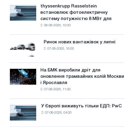
рівень
thyssenkrupp Rasselstein
thyssenkrupp
води
встановлює фотоелектричну
Rasselstein
загрожує
систему потужністю 8 МВт для
встановлює
безпеці
08-08-2026, 10:00
фотоелектричну
поставок
систему
потужністю
Ринок нових вантажівок у липні
Ринок
8
07-08-2026, 16:00
нових
МВт
вантажівок
для
у
досягнення
липні
На БМК виробили дріт для
цілей
На
оновлення трамвайних колій Москви
декарбонізації
БМК
і Ярославля
виробили
07-08-2026, 11:00
дріт
для
оновлення
У Європі виживуть тільки ЕДП: PwC
У
трамвайних
07-08-2026, 04:00
Європі
колій
виживуть
Москви
тільки
і
ЕДП: