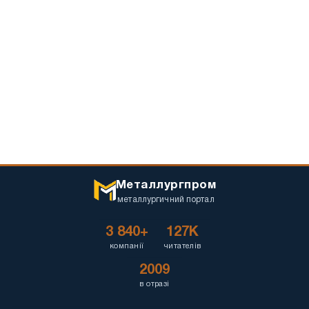
Металлургпром
металлургичний портал
3 840+
127K
компанії
читателів
2009
в отразі