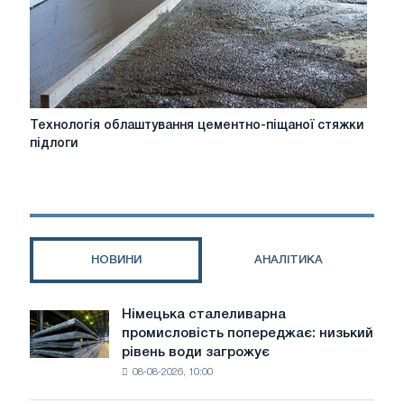
Технологія
Технологія облаштування цементно-піщаної стяжки
облаштування
підлоги
цементно-
піщаної
стяжки
підлоги
НОВИНИ
АНАЛІТИКА
Німецька сталеливарна
Німецька
промисловість попереджає: низький
сталеливарна
рівень води загрожує
промисловість
08-08-2026, 10:00
попереджає:
низький