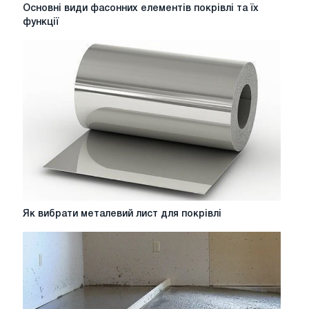
Основні
Основні види фасонних елементів покрівлі та їх
види
функції
фасонних
елементів
покрівлі
та
їх
функції
Як
Як вибрати металевий лист для покрівлі
вибрати
металевий
лист
для
покрівлі