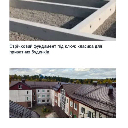
Стрічковий
Стрічковий фундамент під ключ: класика для
фундамент
приватних будинків
під
ключ:
класика
для
приватних
будинків