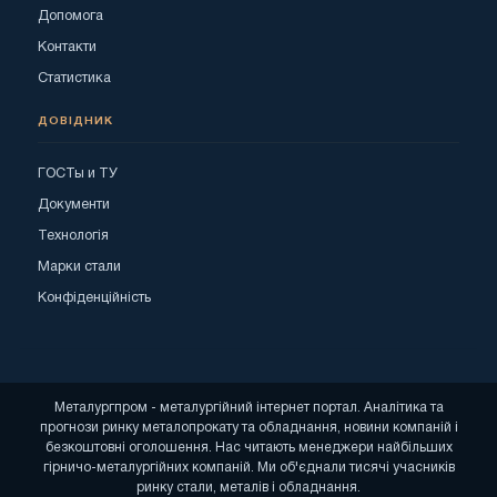
Допомога
Контакти
Статистика
ДОВІДНИК
ГОСТы и ТУ
Документи
Технологія
Марки стали
Конфіденційність
Металургпром - металургійний інтернет портал. Аналітика та
прогнози ринку металопрокату та обладнання, новини компаній і
безкоштовні оголошення. Нас читають менеджери найбільших
гірничо-металургійних компаній. Ми об'єднали тисячі учасників
ринку стали, металів і обладнання.