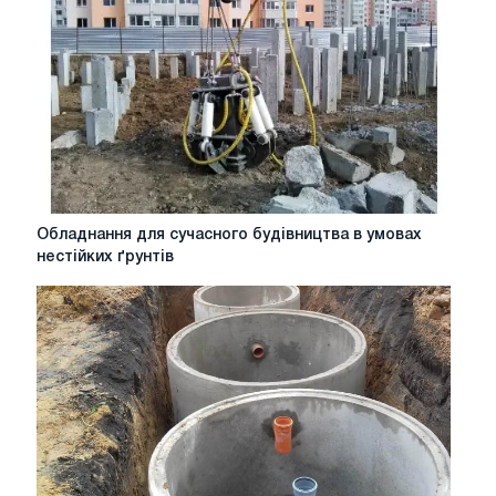
кільця?
Обладнання
Обладнання для сучасного будівництва в умовах
для
нестійких ґрунтів
сучасного
будівництва
в
умовах
нестійких
ґрунтів