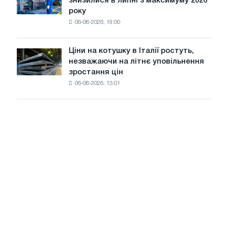
знизилися в липні з максимуму 2026
автомобілів
року
в
06-08-2026, 19:00
США
знизилися
в
Ціни на котушку в Італії ростуть,
Ціни
липні
незважаючи на літнє уповільнення
на
з
зростання цін
котушку
максимуму
06-08-2026, 13:01
в
2026
Італії
року
ростуть,
незважаючи
на
літнє
уповільнення
зростання
цін