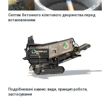
Септик
Септик бетонного кілетового дворянства перед
бетонного
встановленням
кілетового
дворянства
перед
встановленням
Подрібнювачі
Подрібнювачі камню: види, принцип роботи,
камню:
застосування
види,
принцип
роботи,