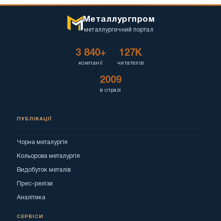
Металлургпром
металлургичний портал
3 840+
127K
компанії
читателів
2009
в отразі
ПУБЛІКАЦІЇ
Чорна металургія
Кольорова металургія
Видобуток металів
Прес-релізи
Аналітика
СЕРВІСИ