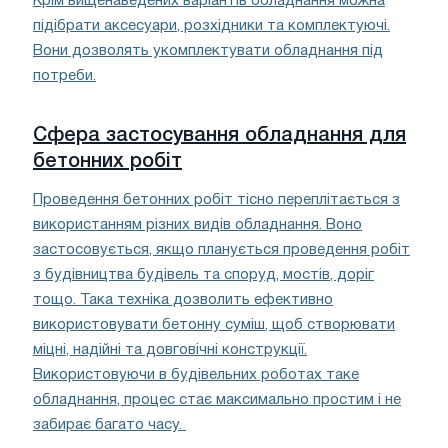
Крім вищенаведених варіантів обладнання можна
підібрати аксесуари, розхідники та комплектуючі.
Вони дозволять укомплектувати обладнання під
потреби.
Сфера застосування обладнання для
бетонних робіт
Проведення бетонних робіт тісно переплітається з
використанням різних видів обладнання. Воно
застосовується, якщо планується проведення робіт
з будівництва будівель та споруд, мостів, доріг
тощо. Така техніка дозволить ефективно
використовувати бетонну суміш, щоб створювати
міцні, надійні та довговічні конструкції.
Використовуючи в будівельних роботах таке
обладнання, процес стає максимально простим і не
забирає багато часу.