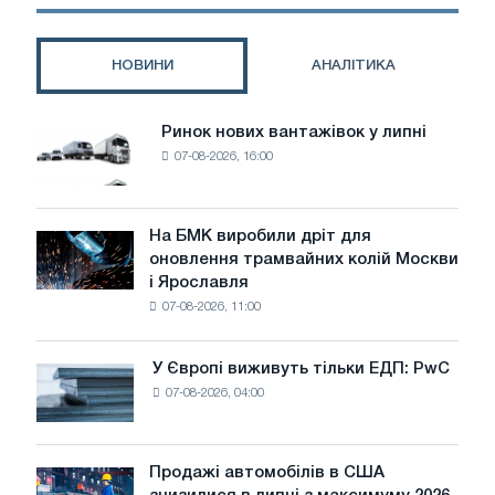
застосування
НОВИНИ
АНАЛІТИКА
Ринок нових вантажівок у липні
Ринок
07-08-2026, 16:00
нових
вантажівок
у
липні
На БМК виробили дріт для
На
оновлення трамвайних колій Москви
БМК
і Ярославля
виробили
07-08-2026, 11:00
дріт
для
оновлення
У Європі виживуть тільки ЕДП: PwC
У
трамвайних
07-08-2026, 04:00
Європі
колій
виживуть
Москви
тільки
і
ЕДП:
Продажі автомобілів в США
Ярославля
Продажі
PwC