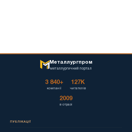
Металлургпром
металлургичний портал
3 840+
127K
компанії
читателів
2009
в отразі
ПУБЛІКАЦІЇ