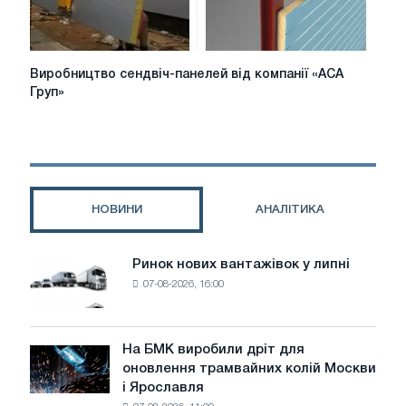
Виробництво
Виробництво сендвіч-панелей від компанії «АСА
сендвіч-
Груп»
панелей
від
компанії
«АСА
Груп»
НОВИНИ
АНАЛІТИКА
Ринок нових вантажівок у липні
Ринок
07-08-2026, 16:00
нових
вантажівок
у
липні
На БМК виробили дріт для
На
оновлення трамвайних колій Москви
БМК
і Ярославля
виробили