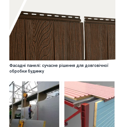
Фасадні
Фасадні панелі: сучасне рішення для довговічної
панелі:
обробки будинку
сучасне
рішення
для
довговічної
обробки
будинку