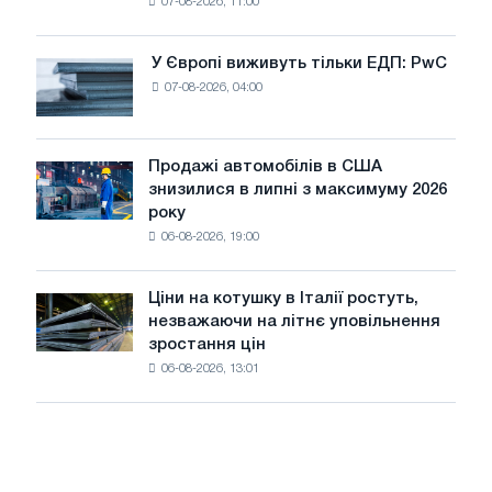
07-08-2026, 11:00
дріт
для
оновлення
У Європі виживуть тільки ЕДП: PwC
У
трамвайних
07-08-2026, 04:00
Європі
колій
виживуть
Москви
тільки
і
ЕДП:
Продажі автомобілів в США
Ярославля
Продажі
PwC
знизилися в липні з максимуму 2026
автомобілів
року
в
06-08-2026, 19:00
США
знизилися
в
Ціни на котушку в Італії ростуть,
Ціни
липні
незважаючи на літнє уповільнення
на
з
зростання цін
котушку
максимуму
06-08-2026, 13:01
в
2026
Італії
року
ростуть,
незважаючи
на
літнє