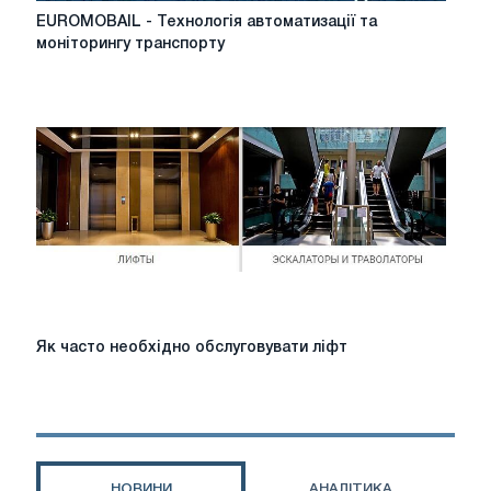
EUROMOBAIL
EUROMOBAIL - Технологія автоматизації та
-
моніторингу транспорту
Технологія
автоматизації
та
моніторингу
транспорту
Як
Як часто необхідно обслуговувати ліфт
часто
необхідно
обслуговувати
ліфт
НОВИНИ
АНАЛІТИКА