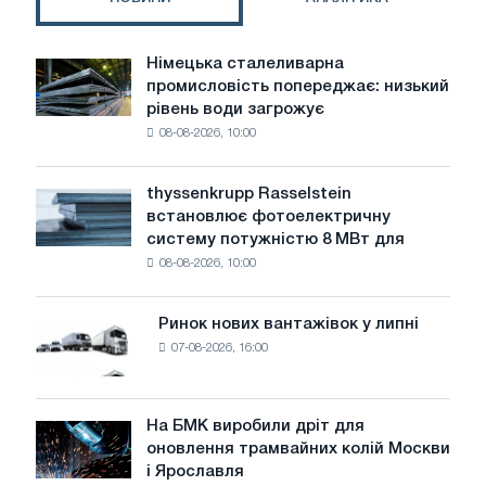
Німецька сталеливарна
Німецька
промисловість попереджає: низький
сталеливарна
рівень води загрожує
промисловість
08-08-2026, 10:00
попереджає:
низький
рівень
thyssenkrupp Rasselstein
thyssenkrupp
води
встановлює фотоелектричну
Rasselstein
загрожує
систему потужністю 8 МВт для
встановлює
безпеці
08-08-2026, 10:00
фотоелектричну
поставок
систему
потужністю
Ринок нових вантажівок у липні
Ринок
8
07-08-2026, 16:00
нових
МВт
вантажівок
для
у
досягнення
липні
На БМК виробили дріт для
цілей
На
оновлення трамвайних колій Москви
декарбонізації
БМК
і Ярославля
виробили