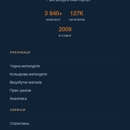
металлургичний портал
3 840+
127K
компанії
читателів
2009
в отразі
ПУБЛІКАЦІЇ
Чорна металургія
Кольорова металургія
Видобуток металів
Прес-релізи
Аналітика
СЕРВІСИ
Статистика