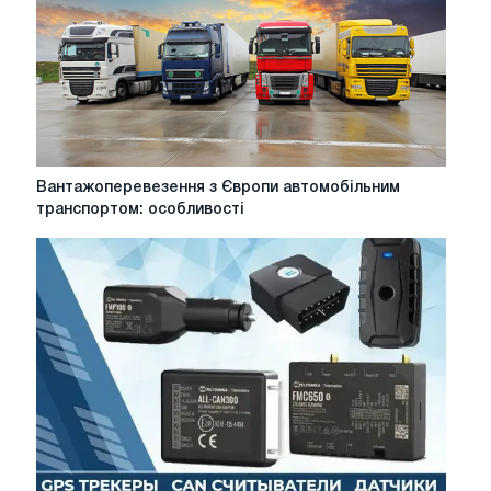
ефективність
на
складі
Вантажоперевезення
Вантажоперевезення з Європи автомобільним
з
транспортом: особливості
Європи
автомобільним
транспортом:
особливості