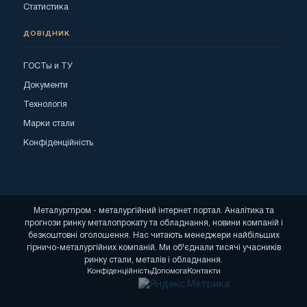
Статистика
ДОВІДНИК
ГОСТы и ТУ
Документи
Технологія
Марки стали
Конфіденційність
Металургпром - металургійний інтернет портал. Аналітика та
прогнози ринку металопрокату та обладнання, новини компаній і
безкоштовні оголошення. Нас читають менеджери найбільших
гірничо-металургійних компаній. Ми об'єднали тисячі учасників
ринку стали, металів і обладнання.
Конфіденційність
Допомога
Контакти