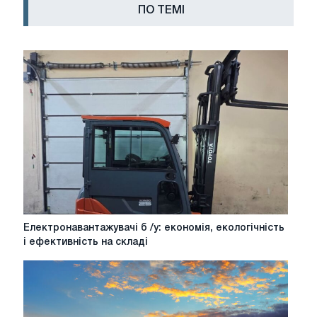
ПО ТЕМІ
Електронавантажувачі
Електронавантажувачі б /у: економія, екологічність
б
і ефективність на складі
/
у:
економія,
екологічність
і