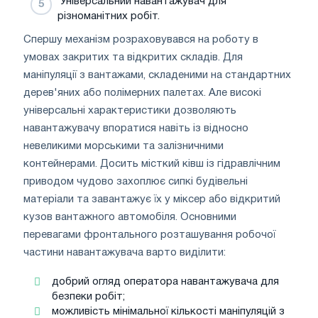
Універсальний навантажувач для
різноманітних робіт.
Спершу механізм розраховувався на роботу в
умовах закритих та відкритих складів. Для
маніпуляції з вантажами, складеними на стандартних
дерев'яних або полімерних палетах. Але високі
універсальні характеристики дозволяють
навантажувачу впоратися навіть із відносно
невеликими морськими та залізничними
контейнерами. Досить місткий ківш із гідравлічним
приводом чудово захоплює сипкі будівельні
матеріали та завантажує їх у міксер або відкритий
кузов вантажного автомобіля. Основними
перевагами фронтального розташування робочої
частини навантажувача варто виділити:
добрий огляд оператора навантажувача для
безпеки робіт;
можливість мінімальної кількості маніпуляцій з