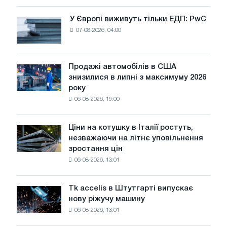
для
оновлення
У Європі виживуть тільки ЕДП: PwC
У
трамвайних
07-08-2026, 04:00
Європі
колій
виживуть
Москви
тільки
і
ЕДП:
Продажі автомобілів в США
Ярославля
Продажі
PwC
знизилися в липні з максимуму 2026
автомобілів
року
в
06-08-2026, 19:00
США
знизилися
в
Ціни на котушку в Італії ростуть,
Ціни
липні
незважаючи на літнє уповільнення
на
з
зростання цін
котушку
максимуму
06-08-2026, 13:01
в
2026
Італії
року
ростуть,
Tk accelis в Штутгарті випускає
Tk
незважаючи
нову ріжучу машину
accelis
на
06-08-2026, 13:01
в
літнє
Штутгарті
уповільнення