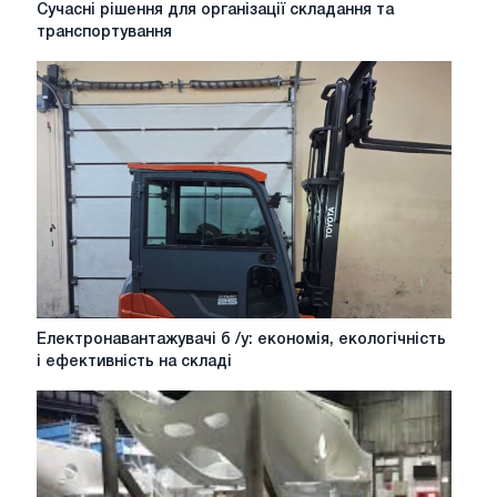
Сучасні
Сучасні рішення для організації складання та
рішення
транспортування
для
організації
складання
та
транспортування
Електронавантажувачі
Електронавантажувачі б /у: економія, екологічність
б
і ефективність на складі
/
у:
економія,
екологічність
і
ефективність