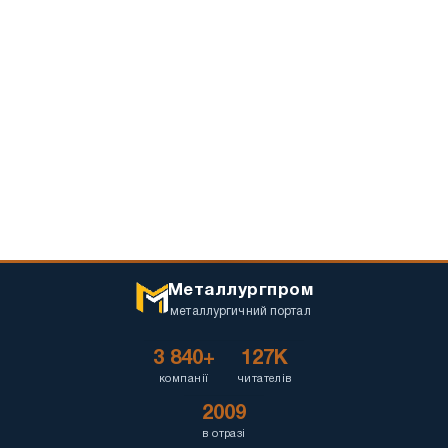
Металлургпром
металлургичний портал
3 840+
127K
компанії
читателів
2009
в отразі