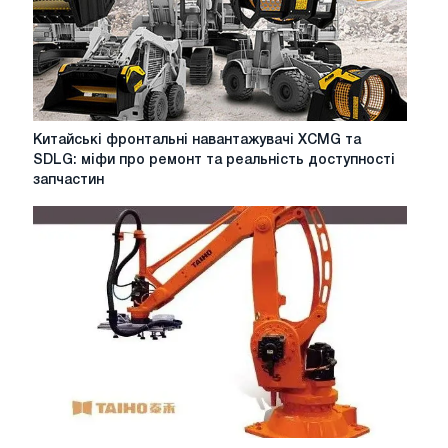
Китайські
Китайські фронтальні навантажувачі XCMG та
фронтальні
SDLG: міфи про ремонт та реальність доступності
навантажувачі
запчастин
XCMG
та
SDLG:
міфи
про
ремонт
та
реальність
доступності
запчастин