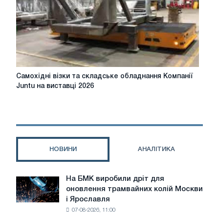
на
складі
Самохідні
Самохідні візки та складське обладнання Компанії
візки
Juntu на виставці 2026
та
складське
обладнання
Компанії
Juntu
на
НОВИНИ
АНАЛІТИКА
виставці
2026
На БМК виробили дріт для
На
оновлення трамвайних колій Москви
БМК
і Ярославля
виробили
07-08-2026, 11:00
дріт