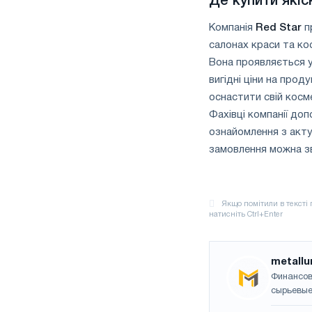
Де купити якіс
Компанія
Red
Star
п
салонах краси та кос
Вона проявляється у
вигідні ціни на прод
оснастити свій косм
Фахівці компанії до
ознайомлення з акт
замовлення можна зв
metallu
Финансов
сырьевые