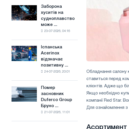
конкуренцію
основі
Заборона
Заборона
в
водню
хуситів на
хуситів
Сполученому
у
судноплавство
на
Королівстві
Франції
може ...
судноплавство
23-07-2026, 04:16
може
порушити
імпорт
Іспанська
Іспанська
Саудівської
Acerinox
Acerinox
сталі
відзначає
відзначає
позитивну ...
позитивну
Обладнання салону к
24-07-2026, 20:01
динаміку
ставиться перед ком
в
другому
клієнтів. Адже що б
Помер
Помер
півріччі
Якщо необхідно ку
засновник
засновник
по
Duferco Group
компанії Red Star. 
Duferco
торговим
Бруно ...
Group
Для ознайомлення з 
заходам
21-07-2026, 11:01
Бруно
і
Больфо
підтримці
Асортимент 
CBAM