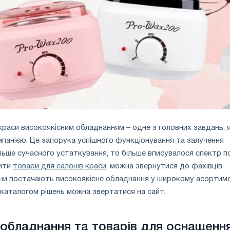
раси високоякісним обладнанням – одне з головних завдань, 
панією. Це запорука успішного функціонування та залучення
ільше сучасного устаткування, то більше вписувалося спектр по
пити
товари для салонів краси
, можна звернутися до фахівців
Вони постачають високоякісне обладнання у широкому асортиме
каталогом рішень можна звертатися на сайт.
обладнання та товарів для оснащенн