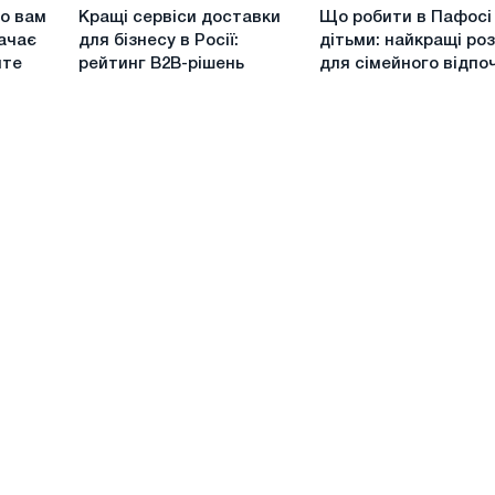
Кращі
Що
о вам
Кращі сервіси доставки
Що робити в Пафосі
сервіси
робити
ачає
для бізнесу в Росії:
дітьми: найкращі ро
доставки
в
йте
рейтинг B2B-рішень
для сімейного відпо
для
Пафосі
бізнесу
з
в
дітьми:
Росії:
найкращі
рейтинг
розваги
B2B-
для
рішень
сімейного
відпочинку