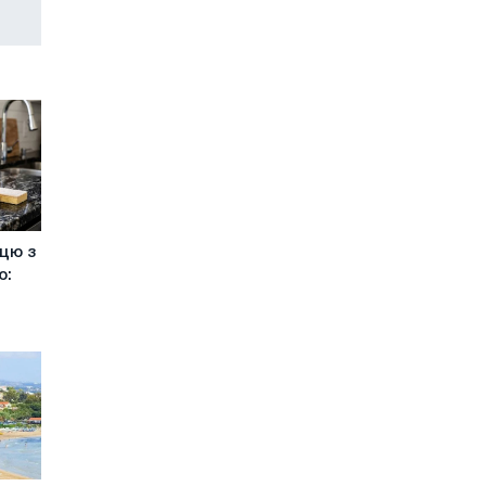
ицю з
ю: