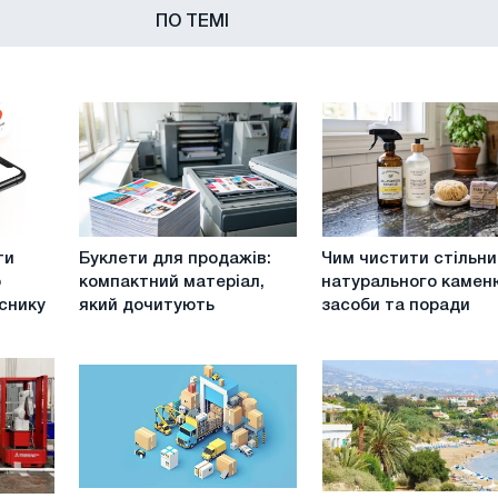
ПО ТЕМІ
Буклети
Чим
ти
Буклети для продажів:
Чим чистити стільн
для
чистити
о
компактний матеріал,
натурального камен
продажів:
стільницю
снику
який дочитують
засоби та поради
компактний
з
матеріал,
натурального
який
каменю:
дочитують
засоби
та
поради