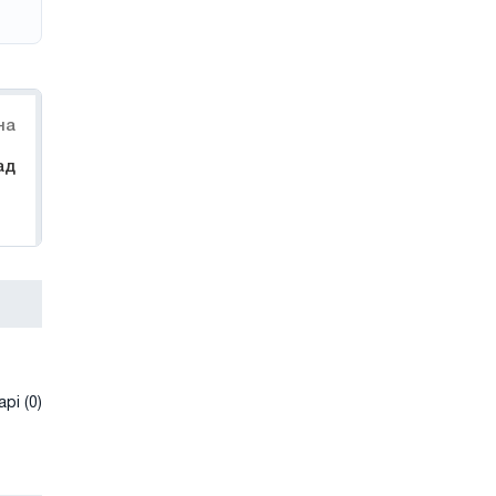
на
ад
рі (0)