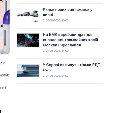
систему
а
потужністю
Ринок нових вантажівок у
Ринок
й
8
липні
нових
МВт
т
07-08-2026, 16:00
вантажівок
для
у
у
досягнення
липні
цілей
На БМК виробили дріт для
На
декарбонізації
оновлення трамвайних колій
БМК
Москви і Ярославля
виробили
07-08-2026, 11:00
дріт
для
оновлення
яке
У Європі виживуть тільки ЕДП:
У
трамвайних
PwC
Європі
колій
слуг.
07-08-2026, 04:00
виживуть
Москви
тільки
і
ЕДП:
нті.
Ярославля
PwC
я