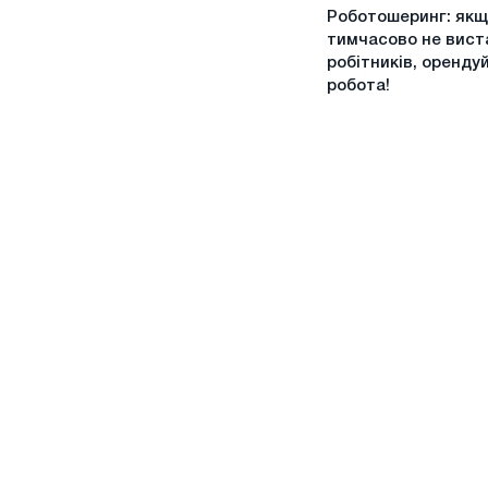
Роботошеринг:
Роботошеринг: якщ
якщо
тимчасово не вист
вам
робітників, оренду
тимчасово
робота!
не
вистачає
робітників,
орендуйте
робота!