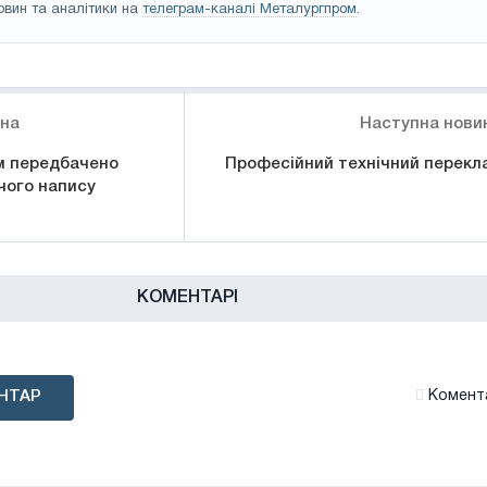
овин та аналітики на
телеграм-каналі Металургпром
.
ина
Наступна нови
м передбачено
Професійний технічний перекл
чого напису
КОМЕНТАРІ
НТАР
Комента