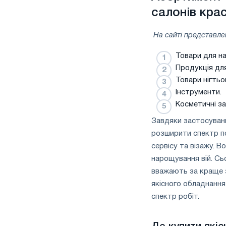
салонів кра
На сайті представле
Товари для на
Продукція для
Товари нігтьо
Інструменти.
Косметичні за
Завдяки застосуван
розширити спектр по
сервісу та візажу. В
нарощування вій. Сь
вважають за краще з
якісного обладнання
спектр робіт.