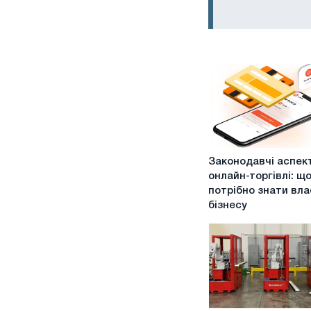
Законодавчі
Законодавчі аспек
аспекти
онлайн-торгівлі: щ
онлайн-
потрібно знати вла
торгівлі:
бізнесу
що
потрібно
знати
власнику
бізнесу