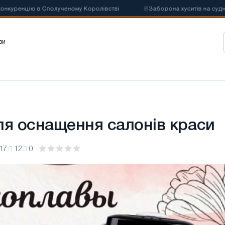
уренцію в Сполученому Королівстві
📰
Заборона хуситів на суднопла
зи
ля оснащення салонів краси
17
12
0