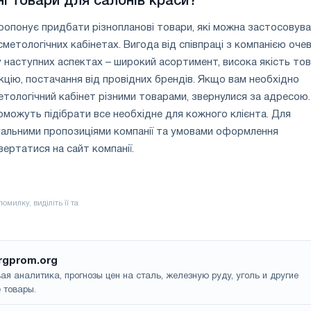
ні товари для салонів краси?
ропонує придбати різнопланові товари, які можна застосовува
метологічних кабінетах. Вигода від співпраці з компанією оче
 наступних аспектах – широкий асортимент, висока якість тов
укцію, постачання від провідних брендів. Якщо вам необхідно
етологічний кабінет різними товарами, звернулися за адресою.
поможуть підібрати все необхідне для кожного клієнта. Для
уальними пропозиціями компанії та умовами оформлення
ертатися на сайт компанії.
rgprom.org
ая аналитика, прогнозы цен на сталь, железную руду, уголь и другие
 товары.