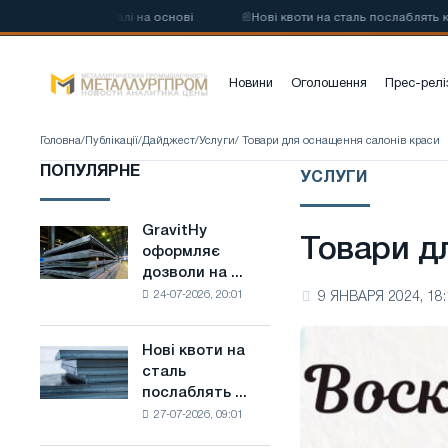
вуглецевої сталі на основі
📰
Нові квоти на сталь послаблять конк
Новини
Оголошення
Прес-релі
Головна
/
Публікації
/
Дайджест
/
Услуги
/ Товари для оснащення салонів краси
ПОПУЛЯРНЕ
УСЛУГИ
GravitHy
GravitHy
Товари д
оформляє
оформляє
дозволи на ...
дозволи
24-07-2026, 20:01
9 ЯНВАРЯ 2024, 18:
на
будівництво
заводу
Нові квоти на
Нові
з
сталь
квоти
виробництва
послаблять ...
на
низьковуглецевої
27-07-2026, 09:01
сталь
сталі
послаблять
на