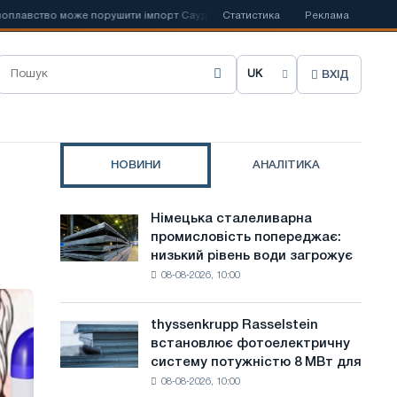
вство може порушити імпорт Саудівської сталі
Статистика
📰
Іспанська Acerinox
Реклама
ВХІД
О
б
р
НОВИНИ
АНАЛІТИКА
а
т
Німецька сталеливарна
Німецька
и
промисловість попереджає:
сталеливарна
низький рівень води загрожує
промисловість
м
08-08-2026, 10:00
попереджає:
о
низький
рівень
в
thyssenkrupp Rasselstein
thyssenkrupp
води
встановлює фотоелектричну
Rasselstein
у
загрожує
систему потужністю 8 МВт для
встановлює
безпеці
с
08-08-2026, 10:00
фотоелектричну
поставок