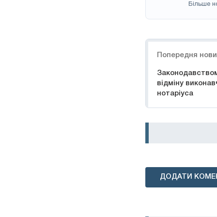
Більше н
Навігація
Попередня нов
Законодавство
відміну виконав
нотаріуса
ДОДАТИ КОМЕ