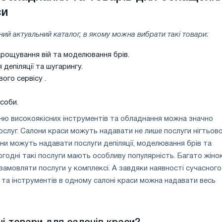
си
ний актуальний каталог, в якому можна вибрати такі товари:
рощування вій та моделювання брів.
 депіляції та шугарингу.
вого сервісу .
соби.
ню високоякісних інструментів та обладнання можна значно
слуг. Салони краси можуть надавати не лише послуги нігтьов
они можуть надавати послуги депіляції, моделювання брів та
огодні такі послуги мають особливу популярність. Багато жіно
амовляти послуги у комплексі. А завдяки наявності сучасного
 та інструментів в одному салоні краси можна надавати весь