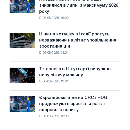
Продажі
PwC
знизилися в липні з максимуму 2026
автомобілів
року
в
06-08-2026, 19:00
США
знизилися
в
Ціни на котушку в Італії ростуть,
Ціни
липні
незважаючи на літнє уповільнення
на
з
зростання цін
котушку
максимуму
06-08-2026, 13:01
в
2026
Італії
року
ростуть,
Tk accelis в Штутгарті випускає
Tk
незважаючи
нову ріжучу машину
accelis
на
06-08-2026, 13:01
в
літнє
Штутгарті
уповільнення
випускає
зростання
Європейські ціни на CRC і HDG
Європейські
нову
цін
продовжують зростати на тлі
ціни
ріжучу
здорового попиту
на
машину
06-08-2026, 13:00
CRC
і
HDG