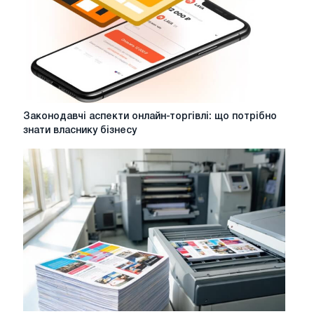
Законодавчі
Законодавчі аспекти онлайн-торгівлі: що потрібно
аспекти
знати власнику бізнесу
онлайн-
торгівлі:
що
потрібно
знати
власнику
бізнесу