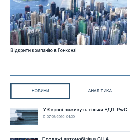
та
поради
Відкрити
Відкрити компанію в Гонконзі
компанію
в
Гонконзі
НОВИНИ
АНАЛІТИКА
У Європі виживуть тільки ЕДП: PwC
У
07-08-2026, 04:00
Європі
виживуть
тільки
ЕДП:
Продажі автомобілів в США