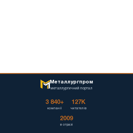
Металлургпром
металлургичний портал
3 840+
127K
компанії
читателів
2009
в отразі