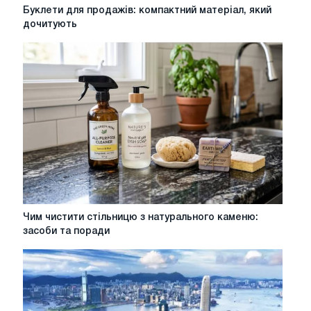
Буклети
Буклети для продажів: компактний матеріал, який
для
дочитують
продажів:
компактний
матеріал,
який
дочитують
Чим
Чим чистити стільницю з натурального каменю:
чистити
засоби та поради
стільницю
з
натурального
каменю:
засоби