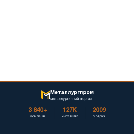
Металлургпром
металлургичний портал
3 840+
127K
2009
компанії
читателів
в отразі