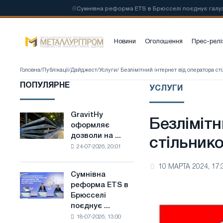
 на основі
📰
Сумнівна реформа ETS в Брюсселі поєднує галузеві об
Новини
Оголошення
Прес-релі
Головна
/
Публікації
/
Дайджест
/
Услуги
/ Безлімітний інтернет від оператора ст
ПОПУЛЯРНЕ
УСЛУГИ
GravitHy
GravitHy
Безлімітн
оформляє
оформляє
дозволи на ...
дозволи
стільнико
24-07-2026, 20:01
на
будівництво
10 МАРТА 2024, 17:
заводу
Сумнівна
Сумнівна
з
реформа ETS в
реформа
виробництва
Брюсселі
ETS
низьковуглецевої
поєднує ...
в
сталі
18-07-2026, 13:00
Брюсселі
на