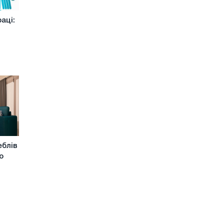
аці:
еблів
о