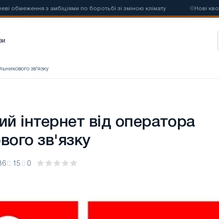
меження з амбіціями по боротьбі зі зміною клімату
📰
Нові квоти на
зи
ільникового зв'язку
ий інтернет від оператора
вого зв'язку
36
15
0