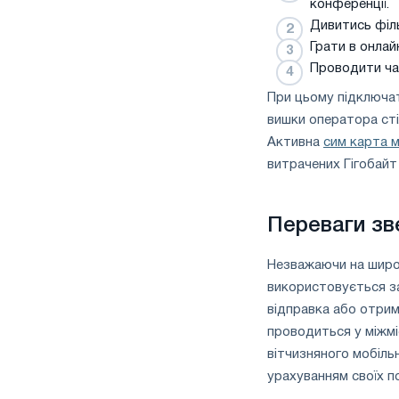
конференції.
Дивитись фільм
Грати в онлай
Проводити ча
При цьому підключа
вишки оператора сті
Активна
сим карта м
витрачених Гігобайт 
Переваги з
Незважаючи на широк
використовується за
відправка або отрим
проводиться у міжмі
вітчизняного мобіл
урахуванням своїх п