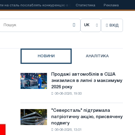
 сталь послаблять конкуренцію в Сполученому Королівстві
Статистика
Реклама
📰
Заборо
ВХІД
О
б
р
НОВИНИ
АНАЛІТИКА
а
т
Продажі автомобілів в США
Продажі
и
знизилися в липні з максимуму
автомобілів
2026 року
в
м
06-08-2026, 19:00
США
о
знизилися
в
в
"Северсталь" підтримала
"Северсталь"
липні
патріотичну акцію, присвячену
підтримала
у
з
подвигу
патріотичну
максимуму
с
06-08-2026, 13:01
акцію,
2026