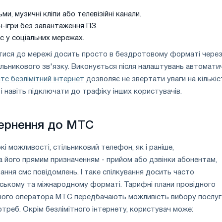
и, музичні кліпи або телевізійні канали.
н-ігри без завантаження ПЗ.
с у соціальних мережах.
тися до мережі досить просто в бездротовому форматі чере
льникового зв'язку. Виконується після налаштувань автомати
тс безлімітний інтернет
дозволяє не звертати уваги на кількіс
і навіть підключати до трафіку інших користувачів.
вернення до МТС
і можливості, стільниковий телефон, як і раніше,
 його прямим призначенням - прийом або дзвінки абонентам,
ання смс повідомлень. І таке спілкування досить часто
ському та міжнародному форматі. Тарифні плани провідного
ьного оператора МТС передбачають можливість вибору послуг
отреб. Окрім безлімітного інтернету, користувач може: