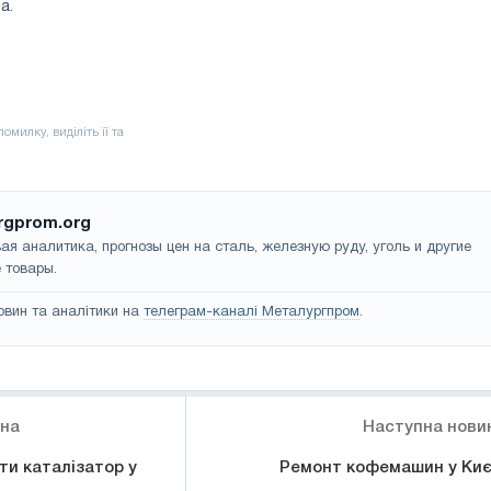
а.
rgprom.org
ая аналитика, прогнозы цен на сталь, железную руду, уголь и другие
 товары.
овин та аналітики на
телеграм-каналі Металургпром
.
ина
Наступна нови
ти каталізатор у
Ремонт кофемашин у Киє