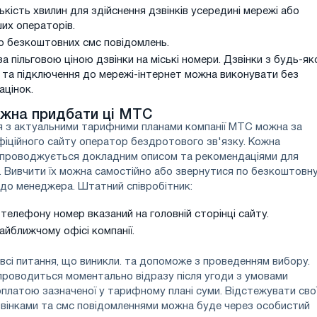
ькість хвилин для здійснення дзвінків усередині мережі або
их операторів.
ю безкоштовних смс повідомлень.
а пільговою ціною дзвінки на міські номери. Дзвінки з будь-як
и та підключення до мережі-інтернет можна виконувати без
ацінок.
ожна придбати ці МТС
 з актуальними тарифними планами компанії МТС можна за
іційного сайту оператор бездротового зв'язку. Кожна
упроводжується докладним описом та рекомендаціями для
. Вивчити їх можна самостійно або звернутися по безкоштовн
 до менеджера. Штатний співробітник:
 телефону номер вказаний на головній сторінці сайту.
айближчому офісі компанії.
 всі питання, що виникли. та допоможе з проведенням вибору.
проводиться моментально відразу після угоди з умовами
платою зазначеної у тарифному плані суми. Відстежувати сво
звінками та смс повідомленнями можна буде через особистий