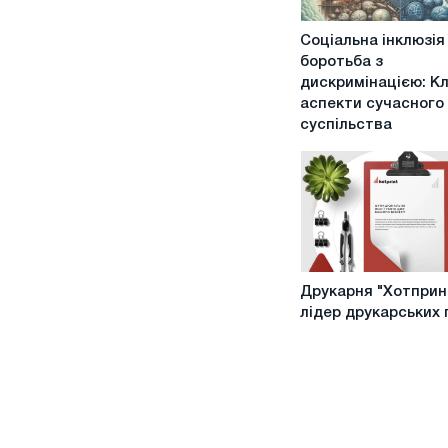
Соціальна
Соціальна інклюзія
інклюзія
боротьба з
та
дискримінацією: К
боротьба
аспекти сучасного
з
суспільства
дискримінацією:
Ключові
аспекти
сучасного
суспільства
Друкарня
Друкарня "Хотпринт
"Хотпринт"
лідер друкарських 
-
лідер
друкарських
послуг