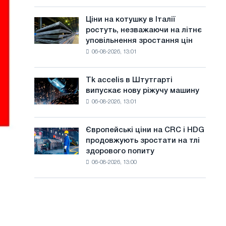
присвячену
а
року
подвигу
Ціни на котушку в Італії
Ціни
й
радянської
ростуть, незважаючи на літнє
на
авіації
т
уповільнення зростання цін
котушку
в
06-08-2026, 13:01
в
у
роки
Італії
Великої
ростуть,
Вітчизняної
Tk accelis в Штутгарті
Tk
незважаючи
війни
випускає нову ріжучу машину
accelis
на
06-08-2026, 13:01
в
літнє
Штутгарті
уповільнення
випускає
зростання
Європейські ціни на CRC і HDG
Європейські
нову
цін
продовжують зростати на тлі
ціни
ріжучу
здорового попиту
на
машину
06-08-2026, 13:00
CRC
і
HDG
продовжують
зростати
на