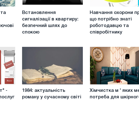
Встановлення
Навчання
 та
Встановлення
Навчання охорони пр
сигналізації
охорони
сигналізації в квартиру:
що потрібно знаті
в
праці:
лючові
безпечний шлях до
роботодавцю та
квартиру:
що
спокою
співробітнику
безпечний
потрібно
шлях
знаті
до
роботодавцю
спокою
та
співробітнику
1984:
Хімчистка
" -
1984: актуальність
Хімчистка м ' яких м
актуальність
м
послуг
роману у сучасному світі
потреба для шкірног
роману
'
у
яких
сучасному
меблів
світі
потреба
для
шкірного