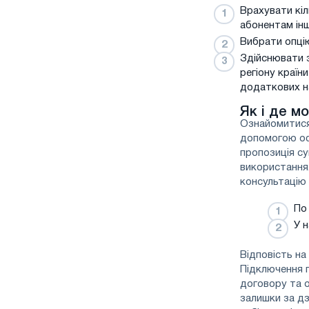
Врахувати кіл
абонентам інш
Вибрати опці
Здійснювати з
регіону країн
додаткових н
Як і де м
Ознайомитися
допомогою оф
пропозиція с
використання
консультацію
По
У н
Відповість на
Підключення 
договору та о
залишки за д