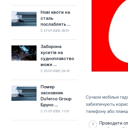
поєднує
основі
галузеві
водню
Нові квоти на
Нові
обмеження
у
сталь
квоти
з
Франції
послаблять ...
на
амбіціями
27-07-2026, 09:01
сталь
по
послаблять
боротьбі
конкуренцію
зі
Заборона
Заборона
в
зміною
хуситів на
хуситів
Сполученому
клімату
судноплавство
на
Королівстві
може ...
судноплавство
23-07-2026, 04:16
може
порушити
імпорт
Помер
Помер
Саудівської
засновник
засновник
сталі
Сучасні мобільні га
Duferco Group
Duferco
забезпечують корис
Бруно ...
Group
телефону або планш
21-07-2026, 11:01
Бруно
Больфо
Проводити сп