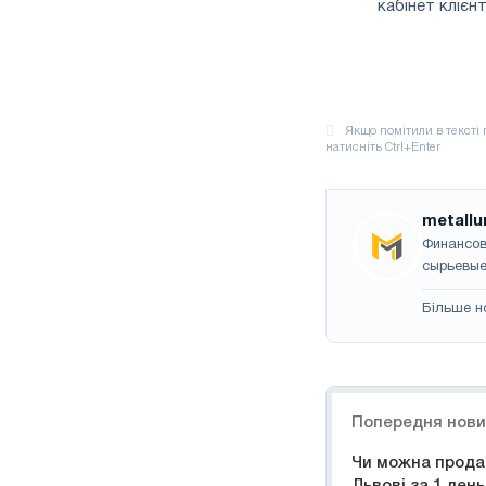
кабінет клієнт
metallu
Финансов
сырьевые
Більше н
Навігація
Попередня нов
Чи можна прода