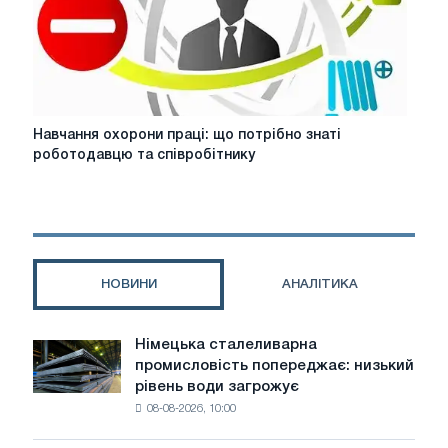
Навчання
Навчання охорони праці: що потрібно знаті
охорони
роботодавцю та співробітнику
праці:
що
потрібно
знаті
роботодавцю
та
НОВИНИ
АНАЛІТИКА
співробітнику
Німецька сталеливарна
Німецька
промисловість попереджає: низький
сталеливарна
рівень води загрожує
промисловість
08-08-2026, 10:00
попереджає:
низький