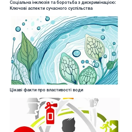
Соціальна інклюзія та боротьба з дискримінацією:
інклюзія
Ключові аспекти сучасного суспільства
та
боротьба
з
дискримінацією:
Ключові
аспекти
сучасного
суспільства
Цікаві
Цікаві факти про властивості води
факти
про
властивості
води