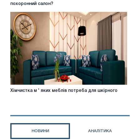
послуги
похоронний салон?
у
Сінгапурі:
Як
обрати
найкращий
похоронний
салон?
Хімчистка
Хімчистка м ' яких меблів потреба для шкірного
м
'
яких
меблів
потреба
для
НОВИНИ
АНАЛІТИКА
шкірного