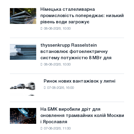
Німецька сталеливарна
Німецька
промисловість попереджає: низький
сталеливарна
рівень води загрожує
промисловість
08-08-2026, 10:00
попереджає:
низький
рівень
thyssenkrupp Rasselstein
thyssenkrupp
води
встановлює фотоелектричну
Rasselstein
загрожує
систему потужністю 8 МВт для
встановлює
безпеці
08-08-2026, 10:00
фотоелектричну
поставок
систему
потужністю
Ринок нових вантажівок у липні
Ринок
8
07-08-2026, 16:00
нових
МВт
вантажівок
для
у
досягнення
липні
На БМК виробили дріт для
цілей
На
оновлення трамвайних колій Москви
декарбонізації
БМК
і Ярославля
виробили
07-08-2026, 11:00
дріт