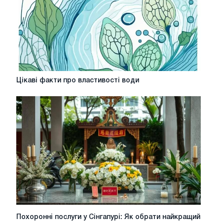
аспекти
сучасного
суспільства
Цікаві
Цікаві факти про властивості води
факти
про
властивості
води
Похоронні
Похоронні послуги у Сінгапурі: Як обрати найкращий