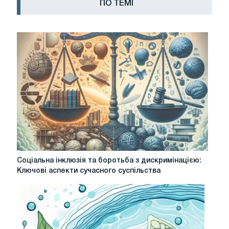
ПО ТЕМІ
Соціальна
Соціальна інклюзія та боротьба з дискримінацією:
інклюзія
Ключові аспекти сучасного суспільства
та
боротьба
з
дискримінацією:
Ключові