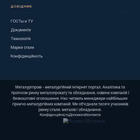
ДОВІДНИК
ГОСТы и ТУ
Документи
Технологія
Марки стали
Конфіденційність
Металургпром - металургійний інтернет портал. Аналітика та
прогнози ринку металопрокату та обладнання, новини компаній і
безкоштовні оголошення. Нас читають менеджери найбільших
гірничо-металургійних компаній. Ми об'єднали тисячі учасників
ринку стали, металів і обладнання.
Конфіденційність
Допомога
Контакти