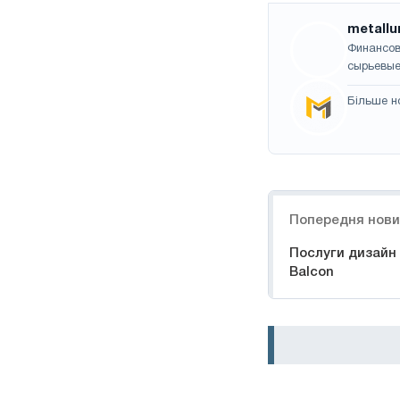
metallu
Финансов
сырьевые
Більше н
Навігація
Попередня нов
Послуги дизайн 
Balcon