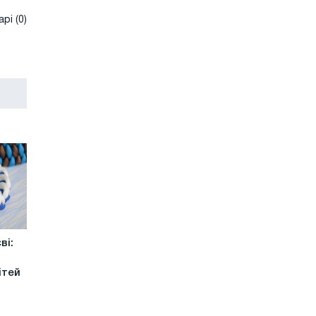
рі (0)
ві:
ітей