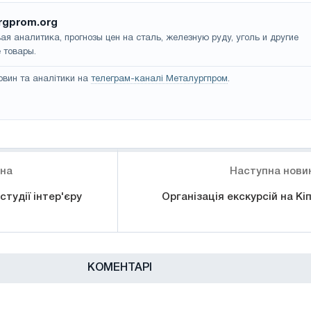
rgprom.org
ая аналитика, прогнозы цен на сталь, железную руду, уголь и другие
 товары.
овин та аналітики на
телеграм-каналі Металургпром
.
ина
Наступна нови
студії інтер'єру
Організація екскурсій на Кіп
КОМЕНТАРІ