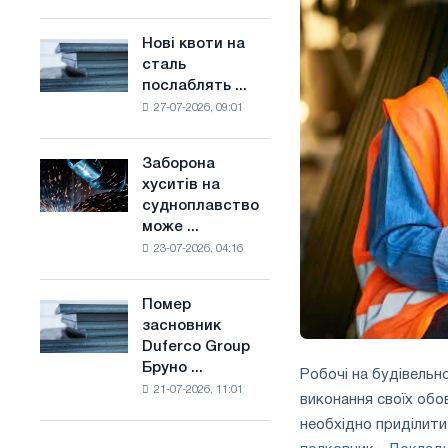
поєднує
основі
галузеві
водню
Нові квоти на
Нові
обмеження
у
сталь
квоти
з
Франції
послаблять ...
на
амбіціями
27-07-2026, 09:01
сталь
по
послаблять
боротьбі
конкуренцію
зі
Заборона
Заборона
в
зміною
хуситів на
хуситів
Сполученому
клімату
судноплавство
на
Королівстві
може ...
судноплавство
23-07-2026, 04:16
може
порушити
імпорт
Помер
Помер
Саудівської
засновник
засновник
сталі
Duferco Group
Duferco
Бруно ...
Group
Робочі на будівельн
21-07-2026, 11:01
Бруно
виконання своїх обо
Больфо
необхідно приділити