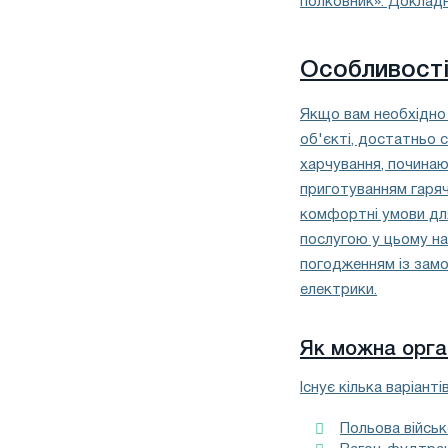
полковник». Докладн
Особливості 
Якщо вам необхідно 
об'єкті, достатньо 
харчування, починаю
приготуванням гаряч
комфортні умови для
послугою у цьому нап
погодженням із зам
електрики.
Як можна орган
Існує кілька варіанті
Польова військ