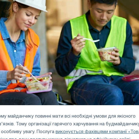
ому майданчику повинні мати всі необхідні умови для якісного
в'язків. Тому організації гарячого харчування на будмайданчик
 особливу увагу. Послуга
виконується фахівцями компанії «То