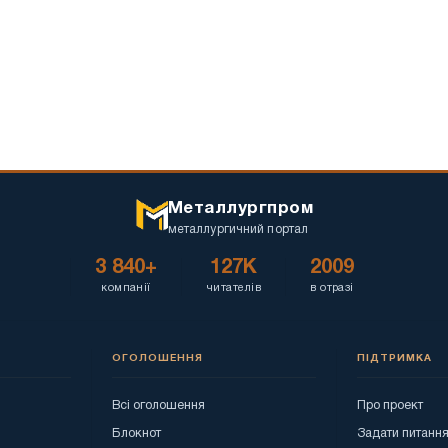
Металлургпром
металлургичний портал
3 840+
127K
2009
компанії
читателів
в отразі
ОГОЛОШЕННЯ
ПІДТРИМКА
Всі оголошення
Про проект
Блокнот
Задати питанн