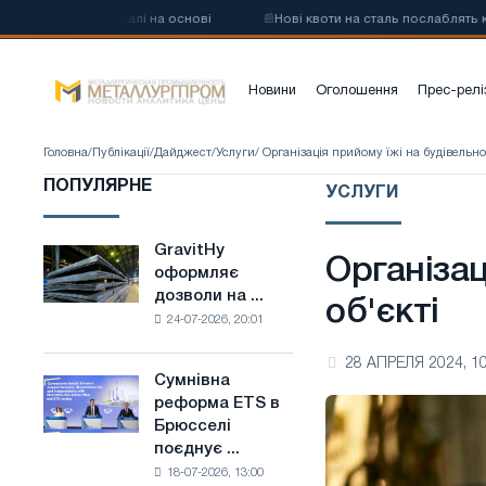
углецевої сталі на основі
📰
Нові квоти на сталь послаблять конку
Новини
Оголошення
Прес-релі
Головна
/
Публікації
/
Дайджест
/
Услуги
/ Організація прийому їжі на будівельно
ПОПУЛЯРНЕ
УСЛУГИ
GravitHy
GravitHy
Організац
оформляє
оформляє
дозволи на ...
дозволи
об'єкті
24-07-2026, 20:01
на
будівництво
28 АПРЕЛЯ 2024, 10
заводу
Сумнівна
Сумнівна
з
реформа ETS в
реформа
виробництва
Брюсселі
ETS
низьковуглецевої
поєднує ...
в
сталі
18-07-2026, 13:00
Брюсселі
на