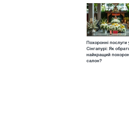
роботодавцю
та
співробітнику
Похоронні
Похоронні послуги 
послуги
Сінгапурі: Як обрат
у
найкращий похоро
Сінгапурі:
салон?
Як
обрати
найкращий
похоронний
салон?