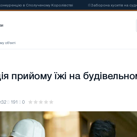
ренцію в Сполученому Королівстві
📰
Заборона хуситів на судноплав
зи
му об'єкті
ія прийому їжі на будівельно
:32
191
0