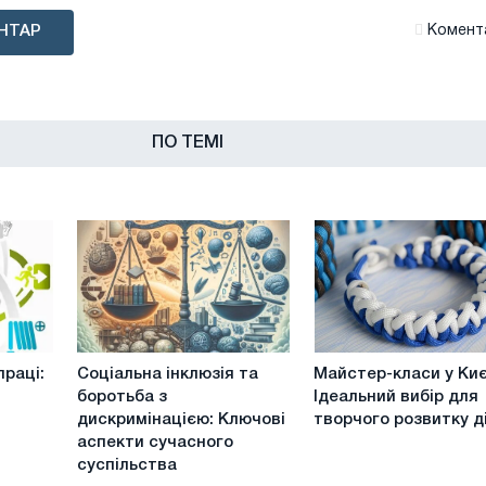
НТАР
Комента
ПО ТЕМІ
Соціальна
Майстер-
раці:
Соціальна інклюзія та
Майстер-класи у Киє
інклюзія
класи
боротьба з
Ідеальний вибір для
та
у
дискримінацією: Ключові
творчого розвитку д
боротьба
Києві:
аспекти сучасного
з
Ідеальний
суспільства
дискримінацією:
вибір