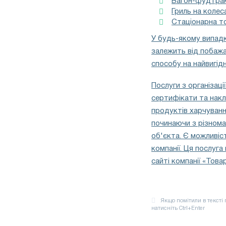
Вагон-фудтрак
Гриль на колес
Стаціонарна т
У будь-якому випадку
залежить від побажан
способу на найвигід
Послуги з організаці
сертифікати та накл
продуктів харчуванн
починаючи з різнома
об'єкта. Є можливіс
компанії. Ця послуг
сайті компанії «Това