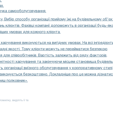
.
ах.
очка самообслуговування.
, Вибір способу організації прийому їжі на будівельному об'єк
ь клієнтів. Фахівці компанії допоможуть в організації будь-як
ніших умовах для кожного клієнта.
ї харчування виконуються на вигідних умовах. На всі інгредієнт
адні якості. Тому клієнти можуть не перейматися безпекою
я для співробітників. Вартість залежить від ряду факторів,
нітності харчування та закінчуючи місцем становища будівел
ть організації виїзного обслуговування у корпоративному стилі
а виконується безкоштовно. Докладніше про це можна дізнатис
риш полковник».