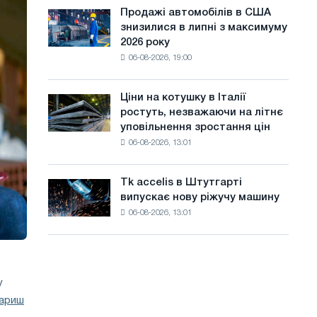
ЕДП:
а
Ярославля
Продажі автомобілів в США
Продажі
PwC
знизилися в липні з максимуму
автомобілів
й
2026 року
в
т
06-08-2026, 19:00
США
знизилися
у
в
Ціни на котушку в Італії
Ціни
липні
ростуть, незважаючи на літнє
на
з
уповільнення зростання цін
котушку
максимуму
06-08-2026, 13:01
в
2026
Італії
року
ростуть,
Tk accelis в Штутгарті
Tk
незважаючи
випускає нову ріжучу машину
accelis
на
06-08-2026, 13:01
в
літнє
Штутгарті
уповільнення
випускає
зростання
нову
цін
ріжучу
у
машину
вариш