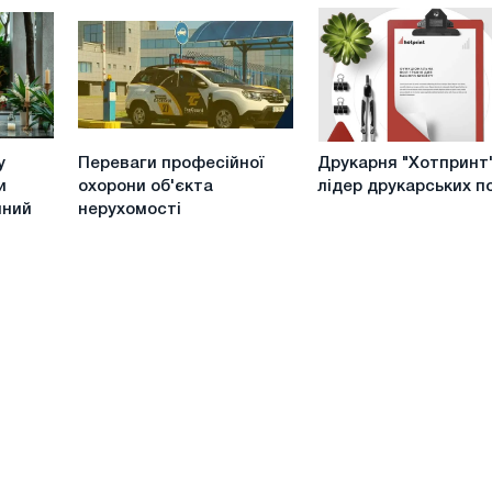
Ключові
для
аспекти
творчого
сучасного
розвитку
суспільства
дітей
Переваги
Друкарня
у
Переваги професійної
Друкарня "Хотпринт"
професійної
"Хотпринт"
и
охорони об'єкта
лідер друкарських п
охорони
-
нний
нерухомості
об'єкта
лідер
нерухомості
друкарських
послуг