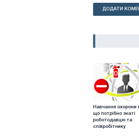
ДОДАТИ КОМЕ
Навчання
Навчання охорони п
охорони
що потрібно знаті
праці:
роботодавцю та
що
співробітнику
потрібно
знаті