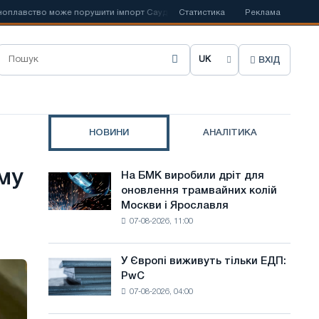
ство може порушити імпорт Саудівської сталі
Статистика
📰
Іспанська Acerinox 
Реклама
ВХІД
О
б
р
НОВИНИ
АНАЛІТИКА
а
т
му
На БМК виробили дріт для
На
и
оновлення трамвайних колій
БМК
Москви і Ярославля
виробили
м
07-08-2026, 11:00
дріт
о
для
оновлення
в
У Європі виживуть тільки ЕДП:
У
трамвайних
PwC
Європі
у
колій
07-08-2026, 04:00
виживуть
Москви
с
тільки
і