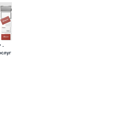
 -
ослуг