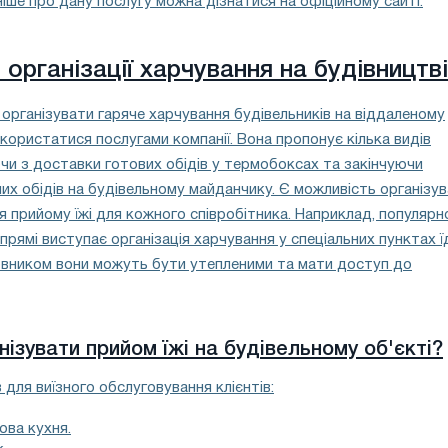
іше про дану послугу можна дізнатися на офіційному сайті.
організації харчування на будівництві
організувати гаряче харчування будівельників на віддаленому
скористатися послугами компанії. Вона пропонує кілька видів
чи з доставки готових обідів у термобоксах та закінчуючи
их обідів на будівельному майданчику. Є можливість організу
 прийому їжі для кожного співробітника. Наприклад, популяр
рямі виступає організація харчування у спеціальних пунктах ї
овником вони можуть бути утепленими та мати доступ до
ізувати прийом їжі на будівельному об'єкті?
в для виїзного обслуговування клієнтів:
ова кухня.