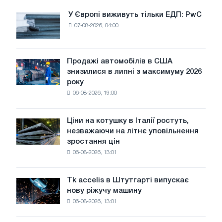
У Європі виживуть тільки ЕДП: PwC
У
07-08-2026, 04:00
Європі
виживуть
тільки
ЕДП:
Продажі автомобілів в США
Продажі
PwC
знизилися в липні з максимуму 2026
автомобілів
року
в
06-08-2026, 19:00
США
знизилися
в
Ціни на котушку в Італії ростуть,
Ціни
липні
незважаючи на літнє уповільнення
на
з
зростання цін
котушку
максимуму
06-08-2026, 13:01
в
2026
Італії
року
ростуть,
Tk accelis в Штутгарті випускає
Tk
незважаючи
нову ріжучу машину
accelis
на
06-08-2026, 13:01
в
літнє
Штутгарті
уповільнення