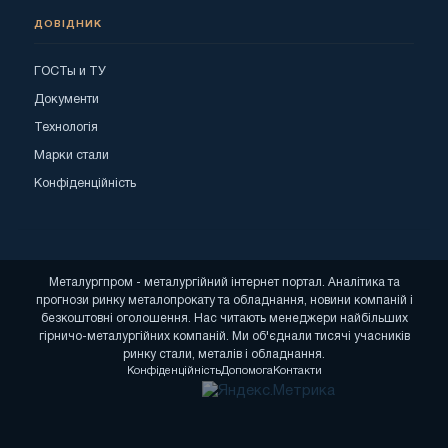
ДОВІДНИК
ГОСТы и ТУ
Документи
Технологія
Марки стали
Конфіденційність
Металургпром - металургійний інтернет портал. Аналітика та
прогнози ринку металопрокату та обладнання, новини компаній і
безкоштовні оголошення. Нас читають менеджери найбільших
гірничо-металургійних компаній. Ми об'єднали тисячі учасників
ринку стали, металів і обладнання.
Конфіденційність
Допомога
Контакти