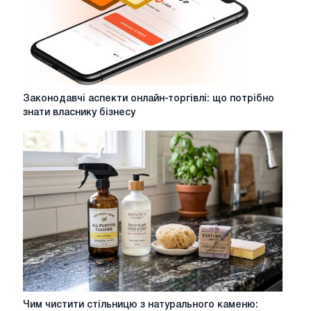
Законодавчі
Законодавчі аспекти онлайн-торгівлі: що потрібно
аспекти
знати власнику бізнесу
онлайн-
торгівлі:
що
потрібно
знати
власнику
бізнесу
Чим
Чим чистити стільницю з натурального каменю: