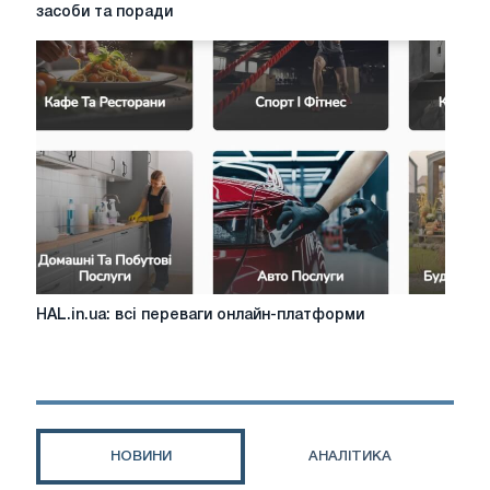
чистити
засоби та поради
стільницю
з
натурального
каменю:
засоби
та
поради
HAL.in.ua:
HAL.in.ua: всі переваги онлайн-платформи
всі
переваги
онлайн-
платформи
НОВИНИ
АНАЛІТИКА