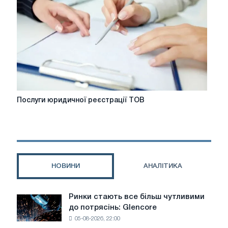
Послуги
Послуги юридичної реєстрації ТОВ
юридичної
реєстрації
ТОВ
НОВИНИ
АНАЛІТИКА
Ринки стають все більш чутливими
Ринки
до потрясінь: Glencore
стають
05-08-2026, 22:00
все