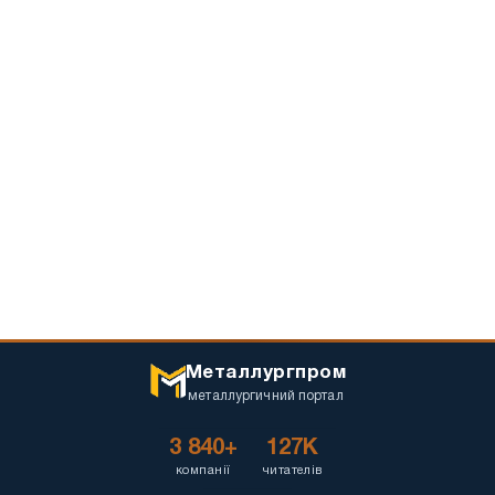
Металлургпром
металлургичний портал
3 840+
127K
компанії
читателів