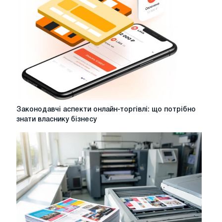
Законодавчі
Законодавчі аспекти онлайн-торгівлі: що потрібно
аспекти
знати власнику бізнесу
онлайн-
торгівлі:
що
потрібно
знати
власнику
бізнесу