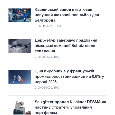
більш
чутливими
Каслінський завод виготовив
Каслінський
до
чавунний шаховий павільйон для
завод
потрясінь:
Бєлгорода
виготовив
Glencore
05-08-2026, 21:00
чавунний
шаховий
павільйон
Деріжебур завершує придбання
Деріжебур
для
німецької компанії Scholz після
завершує
Бєлгорода
схвалення
придбання
05-08-2026, 16:01
німецької
компанії
Scholz
Ціни виробників у французькій
Ціни
після
промисловості знизилися на 0,6% у
виробників
схвалення
червні 2026
у
Європейської
05-08-2026, 16:01
французькій
комісії
промисловості
знизилися
Salzgitter продає Klöckner DESMA як
Salzgitter
на
частину стратегії управління
продає
0,6%
портфелем
Klöckner