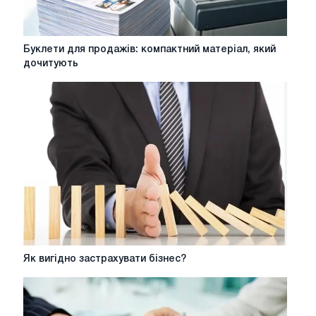
Буклети
Буклети для продажів: компактний матеріал, який
для
дочитують
продажів:
компактний
матеріал,
який
дочитують
Як
Як вигідно застрахувати бізнес?
вигідно
застрахувати
бізнес?