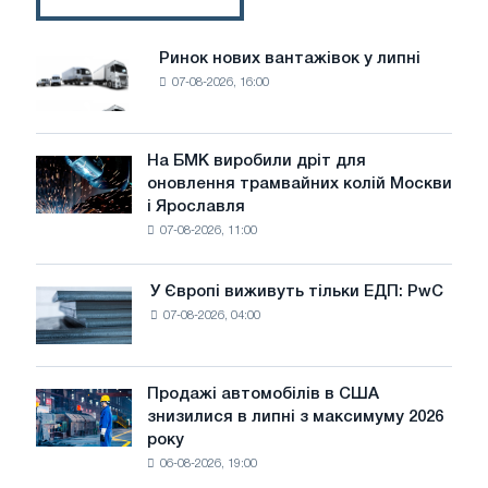
Ринок нових вантажівок у липні
Ринок
07-08-2026, 16:00
нових
вантажівок
у
липні
На БМК виробили дріт для
На
оновлення трамвайних колій Москви
БМК
і Ярославля
виробили
07-08-2026, 11:00
дріт
для
оновлення
У Європі виживуть тільки ЕДП: PwC
У
трамвайних
07-08-2026, 04:00
Європі
колій
виживуть
Москви
тільки
і
ЕДП:
Продажі автомобілів в США
Ярославля
Продажі
PwC
знизилися в липні з максимуму 2026
автомобілів
року
в
06-08-2026, 19:00
США