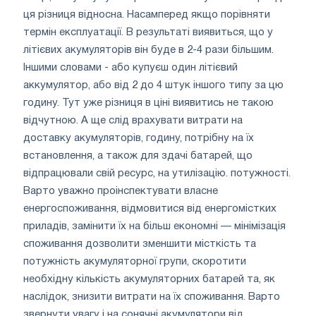
ця різниця відносна. Насамперед якщо порівняти
термін експлуатації. В результаті виявиться, що у
літієвих акумуляторів він буде в 2-4 рази більшим.
Іншими словами - або купуєш один літієвий
аккумулятор, або від 2 до 4 штук іншого типу за цю
годину. Тут уже різниця в ціні виявитись не такою
відчутною. А ще слід врахувати витрати на
доставку акумуляторів, годину, потрібну на їх
встановлення, а також для здачі батарей, що
відпрацювали свій ресурс, на утилізацію. потужності.
Варто уважно проінспектувати власне
енергоспоживання, відмовитися від енергомістких
приладів, замінити їх на більш економні — мінімізація
споживання дозволити зменшити місткість та
потужність акумуляторної групи, скоротити
необхідну кількість акумуляторних батарей та, як
наслідок, знизити витрати на їх споживання. Варто
звернути увагу і на сонячні акумулятори від