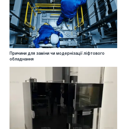
опаленні?
Причини
Причини для заміни чи модернізації ліфтового
для
обладнання
заміни
чи
модернізації
ліфтового
обладнання