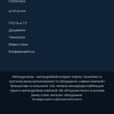
Статистика
ДОВІДНИК
ГОСТы и ТУ
Документи
Технологія
Марки стали
Конфіденційність
Металургпром - металургійний інтернет портал. Аналітика та
прогнози ринку металопрокату та обладнання, новини компаній і
безкоштовні оголошення. Нас читають менеджери найбільших
гірничо-металургійних компаній. Ми об'єднали тисячі учасників
ринку стали, металів і обладнання.
Конфіденційність
Допомога
Контакти