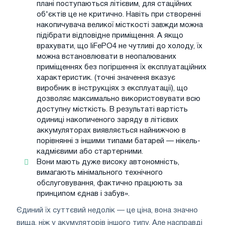
плані поступаються літієвим, для стаційних
об'єктів це не критично. Навіть при створенні
накопичувача великої місткості завжди можна
підібрати відповідне приміщення. А якщо
врахувати, що liFePO4 не чутливі до холоду, їх
можна встановлювати в неопалюваних
приміщеннях без погіршення їх експлуатаційних
характеристик. (точні значення вказує
виробник в інструкціях з експлуатації), що
дозволяє максимально використовувати всю
доступну місткість. В результаті вартість
одиниці накопиченого заряду в літієвих
аккумуляторах виявляється найнижчою в
порівнянні з іншими типами батарей — нікель-
кадмієвими або стартерними.
Вони мають дуже високу автономність,
вимагають мінімального технічного
обслуговування, фактично працюють за
принципом єднав і забув».
Єдиний їх суттєвий недолік — це ціна, вона значно
вища, ніж у акумуляторів іншого типу. Але насправді