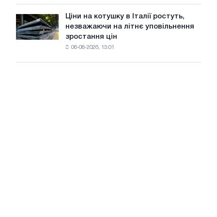
знизилися
в
Ціни на котушку в Італії ростуть,
Ціни
липні
незважаючи на літнє уповільнення
на
з
зростання цін
котушку
максимуму
06-08-2026, 13:01
в
2026
Італії
року
ростуть,
незважаючи
на
літнє
уповільнення
зростання
цін