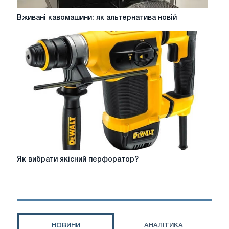
Вживані
Вживані кавомашини: як альтернатива новій
кавомашини:
як
альтернатива
новій
Як
Як вибрати якісний перфоратор?
вибрати
якісний
перфоратор?
НОВИНИ
АНАЛІТИКА