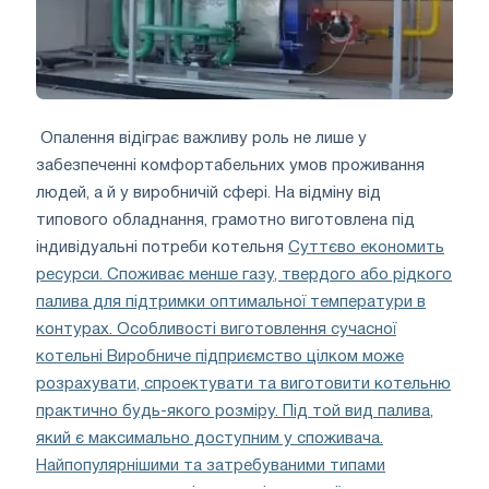
Опалення відіграє важливу роль не лише у
забезпеченні комфортабельних умов проживання
людей, а й у виробничій сфері. На відміну від
типового обладнання, грамотно виготовлена ​​під
індивідуальні потреби котельня
Суттєво економить
ресурси. Споживає менше газу, твердого або рідкого
палива для підтримки оптимальної температури в
контурах. Особливості виготовлення сучасної
котельні Виробниче підприємство цілком може
розрахувати, спроектувати та виготовити котельню
практично будь-якого розміру. Під той вид палива,
який є максимально доступним у споживача.
Найпопулярнішими та затребуваними типами