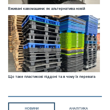
Вживані
Вживані кавомашини: як альтернатива новій
кавомашини:
як
альтернатива
новій
Що
Що таке пластикові піддоні та в чому їх перевага
таке
пластикові
піддоні
та
в
чому
НОВИНИ
АНАЛІТИКА