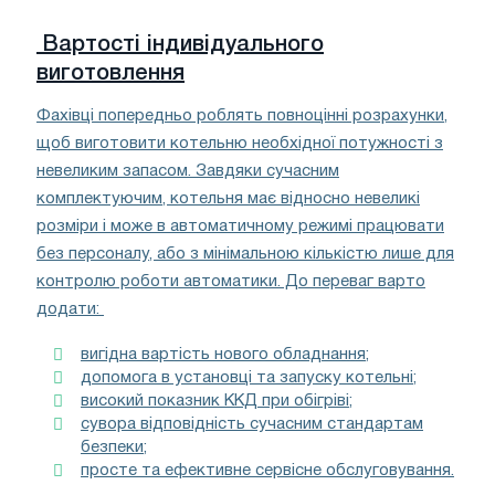
Вартості індивідуального
виготовлення
Фахівці попередньо роблять повноцінні розрахунки,
щоб виготовити котельню необхідної потужності з
невеликим запасом. Завдяки сучасним
комплектуючим, котельня має відносно невеликі
розміри і може в автоматичному режимі працювати
без персоналу, або з мінімальною кількістю лише для
контролю роботи автоматики. До переваг варто
додати:
вигідна вартість нового обладнання;
допомога в установці та запуску котельні;
високий показник ККД при обігріві;
сувора відповідність сучасним стандартам
безпеки;
просте та ефективне сервісне обслуговування.