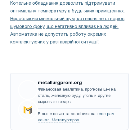
Котельне обладнання дозволить підтримувати
оптимальну температуру в будь-яких приміщеннях.
Виробляючи мінімальний шум, котельня не створює
шумового фону, що негативно впливає на людей.
Автоматика не допустить роботу окремих
комплектуючих у разі аварійної ситуації.
metallurgprom.org
Финансовая аналитика, прогнозы цен на
сталь, железную руду, уголь и другие
сырьевые товары.
Більше новин та аналітики на
телеграм-
каналі Металургпром
.