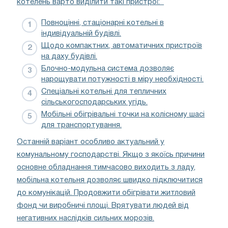
котелень варто виділити такі пристрої:
Повноцінні, стаціонарні котельні в
індивідуальній будівлі.
Щодо компактних, автоматичних пристроїв
на даху будівлі.
Блочно-модульна система дозволяє
нарощувати потужності в міру необхідності.
Спеціальні котельні для тепличних
сільськогосподарських угідь.
Мобільні обігрівальні точки на колісному шасі
для транспортування.
Останній варіант особливо актуальний у
комунальному господарстві. Якщо з якоїсь причини
основне обладнання тимчасово виходить з ладу,
мобільна котельня дозволяє швидко підключитися
до комунікацій. Продовжити обігрівати житловий
фонд чи виробничі площі. Врятувати людей від
негативних наслідків сильних морозів.