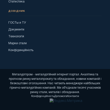
Статистика
ДОВІДНИК
ГОСТы и ТУ
Документи
Технологія
Марки стали
Конфіденційність
Металургпром - металургійний інтернет портал. Аналітика та
прогнози ринку металопрокату та обладнання, новини компаній і
безкоштовні оголошення. Нас читають менеджери найбільших
гірничо-металургійних компаній. Ми об'єднали тисячі учасників
ринку стали, металів і обладнання.
Конфіденційність
Допомога
Контакти