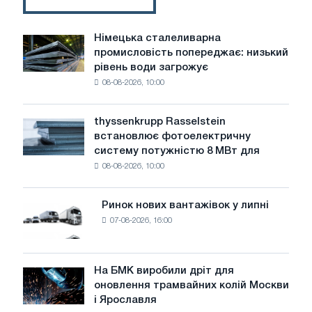
їх
перевага
Німецька сталеливарна
Німецька
промисловість попереджає: низький
сталеливарна
рівень води загрожує
промисловість
08-08-2026, 10:00
попереджає:
низький
рівень
thyssenkrupp Rasselstein
thyssenkrupp
води
встановлює фотоелектричну
Rasselstein
загрожує
систему потужністю 8 МВт для
встановлює
безпеці
08-08-2026, 10:00
фотоелектричну
поставок
систему
потужністю
Ринок нових вантажівок у липні
Ринок
8
07-08-2026, 16:00
нових
МВт
вантажівок
для
у
досягнення
липні
На БМК виробили дріт для
цілей
На
оновлення трамвайних колій Москви
декарбонізації
БМК
і Ярославля
виробили