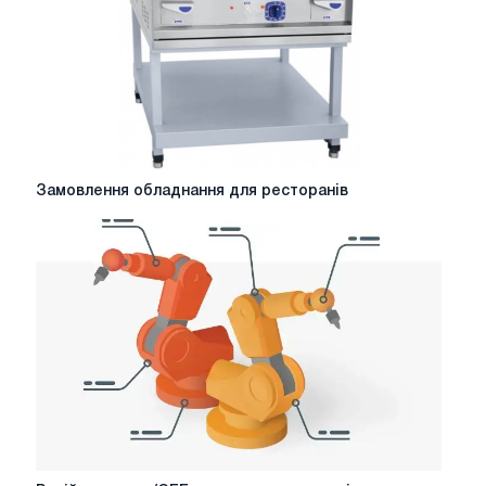
Замовлення
Замовлення обладнання для ресторанів
обладнання
для
ресторанів
Російська