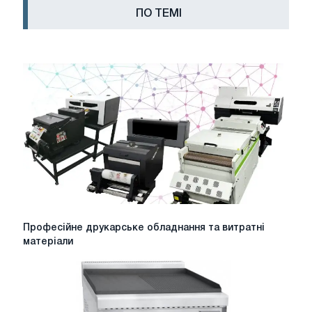
ПО ТЕМІ
Професійне
Професійне друкарське обладнання та витратні
друкарське
матеріали
обладнання
та
витратні
матеріали