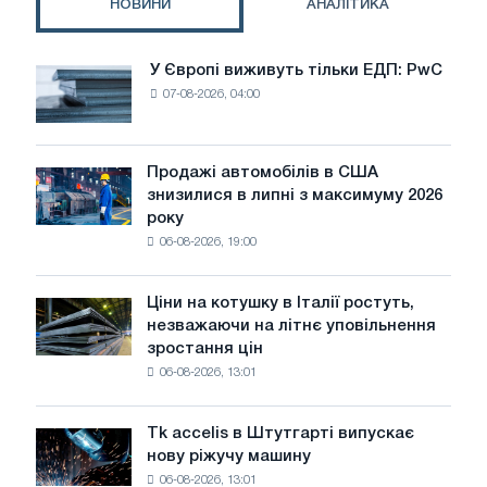
НОВИНИ
АНАЛІТИКА
У Європі виживуть тільки ЕДП: PwC
У
07-08-2026, 04:00
Європі
виживуть
тільки
ЕДП:
Продажі автомобілів в США
Продажі
PwC
знизилися в липні з максимуму 2026
автомобілів
року
в
06-08-2026, 19:00
США
знизилися
в
Ціни на котушку в Італії ростуть,
Ціни
липні
незважаючи на літнє уповільнення
на
з
зростання цін
котушку
максимуму
06-08-2026, 13:01
в
2026
Італії
року
ростуть,
Tk accelis в Штутгарті випускає
Tk
незважаючи
нову ріжучу машину
accelis
на
06-08-2026, 13:01
в