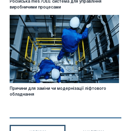
Російська mes /OEE система для управління
mes
виробничими процесами
/OEE
система
для
управління
виробничими
процесами
Причини
Причини для заміни чи модернізації ліфтового
для
обладнання
заміни
чи
модернізації
ліфтового
обладнання