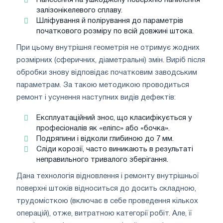
залізонікелевого сплаву.
Шліфування й полірування до параметрів
початкового розміру по всій довжині штока.
При цьому внутрішня геометрія не отримує жодних
розмірних (сферичних, діаметральні) змін. Виріб після
обробки знову відповідає початковим заводським
параметрам. За такою методикою проводиться
ремонт і усунення наступних видів дефектів:
Експлуатаційний знос, що класифікується у
професіоналів як «еліпс» або «бочка».
Подряпини і відколи глибиною до 7 мм.
Сліди корозії, часто виникають в результаті
неправильного тривалого зберігання.
Дана технологія відновлення і ремонту внутрішньої
поверхні штоків відноситься до досить складною,
трудомісткою (включає в себе проведення кількох
операцій), отже, витратною категорії робіт. Але, її