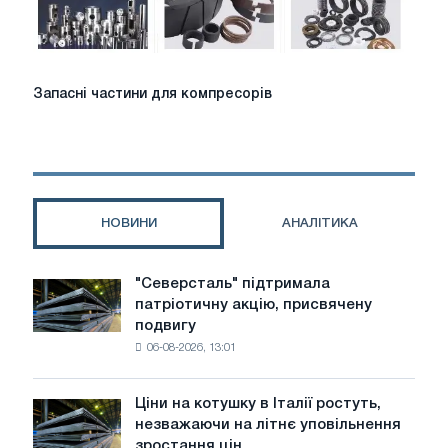
Запасні
Запасні частини для компресорів
частини
для
компресорів
НОВИНИ
АНАЛІТИКА
"Северсталь" підтримала
"Северсталь"
патріотичну акцію, присвячену
підтримала
подвигу
патріотичну
06-08-2026, 13:01
акцію,
присвячену
подвигу
Ціни на котушку в Італії ростуть,
Ціни
радянської
незважаючи на літнє уповільнення
на
авіації
зростання цін