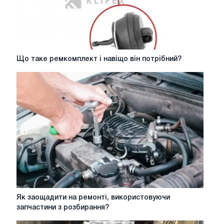
Що
Що таке ремкомплект і навіщо він потрібний?
таке
ремкомплект
і
навіщо
він
потрібний?
Як
Як заощадити на ремонті, використовуючи
заощадити
запчастини з розбирання?
на