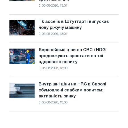
котушку
в
06-08-2026, 13:01
в
роки
Італії
Великої
ростуть,
Вітчизняної
Tk accelis в Штутгарті випускає
Tk
незважаючи
війни
нову ріжучу машину
accelis
на
06-08-2026, 13:01
в
літнє
Штутгарті
уповільнення
випускає
зростання
Європейські ціни на CRC і HDG
Європейські
нову
цін
продовжують зростати на тлі
ціни
ріжучу
здорового попиту
на
машину
06-08-2026, 13:00
CRC
і
HDG
Внутрішні ціни на HRC в Європі
Внутрішні
продовжують
обумовлені слабким попитом;
ціни
зростати
активність ринку
на
на
06-08-2026, 13:00
HRC
тлі
в
здорового
Європі
попиту
обумовлені
слабким