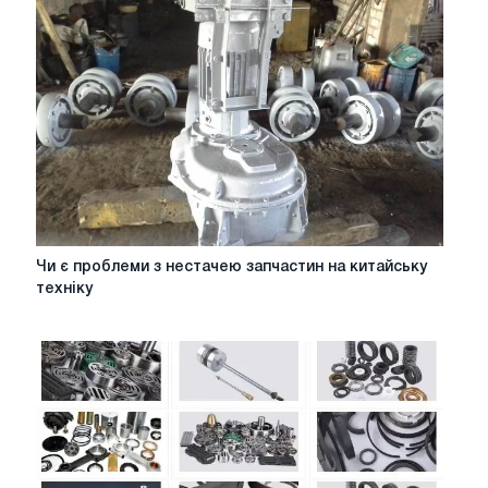
ремонті,
використовуючи
запчастини
з
розбирання?
Чи
Чи є проблеми з нестачею запчастин на китайську
є
техніку
проблеми
з
нестачею
запчастин
на
китайську
техніку