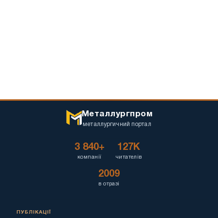
Металлургпром
металлургичний портал
3 840+
127K
компанії
читателів
2009
в отразі
ПУБЛІКАЦІЇ