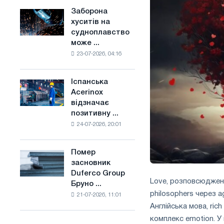
конкуренцію
основі
Заборона
Заборона
в
водню
хуситів на
хуситів
Сполученому
у
судноплавство
на
Королівстві
Франції
може ...
судноплавство
23-07-2026, 04:16
може
порушити
імпорт
Іспанська
Іспанська
Саудівської
Acerinox
Acerinox
сталі
відзначає
відзначає
позитивну ...
позитивну
24-07-2026, 20:01
динаміку
в
другому
Помер
Помер
півріччі
засновник
засновник
по
Duferco Group
Duferco
торговим
Love, розповсюджений
Бруно ...
Group
заходам
philosophers через ag
21-07-2026, 11:01
Бруно
і
Англійська мова, rich
Больфо
підтримці
комплекс emotion. У 
CBAM