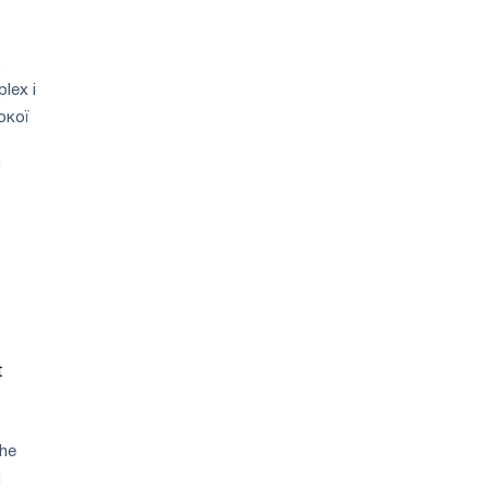
,
lex і
окої
f
t
the
и