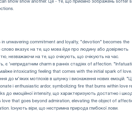
 can show show another. Це - те, що приємно зображень softer s
ctions.
 in unwavering commitment and loyalty, "devotion" becomes the
Це слово вказує на те, що мова йде про людину або довіряють
тю, незважаючи на те, що очікують, що очікують на час.
ть, є 'непридатним charm в ранніх стадіях of affection. "Infatuat
, майже intoxicating feeling that comes with the initial spark of love
ння до м'яких мотлохів в шлунку і виснаження нових емоцій. "Ц
ate і enthusiastic ardor, symbolizing fire that burns within love 
peaks до емоційної intensity, що характеризують достатню і шкод
 love that goes beyond admiration, elevating the object of affecti
lation. Існують віри, що нестримна природа глибокої лови.