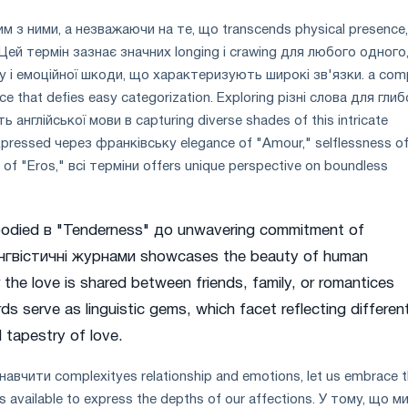
им з ними, а незважаючи на те, що transcends physical presence,
. Цей термін зазнає значних longing і crawing для любого одного
і емоційної шкоди, що характеризують широкі зв'язки. a comp
ce that defies easy categorization. Exploring різні слова для глиб
ть англійської мови в capturing diverse shades of this intricate
pressed через франківську elegance of "Amour," selflessness o
of "Eros," всі терміни offers unique perspective on boundless
bodied в "Tenderness" до unwavering commitment of
лінгвістичні журнами showcases the beauty of human
the love is shared between friends, family, or romantices
ds serve as linguistic gems, which facet reflecting differen
 tapestry of love.
вчити complexityes relationship and emotions, let us embrace 
 available to express the depths of our affections. У тому, що м