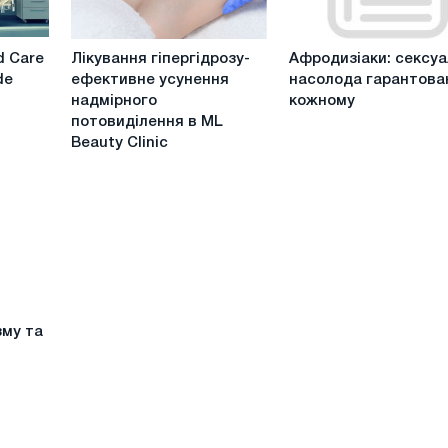
Лікування
Афродизіаки:
d Care
Лікування гіпергідрозу-
Афродизіаки: сексу
гіпергідрозу-
сексуальна
de
ефективне усунення
насолода гарантова
ефективне
насолода
надмірного
кожному
усунення
гарантована
потовиділення в ML
надмірного
кожному
Beauty Clinic
потовиділення
в
ML
Beauty
Clinic
зму та