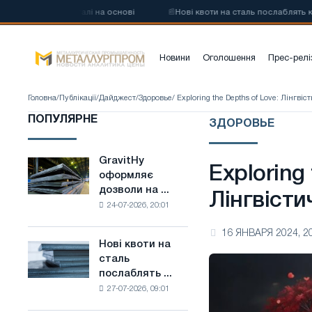
цевої сталі на основі
📰
Нові квоти на сталь послаблять конкуренц
Новини
Оголошення
Прес-релі
Головна
/
Публікації
/
Дайджест
/
Здоровье
/ Exploring the Depths of Love: Лінгв
ПОПУЛЯРНЕ
ЗДОРОВЬЕ
GravitHy
GravitHy
Exploring
оформляє
оформляє
дозволи на ...
дозволи
Лінгвісти
24-07-2026, 20:01
на
будівництво
16 ЯНВАРЯ 2024, 2
заводу
Нові квоти на
Нові
з
сталь
квоти
виробництва
послаблять ...
на
низьковуглецевої
27-07-2026, 09:01
сталь
сталі
послаблять
на