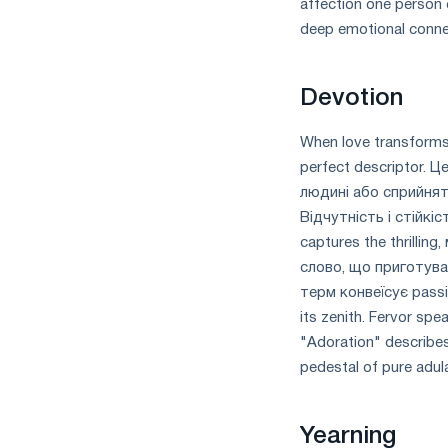
affection one person
deep emotional conne
Devotion
When love transforms
perfect descriptor. 
людині або сприйнят
Відчутність і стійкіс
captures the thrilling
слово, що приготува
терм конвеїсує passion
its zenith. Fervor s
"Adoration" describes
pedestal of pure adu
Yearning