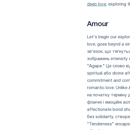
deep love
, exploring 
Amour
Let's begin our expl
love, goes beynd a si
зв'язок, що тягнутьс
зображень intensity o
"Agape." Це слово в
spiritual або divine 
commitment and compa
romantic love. Unlik
на початку терміну 
фізичні і емоційні ас
affectionate bond shar
без solidarity, створе
"Tenderness" encapsul