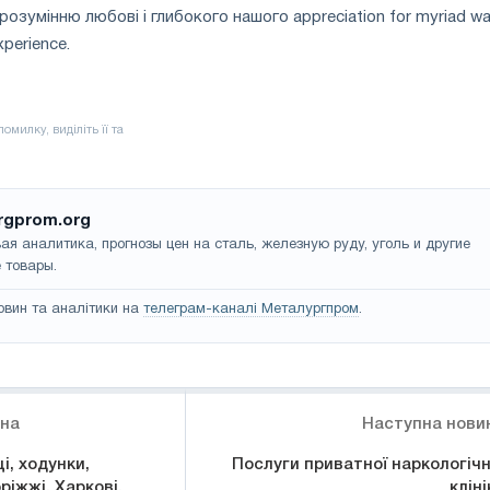
зумінню любові і глибокого нашого appreciation for myriad wa
xperience.
rgprom.org
ая аналитика, прогнозы цен на сталь, железную руду, уголь и другие
 товары.
овин та аналітики на
телеграм-каналі Металургпром
.
ина
Наступна нови
і, ходунки,
Послуги приватної наркологічн
ріжжі, Харкові,
кліні