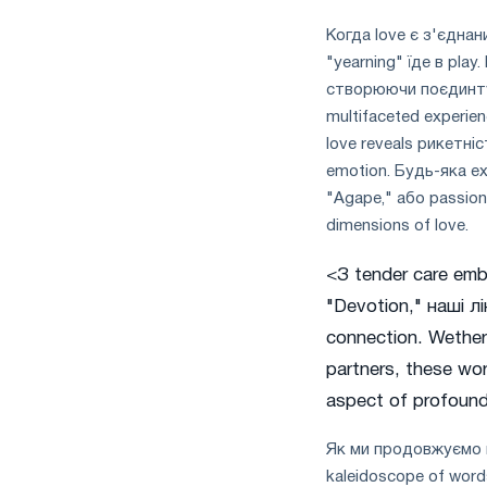
Когда love є з'єднан
"yearning" їде в play
створюючи поєдинту 
multifaceted experien
love reveals рикетніс
emotion. Будь-яка ex
"Agape," або passion 
dimensions of love.
<З tender care em
"Devotion," наші 
connection. Wether 
partners, these wor
aspect of profound
Як ми продовжуємо на
kaleidoscope of words