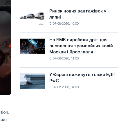
систему
а
потужністю
Ринок нових вантажівок у
Ринок
й
8
липні
нових
МВт
т
07-08-2026, 16:00
вантажівок
для
у
у
досягнення
липні
цілей
На БМК виробили дріт для
На
декарбонізації
оновлення трамвайних колій
БМК
Москви і Ярославля
виробили
07-08-2026, 11:00
дріт
для
оновлення
У Європі виживуть тільки ЕДП:
У
трамвайних
PwC
Європі
колій
07-08-2026, 04:00
виживуть
Москви
тільки
і
ЕДП:
Ярославля
PwC
tion.
ий і
: