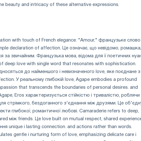
the beauty and intricacy of these alternative expressions.
oration with touch of French elegance. "Amour," французьке слово
mple declaration of affection. Це означає, що невідомо, ромашка,
я за звичайним. Французька мова, відома для її поетичних нуан
f deep love with single word that resonates with sophistication.
ідносяться до найменшого і невизначеного love, яке поєднане з
affection. У реальному глибокій love, Agape embodies a profound
ssion that transcends the boundaries of personal desires. and
e Agape, Eros характеризується стійкістю і тривалістю, роблячи
для стрімкого, бездоганного з'єднання між друзями. Це об'єдн
пекти глибокої, романтичної любові. Camaraderie refers to deep,
ed між friends. Це love built on mutual respect, shared experience
ння unique і lasting connection. and actions rather than words.
ates gentle і nurturing form of love, emphasizing delicate care і