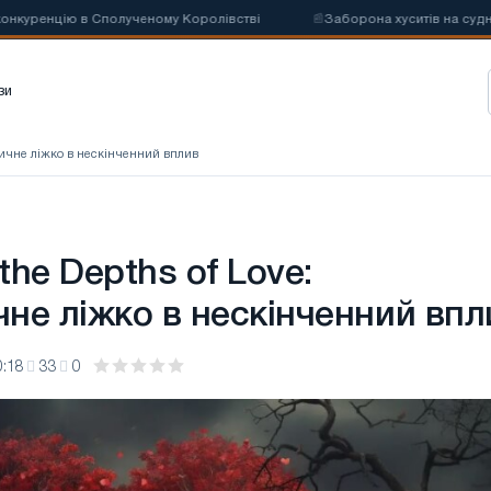
ію в Сполученому Королівстві
📰
Заборона хуситів на судноплавство
зи
істичне ліжко в нескінченний вплив
 the Depths of Love:
чне ліжко в нескінченний впл
0:18
33
0