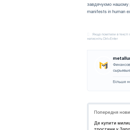
завдячуємо нашому ро
manifests in human e
metallu
Финансов
сырьевые
Більше н
Навігація
Попередня нов
Де купити милиц
тростини у Запо