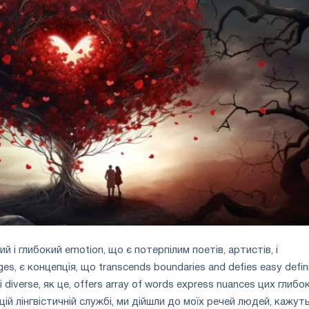
 і глибокий emotion, що є потерпілим поетів, артистів, і
es, є концепція, що transcends boundaries and defies easy defini
 і diverse, як це, offers array of words express nuances цих глибок
цій лінгвістичній службі, ми дійшли до моїх речей людей, кажуть