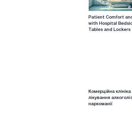
Patient
Patient Comfort an
Comfort
with Hospital Bedsi
and
Tables and Lockers
Care
with
Hospital
Bedside
Tables
and
Lockers
Комерційна
Комерційна клініка
клініка
лікування алкоголі
лікування
наркоманії
алкоголізму
та
наркоманії