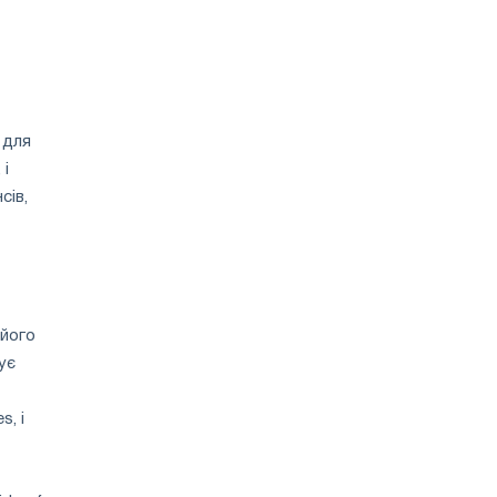
 для
 і
сів,
 його
ує
s, і