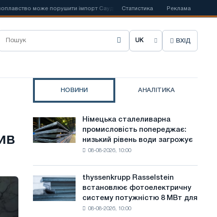
 може порушити імпорт Саудівської сталі
Статистика
📰
Іспанська Acerinox відз
Реклама
ВХІД
О
б
р
НОВИНИ
АНАЛІТИКА
а
т
Німецька сталеливарна
Німецька
и
промисловість попереджає:
сталеливарна
ив
низький рівень води загрожує
промисловість
м
08-08-2026, 10:00
попереджає:
о
низький
рівень
в
thyssenkrupp Rasselstein
thyssenkrupp
води
встановлює фотоелектричну
Rasselstein
у
загрожує
систему потужністю 8 МВт для
встановлює
безпеці
с
08-08-2026, 10:00
фотоелектричну
поставок