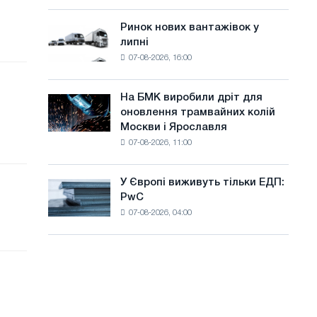
систему
а
потужністю
Ринок нових вантажівок у
Ринок
й
8
липні
нових
МВт
т
07-08-2026, 16:00
вантажівок
для
у
у
досягнення
липні
цілей
На БМК виробили дріт для
На
декарбонізації
оновлення трамвайних колій
БМК
Москви і Ярославля
виробили
07-08-2026, 11:00
дріт
для
оновлення
У Європі виживуть тільки ЕДП:
У
трамвайних
PwC
Європі
колій
07-08-2026, 04:00
виживуть
Москви
тільки
і
ЕДП:
Ярославля
PwC