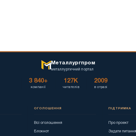
Металлургпром
металлургичний портал
3 840+
127K
2009
компанії
читателів
в отразі
ОГОЛОШЕННЯ
ПІДТРИМКА
Всі оголошення
Про проект
Блокнот
Задати питанн