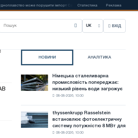
ноплавство може порушити імпорт Саудівської сталі
Статистика
Реклама
📰
Іспанська Ace
ВХІД
О
б
р
c
НОВИНИ
АНАЛІТИКА
а
т
Німецька сталеливарна
Німецька
и
промисловість попереджає:
сталеливарна
AB
низький рівень води загрожує
промисловість
м
08-08-2026, 10:00
попереджає:
о
низький
рівень
в
thyssenkrupp Rasselstein
thyssenkrupp
води
встановлює фотоелектричну
Rasselstein
у
загрожує
систему потужністю 8 МВт для
встановлює
безпеці
с
08-08-2026, 10:00
фотоелектричну
поставок