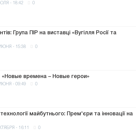
ЮЛЯ - 18:42
0
тів: Група ПІР на виставці «Вугілля Росії та
ИЮНЯ - 15:38
0
 «Новые времена – Новые герои»
ИЮНЯ - 09:49
0
технології майбутнього: Прем'єри та інновації на
КТЯБРЯ - 16:11
0