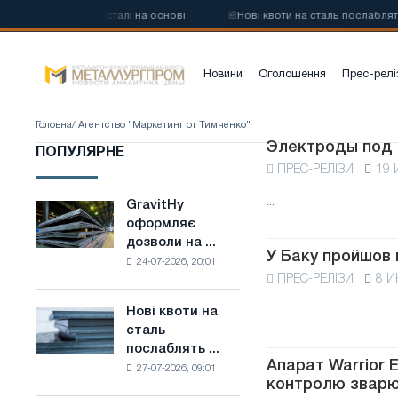
изьковуглецевої сталі на основі
📰
Нові квоти на сталь послаблять
Новини
Оголошення
Прес-релі
Головна
/ Агентство "Маркетинг от Тимченко"
Электроды под 
ПОПУЛЯРНЕ
ПРЕС-РЕЛІЗИ
19 
...
GravitHy
GravitHy
оформляє
оформляє
дозволи на ...
дозволи
У Баку пройшов
24-07-2026, 20:01
на
ПРЕС-РЕЛІЗИ
8 И
будівництво
заводу
...
Нові квоти на
Нові
з
сталь
квоти
виробництва
послаблять ...
на
низьковуглецевої
Апарат Warrior 
27-07-2026, 09:01
сталь
сталі
контролю звар
послаблять
на