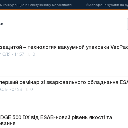
 конкуренцію в Сполученому Королівстві
📰
Заборона хуситів на суд
зи
защитой – технология вакуумной упаковки VacPa
ИЮЛЯ - 11:57
0
 перший семінар зі зварювального обладнання ES
ЮЛЯ - 07:38
0
EDGE 500 DX від ESAB-новий рівень якості та
ювання