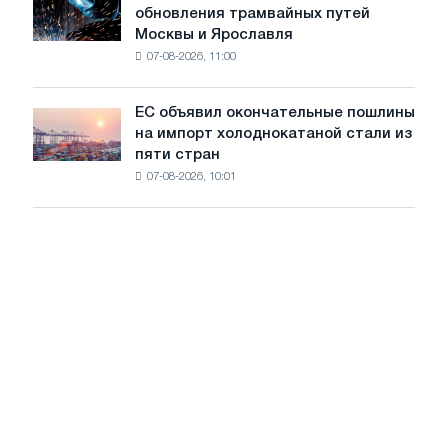
обновления трамвайных путей
обезуглероживания
БМК
Москвы и Ярославля
произвели
07-08-2026, 11:00
проволоку
для
обновления
ЕС объявил окончательные пошлины
ЕС
трамвайных
на импорт холоднокатаной стали из
объявил
путей
пяти стран
окончательные
Москвы
07-08-2026, 10:01
пошлины
и
на
Ярославля
импорт
холоднокатаной
стали
из
пяти
стран