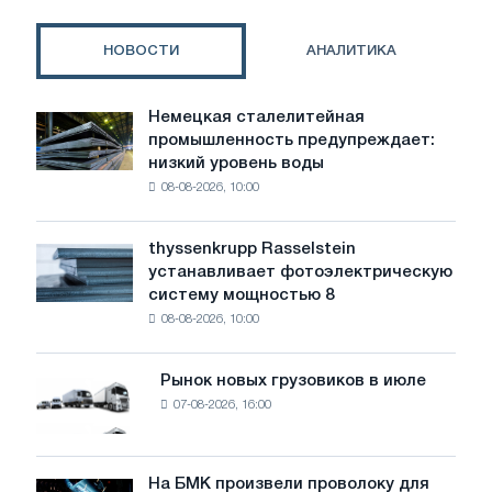
НОВОСТИ
АНАЛИТИКА
Немецкая сталелитейная
Немецкая
промышленность предупреждает:
сталелитейная
низкий уровень воды
промышленность
08-08-2026, 10:00
предупреждает:
низкий
уровень
thyssenkrupp Rasselstein
thyssenkrupp
воды
устанавливает фотоэлектрическую
Rasselstein
угрожает
систему мощностью 8
устанавливает
безопасности
08-08-2026, 10:00
фотоэлектрическую
поставок
систему
мощностью
Рынок новых грузовиков в июле
Рынок
8
07-08-2026, 16:00
новых
МВт
грузовиков
для
в
достижения
июле
На БМК произвели проволоку для
целей
На