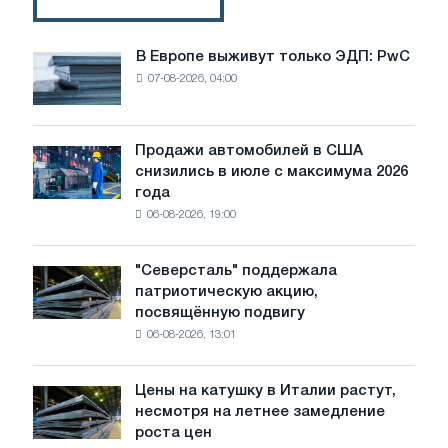
В Европе выживут только ЭДП: PwC
В
07-08-2026, 04:00
Европе
выживут
только
ЭДП:
Продажи автомобилей в США
Продажи
PwC
снизились в июле с максимума 2026
автомобилей
года
в
06-08-2026, 19:00
США
снизились
в
"Северсталь" поддержала
"Северсталь"
июле
патриотическую акцию,
поддержала
с
посвящённую подвигу
патриотическую
максимума
06-08-2026, 13:01
акцию,
2026
посвящённую
года
подвигу
Цены на катушку в Италии растут,
Цены
советской
несмотря на летнее замедление
на
авиации
роста цен
катушку
в