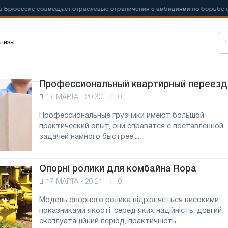
юсселе совмещает отраслевые ограничения с амбициями по борьбе с
лизы
Профессиональный квартирный переезд
17 МАРТА - 20:30
0
Профессиональные грузчики имеют большой
практический опыт, они справятся с поставленной
задачей намного быстрее....
Опорні ролики для комбайна Ropa
17 МАРТА - 20:21
0
Модель опорного ролика відрізняється високими
показниками якості, серед яких надійність, довгий
експлуатаційний період, практичність....