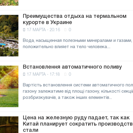
Преимущества отдыха на термальном
курорте в Украине
17 МАРТА - 20:16
0
Вода, насыщенная полезными минералами и газами,
положительно влияет на тело человека....
Встановлення автоматичного поливу
17 МАРТА - 17:18
0
Вартість встановлення системи автоматичного по
газону залежатиме від площі газону, кількості секцій
розбризкувачів, а також інших елементів...
Цена на железную руду падает, так как
Китай планирует сократить производств
стали