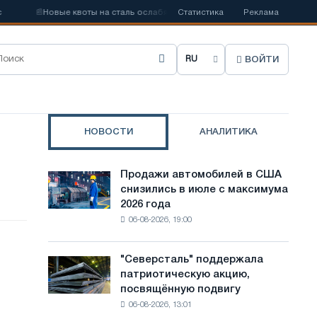
📰
Новые квоты на сталь ослабят конкуренцию в Соединенном Короле
Статистика
Реклама
ВОЙТИ
В
ы
б
НОВОСТИ
АНАЛИТИКА
р
а
Продажи автомобилей в США
Продажи
т
снизились в июле с максимума
автомобилей
2026 года
в
ь
06-08-2026, 19:00
США
я
снизились
в
з
"Северсталь" поддержала
"Северсталь"
июле
патриотическую акцию,
поддержала
ы
с
посвящённую подвигу
патриотическую
максимума
к
06-08-2026, 13:01
акцию,
2026