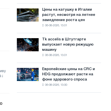
посвящённую
с
года
подвигу
Цены на катушку в Италии
Цены
а
советской
растут, несмотря на летнее
на
авиации
й
замедление роста цен
катушку
в
06-08-2026, 13:01
в
т
годы
Италии
Великой
а
растут,
Отечественной
Tk accelis в Штутгарте
Tk
несмотря
войны
выпускает новую режущую
accelis
на
машину
в
летнее
06-08-2026, 13:01
Штутгарте
замедление
выпускает
роста
новую
цен
Европейские цены на CRC и
Европейские
ливу
режущую
HDG продолжают расти на
цены
 і
машину
фоне здорового спроса
на
06-08-2026, 13:00
CRC
и
HDG
продолжают
о
расти