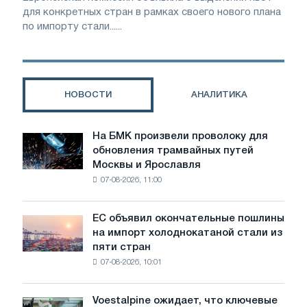
для конкретных стран в рамках своего нового плана
по импорту стали......
НОВОСТИ
АНАЛИТИКА
На БМК произвели проволоку для
На
обновления трамвайных путей
БМК
Москвы и Ярославля
произвели
07-08-2026, 11:00
проволоку
для
обновления
ЕС объявил окончательные пошлины
ЕС
трамвайных
на импорт холоднокатаной стали из
объявил
путей
пяти стран
окончательные
Москвы
07-08-2026, 10:01
пошлины
и
на
Ярославля
импорт
Voestalpine ожидает, что ключевые
Voestalpine