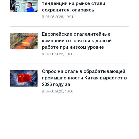
холоднокатаной
тенденции на рынке стали
ожидает,
стали
сохранятся, опираясь
что
из
07-08-2026, 10:01
ключевые
пяти
тенденции
стран
на
Европейские сталелитейные
Европейские
рынке
компании готовятся к долгой
сталелитейные
стали
работе при низком уровне
компании
сохранятся,
07-08-2026, 10:00
готовятся
опираясь
к
на
долгой
диверсификацию
Спрос на сталь в обрабатывающей
Спрос
работе
промышленности Китая вырастет в
на
при
2026 году за
сталь
низком
07-08-2026, 10:00
в
уровне
обрабатывающей
воды
промышленности
Китая
вырастет
в
2026
году