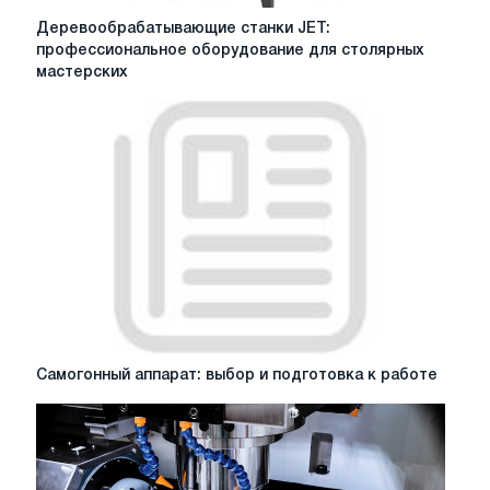
Деревообрабатывающие
Деревообрабатывающие станки JET:
станки
профессиональное оборудование для столярных
JET:
мастерских
профессиональное
оборудование
для
столярных
мастерских
Самогонный
Самогонный аппарат: выбор и подготовка к работе
аппарат:
выбор
и
подготовка
к