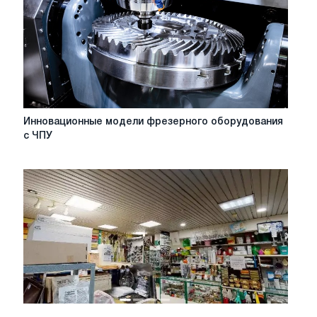
работе
Инновационные
Инновационные модели фрезерного оборудования
модели
с ЧПУ
фрезерного
оборудования
с
ЧПУ