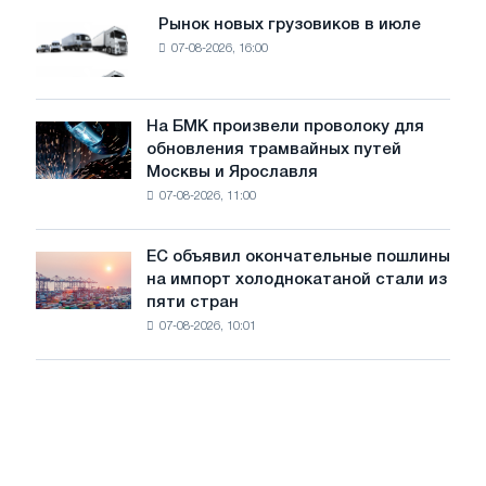
мощностью
Рынок новых грузовиков в июле
Рынок
8
07-08-2026, 16:00
новых
МВт
грузовиков
для
в
достижения
июле
На БМК произвели проволоку для
целей
На
обновления трамвайных путей
обезуглероживания
БМК
Москвы и Ярославля
произвели
07-08-2026, 11:00
проволоку
для
обновления
ЕС объявил окончательные пошлины
ЕС
трамвайных
на импорт холоднокатаной стали из
объявил
путей
пяти стран
окончательные
Москвы
07-08-2026, 10:01
пошлины
и
на
Ярославля
импорт
холоднокатаной
стали
из
пяти