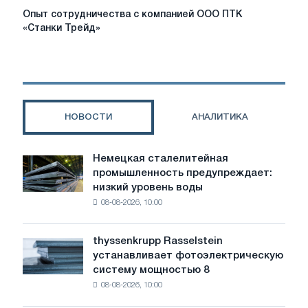
Опыт
Опыт сотрудничества с компанией ООО ПТК
сотрудничества
«Станки Трейд»
с
компанией
ООО
ПТК
«Станки
Трейд»
НОВОСТИ
АНАЛИТИКА
Немецкая сталелитейная
Немецкая
промышленность предупреждает:
сталелитейная
низкий уровень воды
промышленность
08-08-2026, 10:00
предупреждает:
низкий
уровень
thyssenkrupp Rasselstein
thyssenkrupp
воды
устанавливает фотоэлектрическую
Rasselstein
угрожает
систему мощностью 8
устанавливает
безопасности
08-08-2026, 10:00
фотоэлектрическую
поставок
систему