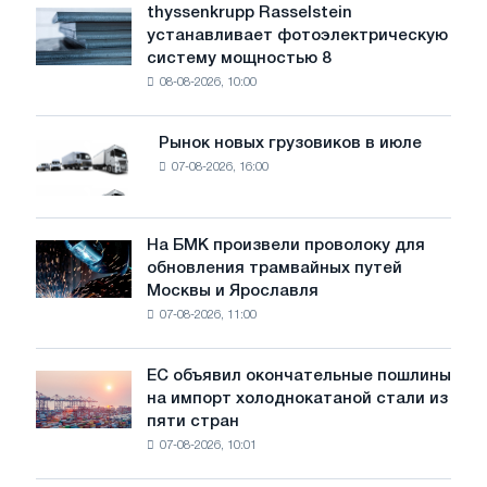
уровень
thyssenkrupp Rasselstein
thyssenkrupp
воды
устанавливает фотоэлектрическую
Rasselstein
угрожает
систему мощностью 8
устанавливает
безопасности
08-08-2026, 10:00
фотоэлектрическую
поставок
систему
мощностью
Рынок новых грузовиков в июле
Рынок
8
07-08-2026, 16:00
новых
МВт
грузовиков
для
в
достижения
июле
На БМК произвели проволоку для
целей
На
обновления трамвайных путей
обезуглероживания
БМК
Москвы и Ярославля
произвели
07-08-2026, 11:00
проволоку
для
обновления
ЕС объявил окончательные пошлины
ЕС
трамвайных
на импорт холоднокатаной стали из
объявил
путей
пяти стран
окончательные
Москвы
07-08-2026, 10:01
пошлины
и
на
Ярославля