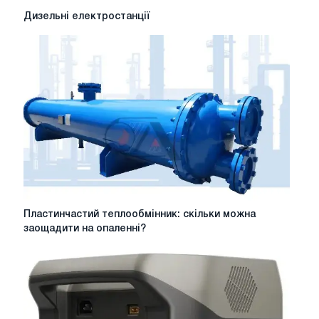
Дизельні
Дизельні електростанції
електростанції
Пластинчастий
Пластинчастий теплообмінник: скільки можна
теплообмінник:
заощадити на опаленні?
скільки
можна
заощадити
на
опаленні?