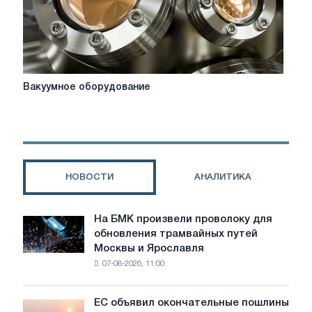
Вакуумное
Вакуумное оборудование
оборудование
НОВОСТИ
АНАЛИТИКА
На БМК произвели проволоку для
На
обновления трамвайных путей
БМК
Москвы и Ярославля
произвели
07-08-2026, 11:00
проволоку
для
обновления
ЕС объявил окончательные пошлины
ЕС
трамвайных