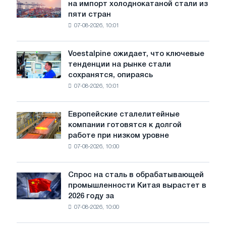
на импорт холоднокатаной стали из
объявил
путей
пяти стран
окончательные
Москвы
07-08-2026, 10:01
пошлины
и
на
Ярославля
импорт
Voestalpine ожидает, что ключевые
Voestalpine
холоднокатаной
тенденции на рынке стали
ожидает,
стали
сохранятся, опираясь
что
из
07-08-2026, 10:01
ключевые
пяти
тенденции
стран
на
Европейские сталелитейные
Европейские
рынке
компании готовятся к долгой
сталелитейные
стали
работе при низком уровне
компании
сохранятся,
07-08-2026, 10:00
готовятся
опираясь
к
на
долгой
диверсификацию
Спрос на сталь в обрабатывающей
Спрос
работе
промышленности Китая вырастет в
на
при
2026 году за
сталь
низком
07-08-2026, 10:00
в
уровне
обрабатывающей
воды