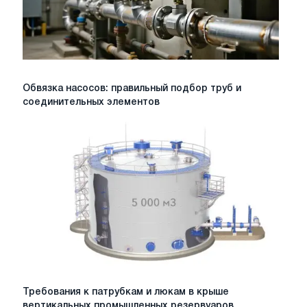
Обвязка
Обвязка насосов: правильный подбор труб и
насосов:
соединительных элементов
правильный
подбор
труб
и
соединительных
элементов
Требования
Требования к патрубкам и люкам в крыше
к
вертикальных промышленных резервуаров