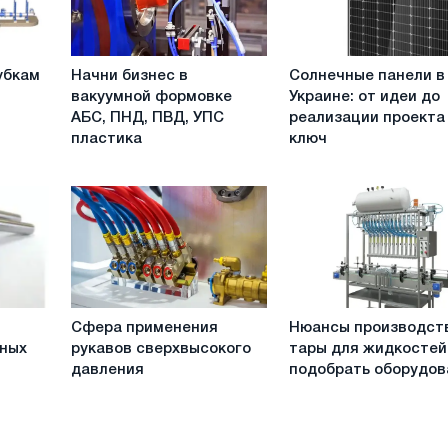
Начни
Солнечные
убкам
Начни бизнес в
Солнечные панели в
бизнес
панели
вакуумной формовке
Украине: от идеи до
в
в
АБС, ПНД, ПВД, УПС
реализации проекта
вакуумной
Украине:
пластика
ключ
формовке
от
АБС,
идеи
ПНД,
до
ПВД,
реализации
УПС
проекта
пластика
под
ключ
Сфера
Нюансы
Сфера применения
Нюансы производст
применения
производства
рных
рукавов сверхвысокого
тары для жидкостей:
рукавов
тары
давления
подобрать оборудов
сверхвысокого
для
давления
жидкостей:
как
подобрать