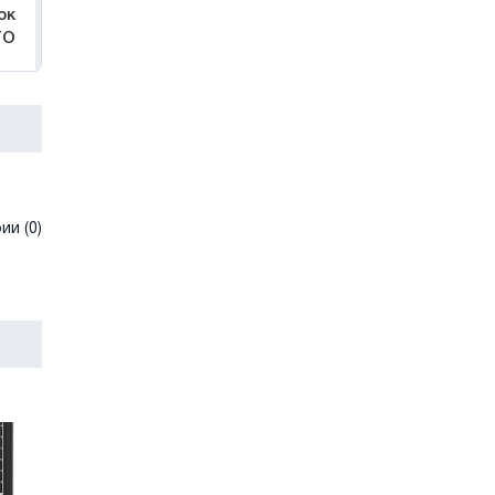
ок
TO
и (0)