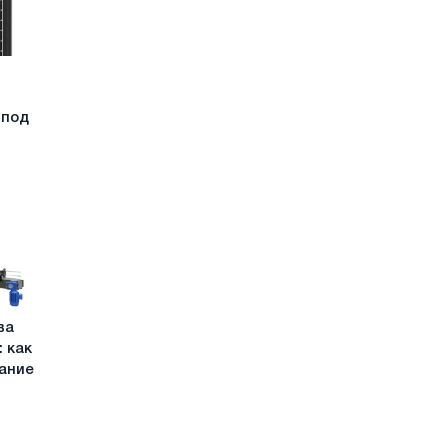
 под
ва
 как
ание