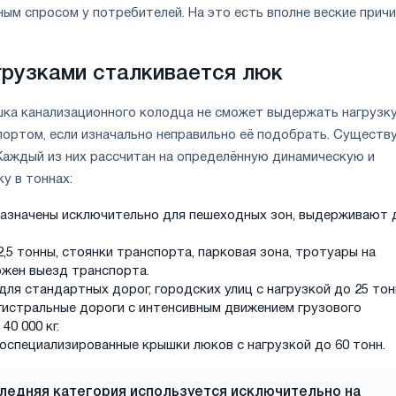
ым спросом у потребителей. На это есть вполне веские причи
грузками сталкивается люк
ка канализационного колодца не сможет выдержать нагрузк
ортом, если изначально неправильно её подобрать. Существ
 Каждый из них рассчитан на определённую динамическую и
у в тоннах:
назначены исключительно для пешеходных зон, выдерживают 
2,5 тонны, стоянки транспорта, парковая зона, тротуары на
жен выезд транспорта.
 для стандартных дорог, городских улиц с нагрузкой до 25 тон
агистральные дороги с интенсивным движением грузового
40 000 кг.
коспециализированные крышки люков с нагрузкой до 60 тонн.
ледняя категория используется исключительно на