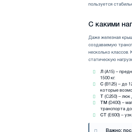
пользуется стабильн
С какими на
Даже железная крыш
создаваемую трансп
несколько классов.
статическую нагрузк
Л
(А15) – пред
1500 кг.
С
(В125) – до 1
которые возмо
Т
(С250) – люк
ТМ
(D400) – м
транспорта до 
СТ
(Е600) – уз
Важно: пос