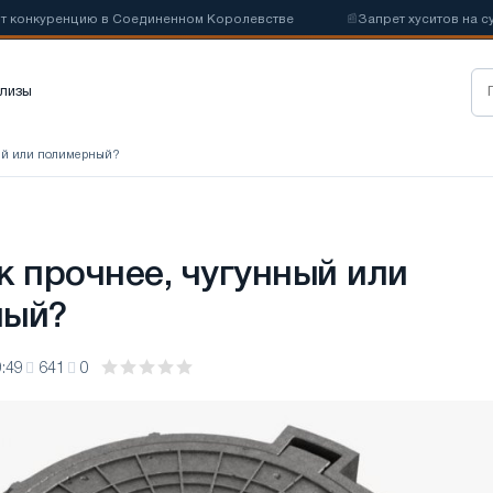
нкуренцию в Соединенном Королевстве
📰
Запрет хуситов на судох
лизы
ный или полимерный?
к прочнее, чугунный или
ный?
:49
641
0