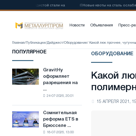
у низкоуглеродистой стали на
📰
Новые квоты на сталь ослабят ко
Новости
Объявления
Пресс-ре
Главная
/
Публикации
/
Дайджест
/
Оборудование
/ Какой люк прочнее, чугун
ПОПУЛЯРНОЕ
ОБОРУДОВАНИЕ
GravitHy
GravitHy
Какой лю
оформляет
оформляет
разрешения на
разрешения
полимер
...
на
24-07-2026, 20:01
строительство
15 АПРЕЛЯ 2021, 19
завода
по
Сомнительная
Сомнительная
производству
реформа ETS в
реформа
низкоуглеродистой
Брюсселе ...
ETS
стали
18-07-2026, 13:00
в
на