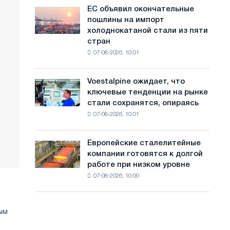
обновления
с
ЕС объявил окончательные
ЕС
трамвайных
пошлины на импорт
объявил
а
путей
холоднокатаной стали из пяти
окончательные
Москвы
й
стран
пошлины
и
07-08-2026, 10:01
на
т
Ярославля
импорт
а
холоднокатаной
Voestalpine ожидает, что
Voestalpine
стали
ключевые тенденции на рынке
ожидает,
из
стали сохранятся, опираясь
что
пяти
07-08-2026, 10:01
ключевые
стран
тенденции
на
Европейские сталелитейные
Европейские
рынке
компании готовятся к долгой
сталелитейные
стали
работе при низком уровне
компании
сохранятся,
07-08-2026, 10:00
готовятся
опираясь
к
на
долгой
диверсификацию
работе
ым
при