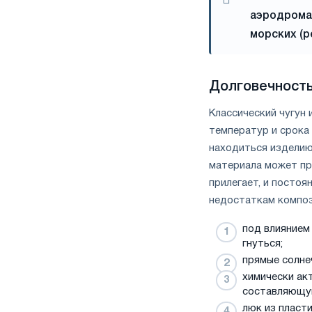
аэродромах
морских (р
Долговечност
Классический чугун 
температур и срока
находиться изделию 
материала может про
прилегает, и постоя
недостаткам композ
под влиянием
гнуться;
прямые солне
химически ак
составляющу
люк из пласт