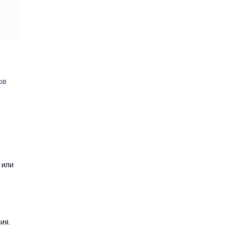
ов
 или
ия.