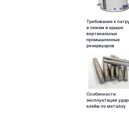
Требования
Требования к патр
к
и люкам в крыше
патрубкам
вертикальных
и
промышленных
люкам
резервуаров
в
крыше
вертикальных
промышленных
резервуаров
Особенности
Особенности
эксплуатации
эксплуатации уда
ударных
клейм по металлу
клейм
по
металлу