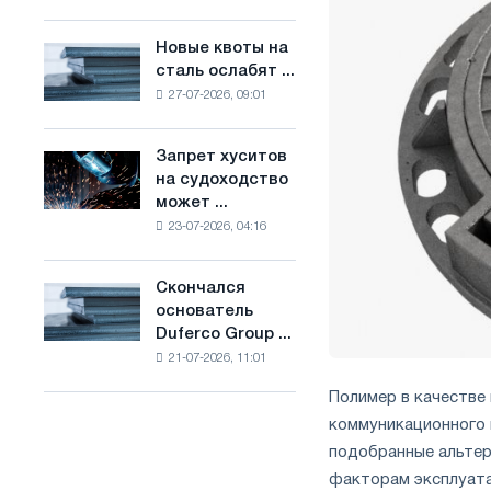
Брюсселе
основе
совмещает
водорода
Новые квоты на
Новые
отраслевые
во
сталь ослабят ...
квоты
ограничения
Франции
27-07-2026, 09:01
на
с
сталь
амбициями
ослабят
по
Запрет хуситов
Запрет
конкуренцию
борьбе
на судоходство
хуситов
в
с
может ...
на
Соединенном
изменением
23-07-2026, 04:16
судоходство
Королевстве
климата
может
нарушить
Скончался
Скончался
импорт
основатель
основатель
Саудовской
Duferco Group ...
Duferco
стали
21-07-2026, 11:01
Group
Бруно
Полимер в качестве
Больфо
коммуникационного 
подобранные альтер
факторам эксплуатац