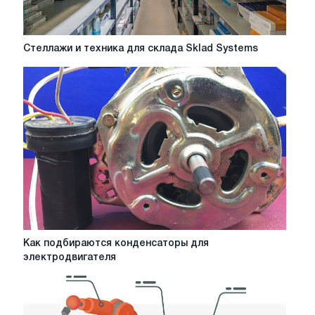
Стеллажи
Стеллажи и техника для склада Sklad Systems
и
техника
для
склада
Sklad
Systems
Как
Как подбираются конденсаторы для
подбираются
электродвигателя
конденсаторы
для
электродвигателя