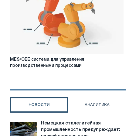
MES/OEE
MES/OEE система для управления
система
производственными процессами
для
управления
производственными
процессами
НОВОСТИ
АНАЛИТИКА
Немецкая сталелитейная
Немецкая
промышленность предупреждает:
сталелитейная
низкий уровень воды