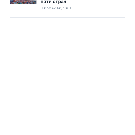
пяти стран
окончательные
Москвы
07-08-2026, 10:01
пошлины
и
на
Ярославля
импорт
холоднокатаной
стали
из
пяти
стран