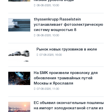
промышленность
08-08-2026, 10:00
предупреждает:
низкий
уровень
thyssenkrupp Rasselstein
thyssenkrupp
воды
устанавливает фотоэлектрическую
Rasselstein
угрожает
систему мощностью 8
устанавливает
безопасности
08-08-2026, 10:00
фотоэлектрическую
поставок
систему
мощностью
Рынок новых грузовиков в июле
Рынок
8
07-08-2026, 16:00
новых
МВт
грузовиков
для
в
достижения
июле
На БМК произвели проволоку для
целей
На
обновления трамвайных путей
обезуглероживания
БМК
Москвы и Ярославля
произвели
07-08-2026, 11:00
проволоку
для
обновления
ЕС объявил окончательные пошлины
ЕС
трамвайных
на импорт холоднокатаной стали из
объявил
путей