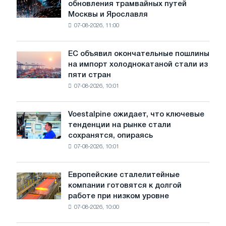
обновления трамвайных путей
БМК
Москвы и Ярославля
произвели
07-08-2026, 11:00
проволоку
для
обновления
ЕС объявил окончательные пошлины
ЕС
трамвайных
на импорт холоднокатаной стали из
объявил
путей
пяти стран
окончательные
Москвы
07-08-2026, 10:01
пошлины
и
на
Ярославля
импорт
Voestalpine ожидает, что ключевые
Voestalpine
холоднокатаной
тенденции на рынке стали
ожидает,
стали
сохранятся, опираясь
что
из
07-08-2026, 10:01
ключевые
пяти
тенденции
стран
на
Европейские сталелитейные
Европейские
рынке
компании готовятся к долгой
сталелитейные
стали
работе при низком уровне
компании
сохранятся,
07-08-2026, 10:00
готовятся
опираясь
к
на