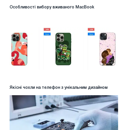
Особливості
Особливості вибору вживаного MacBook
вибору
вживаного
MacBook
Якісні
Якісні чохли на телефон з унікальним дизайном
чохли
на
телефон
з
унікальним
дизайном