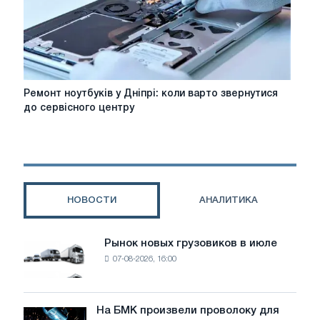
Ремонт
Ремонт ноутбуків у Дніпрі: коли варто звернутися
ноутбуків
до сервісного центру
у
Дніпрі:
коли
варто
звернутися
до
НОВОСТИ
АНАЛИТИКА
сервісного
центру
Рынок новых грузовиков в июле
Рынок
07-08-2026, 16:00
новых
грузовиков
в
июле
На БМК произвели проволоку для
На