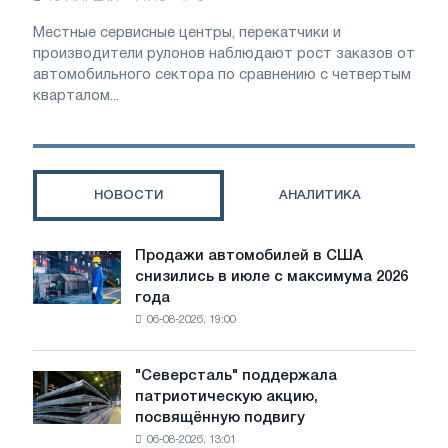
Местные сервисные центры, перекатчики и
производители рулонов наблюдают рост заказов от
автомобильного сектора по сравнению с четвертым
кварталом...
НОВОСТИ
АНАЛИТИКА
Продажи автомобилей в США
Продажи
снизились в июле с максимума 2026
автомобилей
года
в
06-08-2026, 19:00
США
снизились
в
"Северсталь" поддержала
"Северсталь"
июле
патриотическую акцию,
поддержала
с
посвящённую подвигу
патриотическую
максимума
06-08-2026, 13:01
акцию,