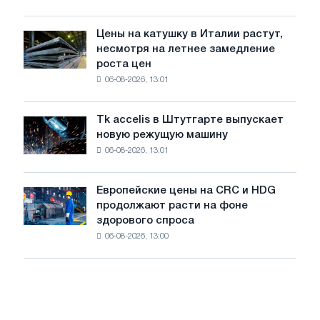
2026
посвящённую
года
подвигу
Цены на катушку в Италии растут,
Цены
советской
несмотря на летнее замедление
на
авиации
роста цен
катушку
в
06-08-2026, 13:01
в
годы
Италии
Великой
растут,
Отечественной
Tk accelis в Штутгарте выпускает
Tk
несмотря
войны
новую режущую машину
accelis
на
06-08-2026, 13:01
в
летнее
Штутгарте
замедление
выпускает
роста
Европейские цены на CRC и HDG
Европейские
новую
цен
продолжают расти на фоне
цены
режущую
здорового спроса
на
машину
06-08-2026, 13:00
CRC
и
HDG
продолжают
расти
на