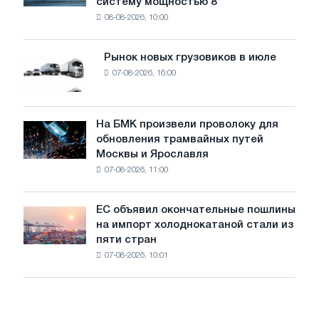
систему мощностью 8
устанавливает
безопасности
08-08-2026, 10:00
фотоэлектрическую
поставок
систему
мощностью
Рынок новых грузовиков в июле
Рынок
8
07-08-2026, 16:00
новых
МВт
грузовиков
для
в
достижения
июле
На БМК произвели проволоку для
целей
На
обновления трамвайных путей
обезуглероживания
БМК
Москвы и Ярославля
произвели
07-08-2026, 11:00
проволоку
для
обновления
ЕС объявил окончательные пошлины
ЕС
трамвайных
на импорт холоднокатаной стали из
объявил
путей
пяти стран
окончательные
Москвы
07-08-2026, 10:01
пошлины
и
на
Ярославля
импорт
холоднокатаной
стали