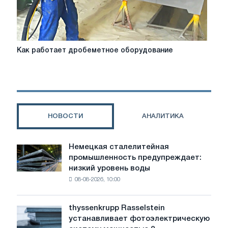
Как
Как работает дробеметное оборудование
работает
дробеметное
оборудование
НОВОСТИ
АНАЛИТИКА
Немецкая сталелитейная
Немецкая
промышленность предупреждает:
сталелитейная
низкий уровень воды
промышленность
08-08-2026, 10:00
предупреждает:
низкий
уровень
thyssenkrupp Rasselstein
thyssenkrupp
воды
устанавливает фотоэлектрическую
Rasselstein
угрожает