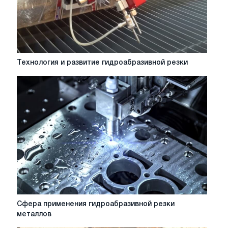
Технология
Технология и развитие гидроабразивной резки
и
развитие
гидроабразивной
резки
Сфера
Сфера применения гидроабразивной резки
применения
металлов
гидроабразивной