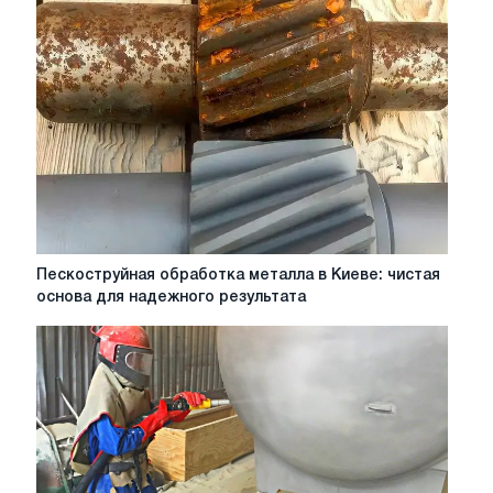
резки
металлов
Пескоструйная
Пескоструйная обработка металла в Киеве: чистая
обработка
основа для надежного результата
металла
в
Киеве:
чистая
основа
для
надежного
результата