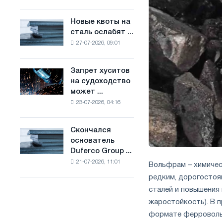
Брюсселе
основе
совмещает
водорода
Новые квоты на
Новые
отраслевые
во
сталь ослабят ...
квоты
ограничения
Франции
27-07-2026, 09:01
на
с
сталь
амбициями
ослабят
по
Запрет хуситов
Запрет
конкуренцию
борьбе
на судоходство
хуситов
в
с
может ...
на
Соединенном
изменением
23-07-2026, 04:16
судоходство
Королевстве
климата
может
нарушить
Скончался
Скончался
импорт
основатель
основатель
Саудовской
Duferco Group ...
Duferco
стали
21-07-2026, 11:01
Group
Вольфрам – химичес
Бруно
редким, дорогостоя
Больфо
сталей и повышения 
жаростойкость). В 
формате ферроволь