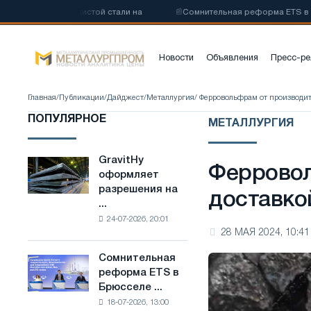
низкоуглеродистой стали на
📰
Сомнительная реформа ETS в Брюсс
Новости
Объявления
Пресс-ре
Главная
/
Публикации
/
Дайджест
/
Металлургия
/ Ферровольфрам от производит
ПОПУЛЯРНОЕ
МЕТАЛЛУРГИЯ
GravitHy
GravitHy
Ферровол
оформляет
оформляет
разрешения на
разрешения
доставко
...
на
24-07-2026, 20:01
строительство
28 МАЯ 2024, 10:41
завода
по
Сомнительная
Сомнительная
производству
реформа ETS в
реформа
низкоуглеродистой
Брюсселе ...
ETS
стали
18-07-2026, 13:00
в
на