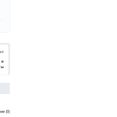
ал
 и
ты
и (0)