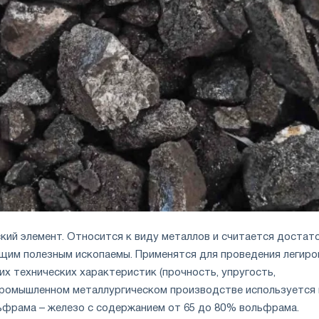
кий элемент. Относится к виду металлов и считается достат
щим полезным ископаемы. Применятся для проведения легиро
их технических характеристик (прочность, упругость,
промышленном металлургическом производстве используется 
фрама – железо с содержанием от 65 до 80% вольфрама.