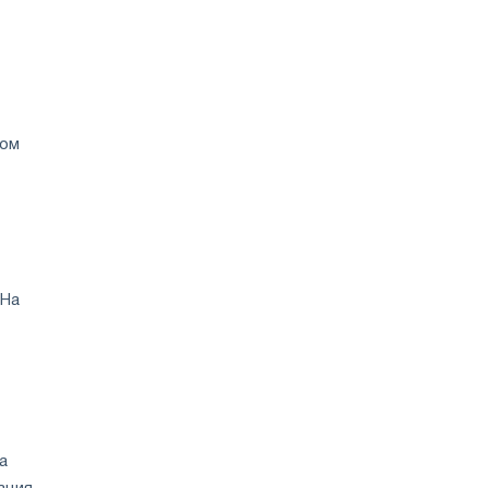
на
фоне
здорового
спроса
ром
 На
а