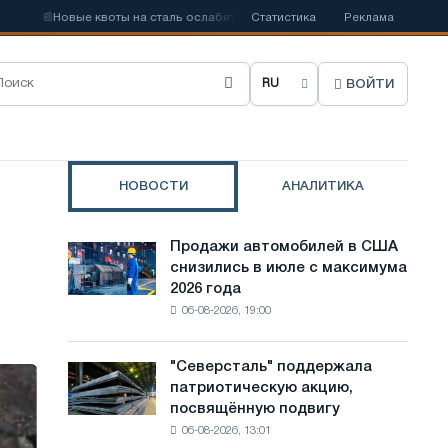
📰
Новые квоты на сталь ослабят конкуренцию в Соединенном Королевст
Статистика
Реклама
ВОЙТИ
В
ы
б
НОВОСТИ
АНАЛИТИКА
р
а
Продажи автомобилей в США
Продажи
т
снизились в июле с максимума
автомобилей
2026 года
в
ь
06-08-2026, 19:00
США
я
снизились
в
з
"Северсталь" поддержала
"Северсталь"
июле
патриотическую акцию,
поддержала
ы
с
посвящённую подвигу
патриотическую
максимума
к
06-08-2026, 13:01
акцию,
2026