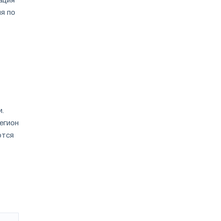
ация
я по
и.
егион
ются