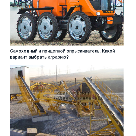
фермах
Самоходный
Самоходный и прицепной опрыскиватель. Какой
и
вариант выбрать аграрию?
прицепной
опрыскиватель.
Какой
вариант
выбрать
аграрию?