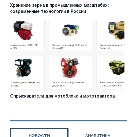
Хранение
Хранение зерна в промышленных масштабах:
зерна
современные технологии в России
в
промышленных
масштабах:
современные
технологии
в
России
Опрыскиватели
Опрыскиватели для мотоблока и мототрактора
для
мотоблока
и
мототрактора
НОВОСТИ
АНАЛИТИКА