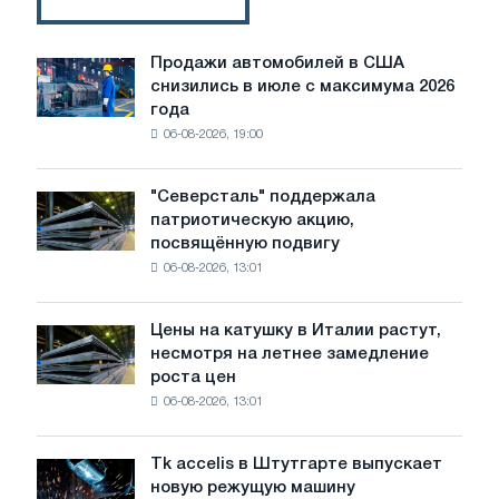
Продажи автомобилей в США
Продажи
снизились в июле с максимума 2026
автомобилей
года
в
06-08-2026, 19:00
США
снизились
в
"Северсталь" поддержала
"Северсталь"
июле
патриотическую акцию,
поддержала
с
посвящённую подвигу
патриотическую
максимума
06-08-2026, 13:01
акцию,
2026
посвящённую
года
подвигу
Цены на катушку в Италии растут,
Цены
советской
несмотря на летнее замедление
на
авиации
роста цен
катушку
в
06-08-2026, 13:01
в
годы
Италии
Великой
растут,
Отечественной
Tk accelis в Штутгарте выпускает
Tk
несмотря
войны
новую режущую машину
accelis