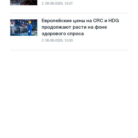
на
06-08-2026, 13:01
в
летнее
Штутгарте
замедление
выпускает
роста
Европейские цены на CRC и HDG
Европейские
новую
цен
продолжают расти на фоне
цены
режущую
здорового спроса
на
машину
06-08-2026, 13:00
CRC
и
HDG
продолжают
расти
на
фоне
здорового
спроса