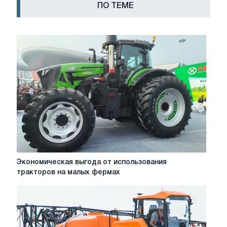
ПО ТЕМЕ
Экономическая
Экономическая выгода от использования
выгода
тракторов на малых фермах
от
использования
тракторов
на
малых