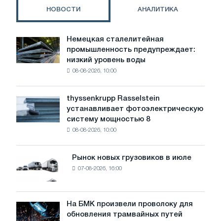
НОВОСТИ
АНАЛИТИКА
Немецкая сталелитейная
Немецкая
промышленность предупреждает:
сталелитейная
низкий уровень воды
промышленность
08-08-2026, 10:00
предупреждает:
низкий
уровень
thyssenkrupp Rasselstein
thyssenkrupp
воды
устанавливает фотоэлектрическую
Rasselstein
угрожает
систему мощностью 8
устанавливает
безопасности
08-08-2026, 10:00
фотоэлектрическую
поставок
систему
мощностью
Рынок новых грузовиков в июле
Рынок
8
07-08-2026, 16:00
новых
МВт
грузовиков
для
в
достижения
июле
На БМК произвели проволоку для
целей
На
обновления трамвайных путей
обезуглероживания
БМК