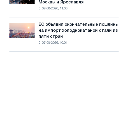
Москвы и Ярославля
произвели
07-08-2026, 11:00
проволоку
для
обновления
ЕС объявил окончательные пошлины
ЕС
трамвайных
на импорт холоднокатаной стали из
объявил
путей
пяти стран
окончательные
Москвы
07-08-2026, 10:01
пошлины
и
на
Ярославля
импорт
холоднокатаной
стали
из
пяти
стран