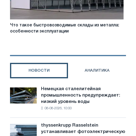
Что
Что такое быстровозводимые склады из металла:
такое
особенности эксплуатации
быстровозводимые
склады
из
металла:
особенности
эксплуатации
НОВОСТИ
АНАЛИТИКА
Немецкая сталелитейная
Немецкая
промышленность предупреждает:
сталелитейная
низкий уровень воды
промышленность
08-08-2026, 10:00
предупреждает:
низкий
уровень
thyssenkrupp Rasselstein
thyssenkrupp
воды
устанавливает фотоэлектрическую
Rasselstein
угрожает