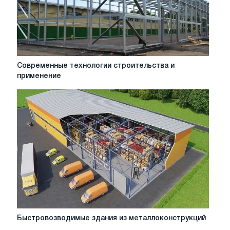
Современные
Современные технологии строительства и
технологии
применение
строительства
и
применение
Быстровозводимые
Быстровозводимые здания из металлоконструкций
здания