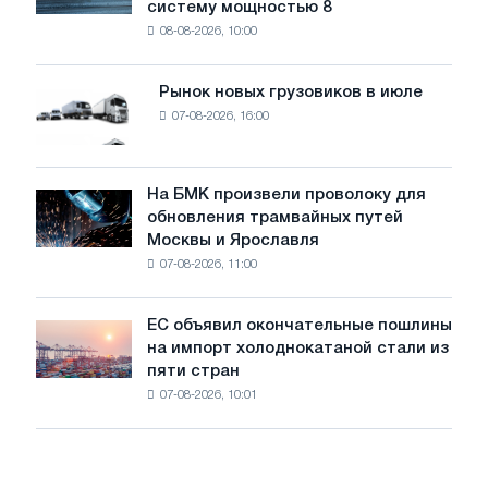
систему мощностью 8
устанавливает
безопасности
08-08-2026, 10:00
фотоэлектрическую
поставок
систему
мощностью
Рынок новых грузовиков в июле
Рынок
8
07-08-2026, 16:00
новых
МВт
грузовиков
для
в
достижения
июле
На БМК произвели проволоку для
целей
На
обновления трамвайных путей
обезуглероживания
БМК
Москвы и Ярославля
произвели
07-08-2026, 11:00
проволоку
для
обновления
ЕС объявил окончательные пошлины
ЕС
трамвайных
на импорт холоднокатаной стали из
объявил
путей
пяти стран
окончательные
Москвы
07-08-2026, 10:01
пошлины
и
на
Ярославля
импорт
холоднокатаной