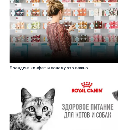
мед
оборудования
для
суда?
Брендинг
Брендинг конфет и почему это важно
конфет
и
почему
это
важно