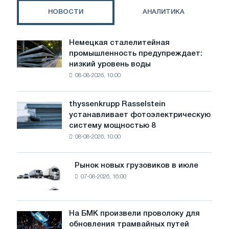
НОВОСТИ
АНАЛИТИКА
Немецкая сталелитейная
Немецкая
промышленность предупреждает:
сталелитейная
низкий уровень воды
промышленность
08-08-2026, 10:00
предупреждает:
низкий
уровень
thyssenkrupp Rasselstein
thyssenkrupp
воды
устанавливает фотоэлектрическую
Rasselstein
угрожает
систему мощностью 8
устанавливает
безопасности
08-08-2026, 10:00
фотоэлектрическую
поставок
систему
мощностью
Рынок новых грузовиков в июле
Рынок
8
07-08-2026, 16:00
новых
МВт
грузовиков
для
в
достижения
июле
На БМК произвели проволоку для
целей
На
обновления трамвайных путей
обезуглероживания
БМК