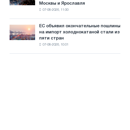
Москвы и Ярославля
произвели
07-08-2026, 11:00
проволоку
для
обновления
ЕС объявил окончательные пошлины
ЕС
трамвайных
на импорт холоднокатаной стали из
объявил
путей
пяти стран
окончательные
Москвы
07-08-2026, 10:01
пошлины
и
на
Ярославля
импорт
холоднокатаной
стали
из
пяти
стран