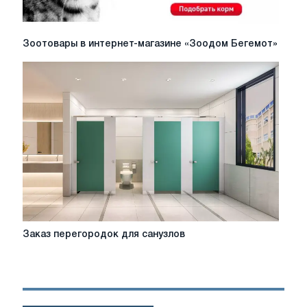
Зоотовары
Зоотовары в интернет-магазине «Зоодом Бегемот»
в
интернет-
магазине
«Зоодом
Бегемот»
Заказ
Заказ перегородок для санузлов
перегородок
для
санузлов