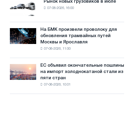
Рынок новых грузовиков в июле
Рынок
8
07-08-2026, 16:00
новых
МВт
грузовиков
для
в
достижения
июле
На БМК произвели проволоку для
целей
На
обновления трамвайных путей
обезуглероживания
БМК
Москвы и Ярославля
произвели
07-08-2026, 11:00
проволоку
для
обновления
ЕС объявил окончательные пошлины
ЕС
трамвайных
на импорт холоднокатаной стали из
объявил
путей
пяти стран
окончательные
Москвы
07-08-2026, 10:01
пошлины
и
на
Ярославля
импорт
холоднокатаной
стали
из
пяти
стран