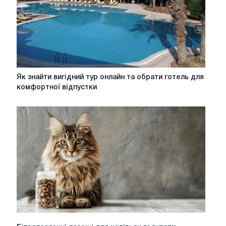
Як
Як знайти вигідний тур онлайн та обрати готель для
знайти
комфортної відпустки
вигідний
тур
онлайн
та
обрати
готель
для
комфортної
відпустки
Гіпоалергенні