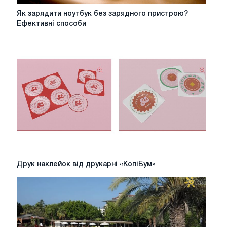
Як
Як зарядити ноутбук без зарядного пристрою?
зарядити
Ефективні способи
ноутбук
без
зарядного
пристрою?
Ефективні
способи
Друк
Друк наклейок від друкарні «КопіБум»
наклейок
від
друкарні
«КопіБум»