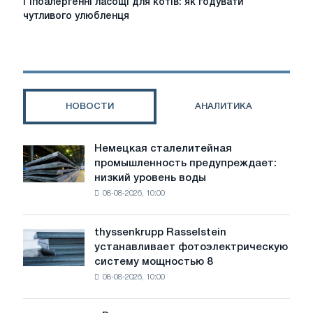
Гіпоалергенні ласощі для котів: як годувати
ласощі
чутливого улюбленця
для
котів:
як
годувати
чутливого
улюбленця
НОВОСТИ
АНАЛИТИКА
Немецкая сталелитейная
Немецкая
промышленность предупреждает:
сталелитейная
низкий уровень воды
промышленность
08-08-2026, 10:00
предупреждает:
низкий
уровень
thyssenkrupp Rasselstein
thyssenkrupp
воды
устанавливает фотоэлектрическую
Rasselstein
угрожает
систему мощностью 8
устанавливает
безопасности
08-08-2026, 10:00
фотоэлектрическую
поставок
систему
мощностью