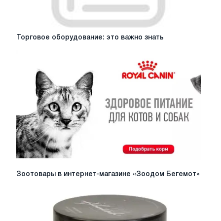
Торговое
Торговое оборудование: это важно знать
оборудование:
это
важно
знать
Зоотовары
Зоотовары в интернет-магазине «Зоодом Бегемот»
в
интернет-
магазине
«Зоодом