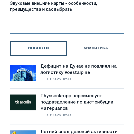
Звуковые
Звуковые внешние карты - особенности,
внешние
преимущества и как выбрать
карты
-
особенности,
преимущества
и
как
НОВОСТИ
АНАЛИТИКА
выбрать
Дефицит на Дунае не повлиял на
Дефицит
логистику Voestalpine
на
10-08-2026, 16:00
Дунае
не
повлиял
Thyssenkrupp переименует
Thyssenkrupp
на
подразделение по дистрибуции
переименует
логистику
материалов
подразделение
Voestalpine
10-08-2026, 16:00
по
дистрибуции
материалов
Летний спад деловой активности
Летний