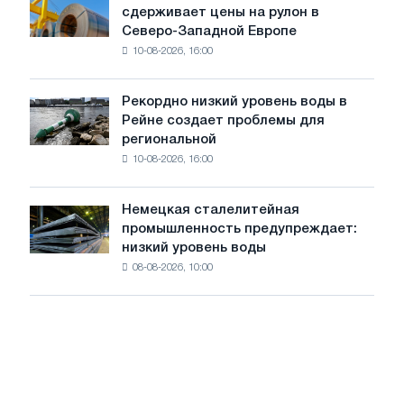
сдерживает цены на рулон в
спад
Северо-Западной Европе
деловой
10-08-2026, 16:00
активности
сдерживает
цены
Рекордно низкий уровень воды в
Рекордно
на
Рейне создает проблемы для
низкий
рулон
региональной
уровень
в
10-08-2026, 16:00
воды
Северо-
в
Западной
Рейне
Европе
Немецкая сталелитейная
Немецкая
создает
промышленность предупреждает:
сталелитейная
проблемы
низкий уровень воды
промышленность
для
08-08-2026, 10:00
предупреждает:
региональной
низкий
промышленности
уровень
воды
угрожает
безопасности
поставок