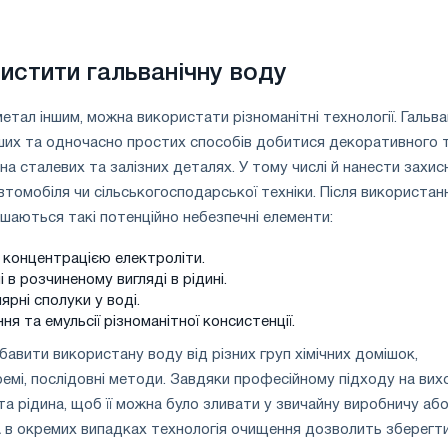
истити гальванічну воду
тал іншим, можна використати різноманітні технології. Гальва
ших та одночасно простих способів добитися декоративного 
на сталевих та залізних деталях. У тому числі й нанести захис
втомобіля чи сільськогосподарської техніки. Після використан
алишаються такі потенційно небезпечні елементи:
а концентрацією електроліти.
 в розчиненому вигляді в рідині.
рні сполуки у воді.
ня та емульсії різноманітної консистенції.
вити використану воду від різних груп хімічних домішок,
мі, послідовні методи. Завдяки професійному підходу на вих
а рідина, щоб її можна було зливати у звичайну виробничу аб
 А в окремих випадках технологія очищення дозволить зберегт