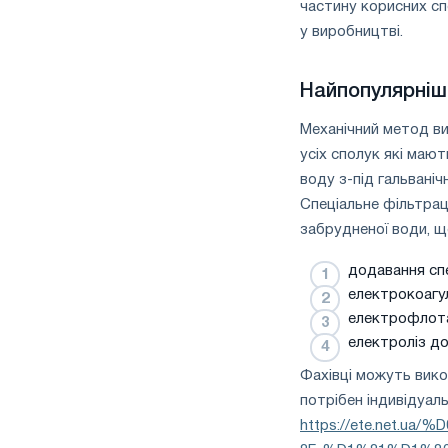
частину корисних сп
у виробництві.
Найпопулярніш
Механічний метод ви
усіх сполук які маю
воду з-під гальвані
Спеціальне фільтрац
забрудненої води, щ
додавання спе
електрокоагу
електрофлота
електроліз до
Фахівці можуть вик
потрібен індивідуаль
https://ete.net