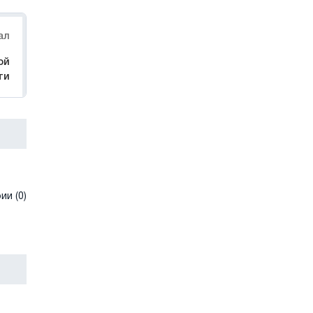
ал
ой
ти
и (0)