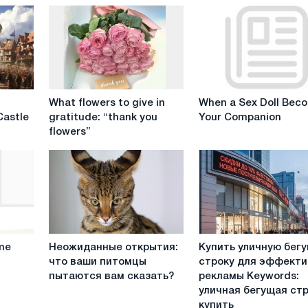
What
When
What flowers to give in
When a Sex Doll Bec
flowers
a
Castle
gratitude: “thank you
Your Companion
to
Sex
flowers”
give
Doll
in
Becomes
gratitude:
Your
“thank
Companion
you
flowers”
Неожиданные
Купить
 me
Неожиданные открытия:
Купить уличную бег
открытия:
уличную
что ваши питомцы
строку для эффект
что
бегущую
пытаются вам сказать?
рекламы Keywords:
ваши
строку
уличная бегущая ст
питомцы
для
купить