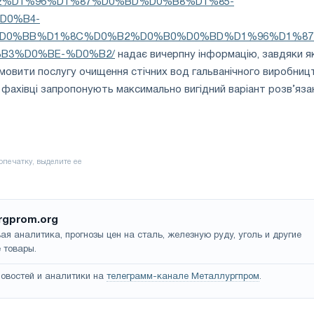
2%D1%96%D1%87%D0%BD%D0%B8%D1%85-
D0%B4-
D0%BB%D1%8C%D0%B2%D0%B0%D0%BD%D1%96%D1%87
B3%D0%BE-%D0%B2/
надає вичерпну інформацію, завдяки як
овити послугу очищення стічних вод гальванічного виробницт
фахівці запропонують максимально вигідний варіант розв’яза
rgprom.org
ая аналитика, прогнозы цен на сталь, железную руду, уголь и другие
 товары.
овостей и аналитики на
телеграмм-канале Металлургпром
.