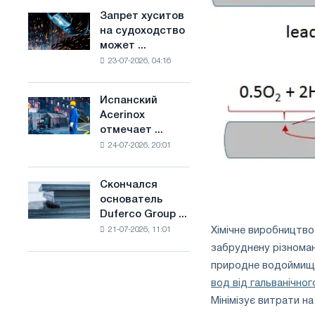
ослабят
основе
Запрет хуситов
Запрет
конкуренцию
водорода
на судоходство
хуситов
в
во
может ...
на
Соединенном
Франции
23-07-2026, 04:16
судоходство
Королевстве
может
нарушить
Испанский
Испанский
импорт
Acerinox
Acerinox
Саудовской
отмечает ...
отмечает
стали
24-07-2026, 20:01
положительную
динамику
во
Скончался
Скончался
втором
основатель
основатель
полугодии
Duferco Group ...
Duferco
по
Хімічне виробництво 
21-07-2026, 11:01
Group
торговым
Бруно
забруднену різноман
мерам
Больфо
природне водоймище 
и
поддержке
вод від гальванічно
CBAM
Мінімізує витрати н