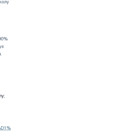
колу
 90%
ує
.
лу;
.
%D1%