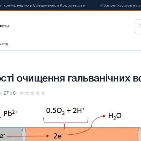
онкуренцию в Соединенном Королевстве
📰
Запрет хуситов на судох
лизы
х вод
сті очищення гальванічних в
27
0