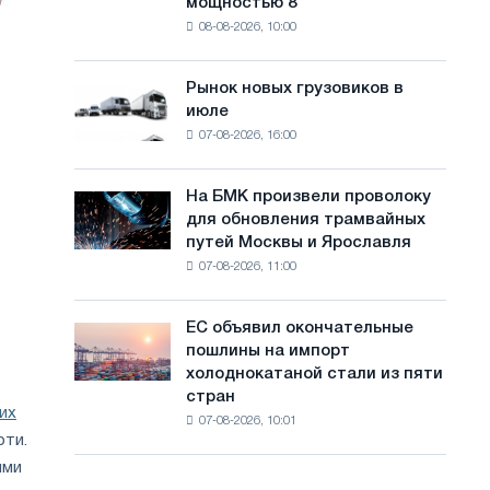
мощностью 8
фотоэлектрическую
с
08-08-2026, 10:00
систему
а
мощностью
8
й
Рынок новых грузовиков в
Рынок
МВт
июле
новых
т
для
07-08-2026, 16:00
грузовиков
достижения
а
в
целей
июле
обезуглероживания
На БМК произвели проволоку
На
для обновления трамвайных
БМК
путей Москвы и Ярославля
произвели
07-08-2026, 11:00
проволоку
для
обновления
ЕС объявил окончательные
ЕС
трамвайных
пошлины на импорт
объявил
путей
холоднокатаной стали из пяти
окончательные
Москвы
стран
пошлины
и
их
07-08-2026, 10:01
на
Ярославля
оти.
импорт
ими
холоднокатаной