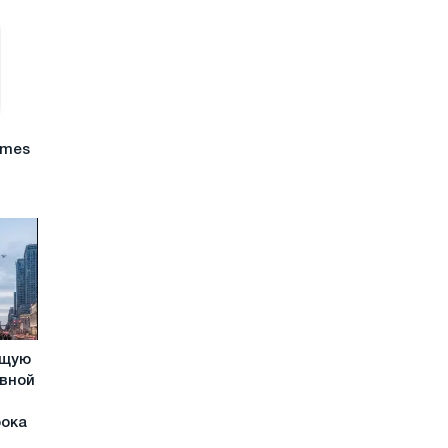
omes
ущую
ивной
рока