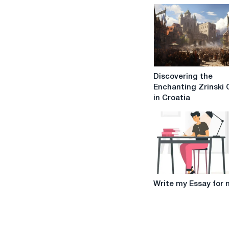
Discovering
Discovering the
the
Enchanting Zrinski 
Enchanting
in Croatia
Zrinski
Castle
in
Croatia
Write
Write my Essay for
my
Essay
for
me