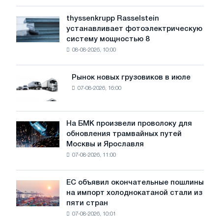
низкий
уровень
thyssenkrupp Rasselstein
thyssenkrupp
воды
устанавливает фотоэлектрическую
Rasselstein
угрожает
систему мощностью 8
устанавливает
безопасности
08-08-2026, 10:00
фотоэлектрическую
поставок
систему
мощностью
Рынок новых грузовиков в июле
Рынок
8
07-08-2026, 16:00
новых
МВт
грузовиков
для
в
достижения
июле
На БМК произвели проволоку для
целей
На
обновления трамвайных путей
обезуглероживания
БМК
Москвы и Ярославля
произвели
07-08-2026, 11:00
проволоку
для
обновления
ЕС объявил окончательные пошлины
ЕС
трамвайных
на импорт холоднокатаной стали из
объявил
путей
пяти стран
окончательные
Москвы
07-08-2026, 10:01
пошлины
и