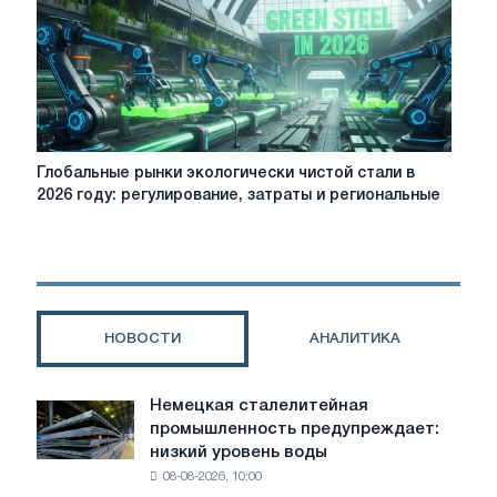
ЕС
в
декарбонизацию
Глобальные
Глобальные рынки экологически чистой стали в
рынки
2026 году: регулирование, затраты и региональные
экологически
чистой
стали
в
2026
году:
НОВОСТИ
АНАЛИТИКА
регулирование,
затраты
и
Немецкая сталелитейная
Немецкая
региональные
промышленность предупреждает:
сталелитейная
различия
низкий уровень воды
промышленность
08-08-2026, 10:00
предупреждает: