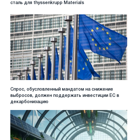
будет
сталь для thyssenkrupp Materials
поставлять
высококачественную
сталь
для
thyssenkrupp
Materials
Спрос,
Спрос, обусловленный мандатом на снижение
обусловленный
выбросов, должен поддержать инвестиции ЕС в
мандатом
декарбонизацию
на
снижение
выбросов,
должен
поддержать
инвестиции