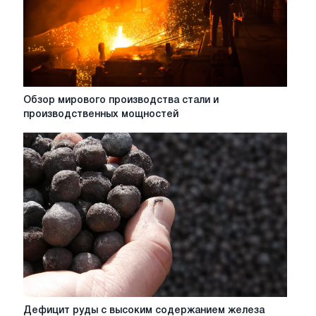
сталь
Обзор
Обзор мирового производства стали и
мирового
производственных мощностей
производства
стали
и
производственных
мощностей
Дефицит
Дефицит руды с высоким содержанием железа