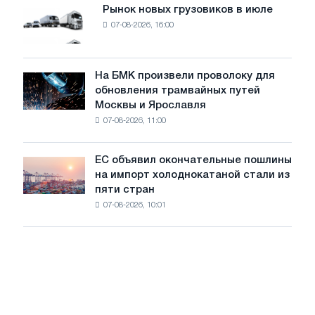
мощностью
Рынок новых грузовиков в июле
Рынок
8
07-08-2026, 16:00
новых
МВт
грузовиков
для
в
достижения
июле
На БМК произвели проволоку для
целей
На
обновления трамвайных путей
обезуглероживания
БМК
Москвы и Ярославля
произвели
07-08-2026, 11:00
проволоку
для
обновления
ЕС объявил окончательные пошлины
ЕС
трамвайных
на импорт холоднокатаной стали из
объявил
путей
пяти стран
окончательные
Москвы
07-08-2026, 10:01
пошлины
и
на
Ярославля
импорт
холоднокатаной
стали
из
пяти
стран