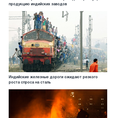
импортные
продукцию индийских заводов
пошлины
приводят
к
росту
цен
на
продукцию
индийских
заводов
Индийские
Индийские железные дороги ожидают резкого
железные
роста спроса на сталь
дороги
ожидают
резкого
роста
спроса
на