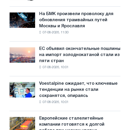
грузовиков
в
июле
На БМК произвели проволоку для
На
обновления трамвайных путей
БМК
Москвы и Ярославля
произвели
07-08-2026, 11:00
проволоку
для
обновления
ЕС объявил окончательные пошлины
ЕС
трамвайных
на импорт холоднокатаной стали из
объявил
путей
пяти стран
окончательные
Москвы
07-08-2026, 10:01
пошлины
и
на
Ярославля
импорт
Voestalpine ожидает, что ключевые
Voestalpine
холоднокатаной
тенденции на рынке стали
ожидает,
стали
сохранятся, опираясь
что
из
07-08-2026, 10:01
ключевые
пяти
тенденции
стран
на
Европейские сталелитейные
Европейские
рынке
компании готовятся к долгой
сталелитейные
стали