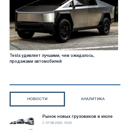
первом
полугодии
2026
года
увеличится,
поскольку
переход
на
электромобили
Tesla
Tesla удивляет лучшими, чем ожидалось,
изменит
удивляет
продажами автомобилей
спрос
лучшими,
на
чем
сталь
ожидалось,
продажами
автомобилей
НОВОСТИ
АНАЛИТИКА
Рынок новых грузовиков в июле
Рынок
07-08-2026, 16:00
новых