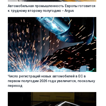
Автомобильная
Автомобильная промышленность Европы готовится
промышленность
к трудному второму полугодию – Argus
Европы
готовится
к
трудному
второму
полугодию
–
Argus
Число
Число регистраций новых автомобилей в ЕС в
регистраций
первом полугодии 2026 года увеличится, поскольку
новых
переход
автомобилей
в
ЕС
в