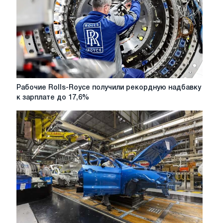
Рабочие
Рабочие Rolls-Royce получили рекордную надбавку
Rolls-
к зарплате до 17,6%
Royce
получили
рекордную
надбавку
к
зарплате
до
17,6%