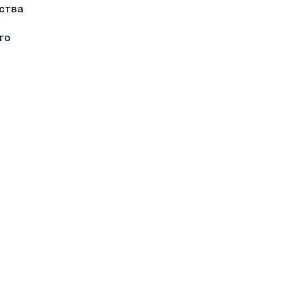
ства
го