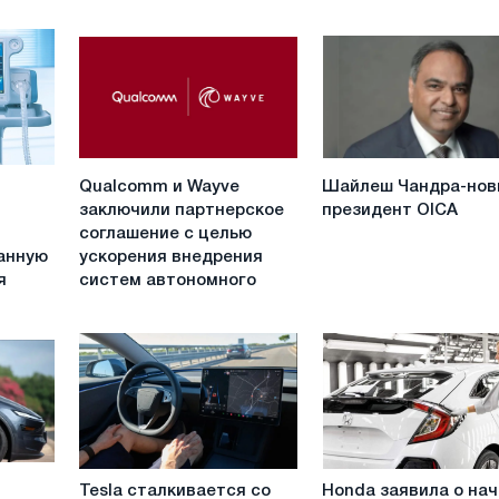
Qualcomm
Шайлеш
Qualcomm и Wayve
Шайлеш Чандра-нов
и
Чандра-
заключили партнерское
президент OICA
Wayve
новый
соглашение с целью
заключили
президент
анную
ускорения внедрения
партнерское
OICA
я
систем автономного
соглашение
с
целью
ускорения
внедрения
систем
автономного
управления
Tesla
Honda
на
Tesla сталкивается со
Honda заявила о на