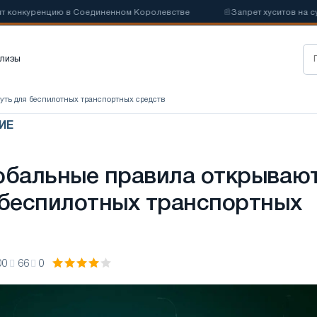
конкуренцию в Соединенном Королевстве
📰
Запрет хуситов на судо
лизы
путь для беспилотных транспортных средств
ИЕ
обальные правила открываю
 беспилотных транспортных
00
66
0