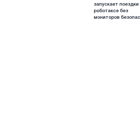
наконец-
запускает поездки
то
роботаксе без
запускает
мониторов безопа
поездки
на
роботаксе
без
мониторов
безопасности