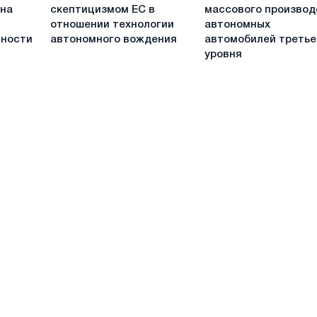
сталкивается
заявила
базе
 на
скептицизмом ЕС в
массового производ
со
о
ИИ
отношении технологии
автономных
скептицизмом
начале
сности
автономного вождения
автомобилей третье
ЕС
массового
уровня
в
производства
отношении
автономных
технологии
автомобилей
автономного
третьего
вождения
уровня