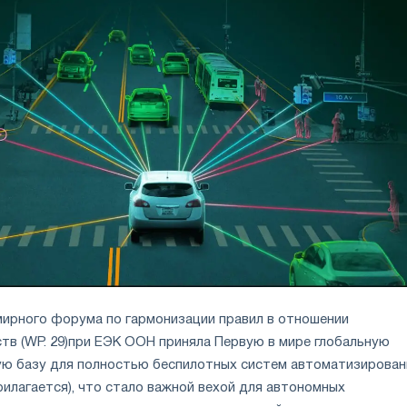
мирного форума по гармонизации правил в отношении
тв (WP. 29)при ЕЭК ООН приняла Первую в мире глобальную
ю базу для полностью беспилотных систем автоматизирован
рилагается), что стало важной вехой для автономных