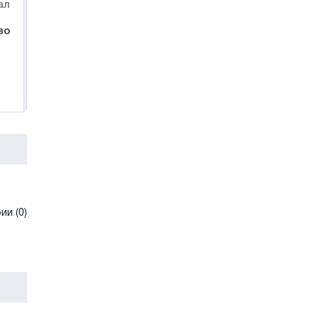
ал
во
и (0)