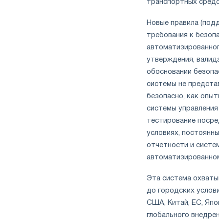
транспортных средс
Новые правила (под
требования к безоп
автоматизированног
утверждения, валида
обосновании безопа
системы не предста
безопасно, как опы
системы управления
тестирование посре
условиях, постоянны
отчетности и систе
автоматизированном
Эта система охваты
до городских услов
США, Китай, ЕС, Япо
глобального внедре