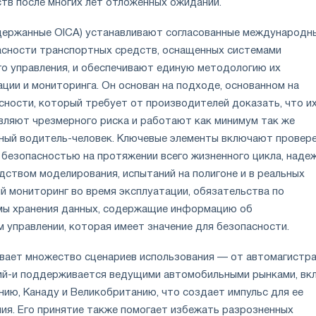
тв после многих лет отложенных ожиданий.
держанные OICA) устанавливают согласованные международн
асности транспортных средств, оснащенных системами
о управления, и обеспечивают единую методологию их
ции и мониторинга. Он основан на подходе, основанном на
сности, который требует от производителей доказать, что и
вляют чрезмерного риска и работают как минимум так же
тный водитель-человек. Ключевые элементы включают провер
 безопасностью на протяжении всего жизненного цикла, наде
дством моделирования, испытаний на полигоне и в реальных
й мониторинг во время эксплуатации, обязательства по
мы хранения данных, содержащие информацию об
 управлении, которая имеет значение для безопасности.
вает множество сценариев использования — от автомагистр
ий-и поддерживается ведущими автомобильными рынками, вк
нию, Канаду и Великобританию, что создает импульс для ее
ния. Его принятие также помогает избежать разрозненных