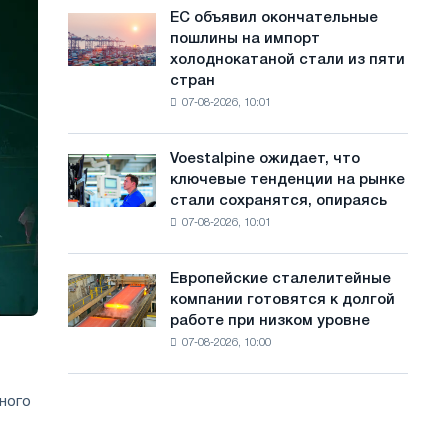
обновления
с
ЕС объявил окончательные
ЕС
трамвайных
пошлины на импорт
объявил
а
путей
холоднокатаной стали из пяти
окончательные
Москвы
й
стран
пошлины
и
07-08-2026, 10:01
на
т
Ярославля
импорт
а
холоднокатаной
Voestalpine ожидает, что
Voestalpine
стали
ключевые тенденции на рынке
ожидает,
из
стали сохранятся, опираясь
что
пяти
07-08-2026, 10:01
ключевые
стран
тенденции
на
Европейские сталелитейные
Европейские
рынке
компании готовятся к долгой
сталелитейные
стали
работе при низком уровне
компании
сохранятся,
07-08-2026, 10:00
готовятся
опираясь
к
на
долгой
диверсификацию
ного
работе
при