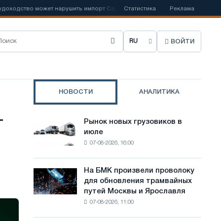
ходство может нарушить импорт Саудовской стали
Статистика
Реклама
📰
Испанский Ace
ВОЙТИ
В
ы
б
НОВОСТИ
АНАЛИТИКА
р
а
т
Рынок новых грузовиков в
Рынок
т
июле
новых
07-08-2026, 16:00
грузовиков
ь
в
я
июле
На БМК произвели проволоку
На
з
для обновления трамвайных
БМК
путей Москвы и Ярославля
произвели
ы
07-08-2026, 11:00
проволоку
к
для