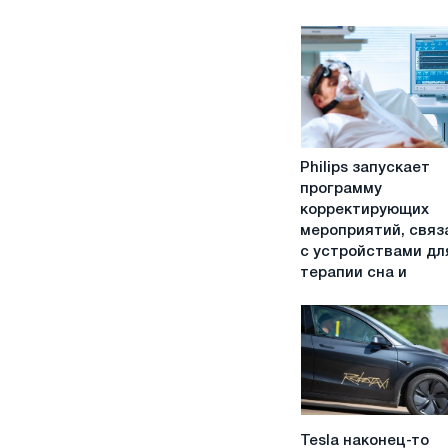
Philips
Philips запускает
запускает
программу
программу
корректирующих
корректирующих
мероприятий, связ
мероприятий,
с устройствами дл
связанную
терапии сна и
с
устройствами
для
терапии
сна
и
респираторных
Tesla
заболеваний
Tesla наконец-то