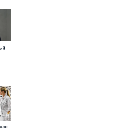
ый
чале