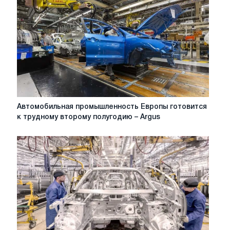
России
Автомобильная
Автомобильная промышленность Европы готовится
промышленность
к трудному второму полугодию – Argus
Европы
готовится
к
трудному
второму
полугодию
–
Argus