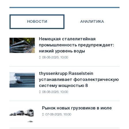
электромобилей
в
Пекине
НОВОСТИ
АНАЛИТИКА
Немецкая сталелитейная
Немецкая
промышленность предупреждает:
сталелитейная
низкий уровень воды
промышленность
08-08-2026, 10:00
предупреждает:
низкий
уровень
thyssenkrupp Rasselstein
thyssenkrupp
воды
устанавливает фотоэлектрическую
Rasselstein
угрожает
систему мощностью 8
устанавливает
безопасности
08-08-2026, 10:00
фотоэлектрическую
поставок
систему
мощностью
Рынок новых грузовиков в июле
Рынок
8
07-08-2026, 16:00
новых
МВт
грузовиков
для
в