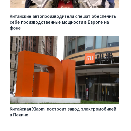
Китайские
Китайские автопроизводители спешат обеспечить
автопроизводители
себе производственные мощности в Европе на
спешат
фоне
обеспечить
себе
производственные
мощности
в
Европе
на
фоне
предстоящего
введения
новых
правил
ЕС
Китайская
Китайская Xiaomi построит завод электромобилей
Xiaomi
в Пекине
построит
завод