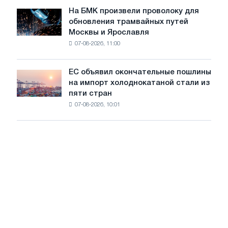
достижения
июле
На БМК произвели проволоку для
целей
На
обновления трамвайных путей
обезуглероживания
БМК
Москвы и Ярославля
произвели
07-08-2026, 11:00
проволоку
для
обновления
ЕС объявил окончательные пошлины
ЕС
трамвайных
на импорт холоднокатаной стали из
объявил
путей
пяти стран
окончательные
Москвы
07-08-2026, 10:01
пошлины
и
на
Ярославля
импорт
холоднокатаной
стали
из
пяти
стран