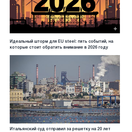
Идеальный
Идеальный шторм для EU steel: пять событий, на
шторм
которые стоит обратить внимание в 2026 году
для
EU
steel:
пять
событий,
на
которые
стоит
обратить
внимание
в
2026
году
Итальянский
Итальянский суд отправил за решетку на 20 лет