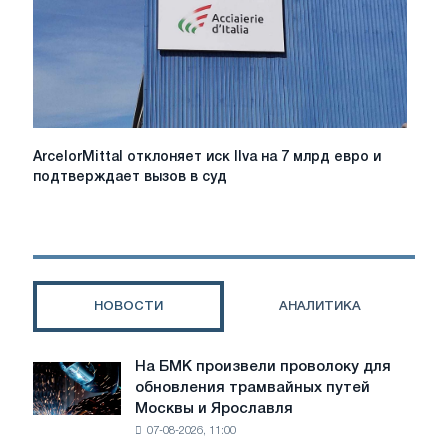
и
газовых
заводов
ArcelorMittal
ArcelorMittal отклоняет иск Ilva на 7 млрд евро и
отклоняет
подтверждает вызов в суд
иск
Ilva
на
7
млрд
евро
НОВОСТИ
АНАЛИТИКА
и
подтверждает
вызов
На БМК произвели проволоку для
На
в
обновления трамвайных путей
БМК
суд
Москвы и Ярославля
произвели
07-08-2026, 11:00
проволоку