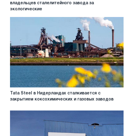
суд
владельцев сталелитейного завода за
отправил
экологические
за
решетку
на
20
лет
владельцев
сталелитейного
завода
за
экологические
нарушения
Tata
Tata Steel в Нидерландах сталкивается с
Steel
закрытием коксохимических и газовых заводов
в
Нидерландах
сталкивается
с
закрытием
коксохимических