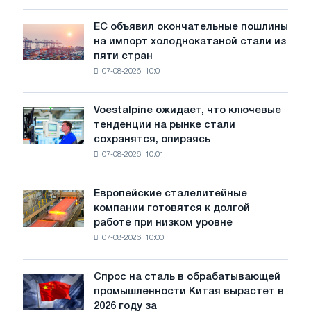
для
обновления
ЕС объявил окончательные пошлины
ЕС
трамвайных
на импорт холоднокатаной стали из
объявил
путей
пяти стран
окончательные
Москвы
07-08-2026, 10:01
пошлины
и
на
Ярославля
импорт
Voestalpine ожидает, что ключевые
Voestalpine
холоднокатаной
тенденции на рынке стали
ожидает,
стали
сохранятся, опираясь
что
из
07-08-2026, 10:01
ключевые
пяти
тенденции
стран
на
Европейские сталелитейные
Европейские
рынке
компании готовятся к долгой
сталелитейные
стали
работе при низком уровне
компании
сохранятся,
07-08-2026, 10:00
готовятся
опираясь
к
на
долгой
диверсификацию
Спрос на сталь в обрабатывающей
Спрос
работе
промышленности Китая вырастет в
на
при
2026 году за
сталь