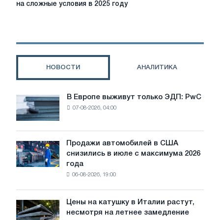
на сложные условия в 2025 году
трансформацию,
несмотря
на
сложные
условия
в
НОВОСТИ
АНАЛИТИКА
2025
году
В Европе выживут только ЭДП: PwC
В
07-08-2026, 04:00
Европе
выживут
только
ЭДП:
Продажи автомобилей в США
Продажи
PwC
снизились в июле с максимума 2026
автомобилей
года
в
06-08-2026, 19:00
США
снизились
в
Цены на катушку в Италии растут,
Цены
июле
несмотря на летнее замедление
на
с