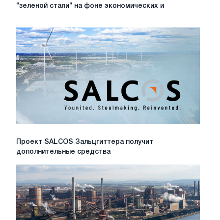
откладывает
"зеленой стали" на фоне экономических и
реализацию
плана
"зеленой
стали"
на
фоне
экономических
и
нормативных
трудностей
Проект
Проект SALCOS Зальцгиттера получит
SALCOS
дополнительные средства
Зальцгиттера
получит
дополнительные
средства