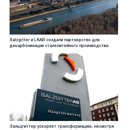
Salzgitter
Salzgitter и LKAB создали партнерство для
и
декарбонизации сталелитейного производства
LKAB
создали
партнерство
для
декарбонизации
сталелитейного
производства
Зальцгиттер
Зальцгиттер ускоряет трансформацию, несмотря
ускоряет