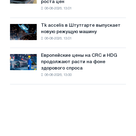
роста цен
катушку
максимума
06-08-2026, 13:01
в
2026
Италии
года
растут,
Tk accelis в Штутгарте выпускает
Tk
несмотря
новую режущую машину
accelis
на
06-08-2026, 13:01
в
летнее
Штутгарте
замедление
выпускает
роста
Европейские цены на CRC и HDG
Европейские
новую
цен
продолжают расти на фоне
цены
режущую
здорового спроса
на
машину
06-08-2026, 13:00
CRC
и
HDG
продолжают
расти
на
фоне
здорового
спроса