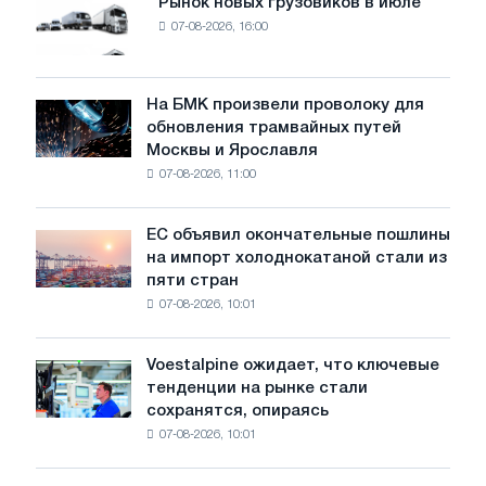
Рынок новых грузовиков в июле
Рынок
сырья?
07-08-2026, 16:00
новых
грузовиков
в
июле
На БМК произвели проволоку для
На
обновления трамвайных путей
БМК
Москвы и Ярославля
произвели
07-08-2026, 11:00
проволоку
для
обновления
ЕС объявил окончательные пошлины
ЕС
трамвайных
на импорт холоднокатаной стали из
объявил
путей
пяти стран
окончательные
Москвы
07-08-2026, 10:01
пошлины
и
на
Ярославля
импорт
Voestalpine ожидает, что ключевые
Voestalpine
холоднокатаной
тенденции на рынке стали
ожидает,
стали
сохранятся, опираясь
что
из
07-08-2026, 10:01
ключевые
пяти
тенденции
стран
на