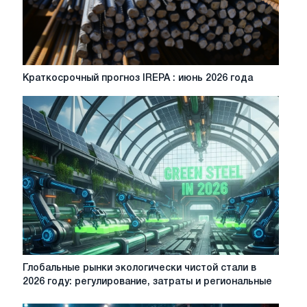
обратить
внимание
в
2026
году
Краткосрочный
Краткосрочный прогноз IREPA : июнь 2026 года
прогноз
IREPA
:
июнь
2026
года
Глобальные
Глобальные рынки экологически чистой стали в
рынки
2026 году: регулирование, затраты и региональные
экологически
чистой