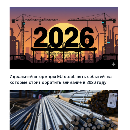
Идеальный
Идеальный шторм для EU steel: пять событий, на
шторм
которые стоит обратить внимание в 2026 году
для
EU
steel:
пять
событий,
на
которые
стоит