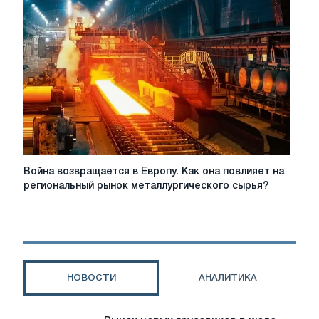
стали
в
2026
году:
регулирование,
затраты
и
региональные
различия
Война
Война возвращается в Европу. Как она повлияет на
возвращается
региональный рынок металлургического сырья?
в
Европу.
Как
она
повлияет
на
НОВОСТИ
АНАЛИТИКА
региональный
рынок
металлургического