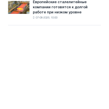
Европейские сталелитейные
Европейские
рынке
компании готовятся к долгой
сталелитейные
стали
работе при низком уровне
компании
сохранятся,
07-08-2026, 10:00
готовятся
опираясь
к
на
долгой
диверсификацию
работе
при
низком
уровне
воды