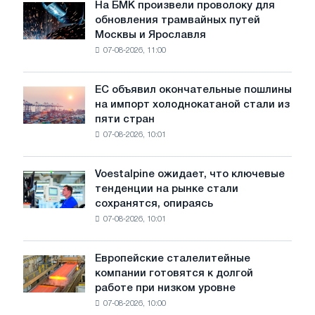
июле
На БМК произвели проволоку для
На
обновления трамвайных путей
БМК
Москвы и Ярославля
произвели
07-08-2026, 11:00
проволоку
для
обновления
ЕС объявил окончательные пошлины
ЕС
трамвайных
на импорт холоднокатаной стали из
объявил
путей
пяти стран
окончательные
Москвы
07-08-2026, 10:01
пошлины
и
на
Ярославля
импорт
Voestalpine ожидает, что ключевые
Voestalpine
холоднокатаной
тенденции на рынке стали
ожидает,
стали
сохранятся, опираясь
что
из
07-08-2026, 10:01
ключевые
пяти
тенденции
стран
на
Европейские сталелитейные
Европейские
рынке
компании готовятся к долгой
сталелитейные
стали
работе при низком уровне
компании
сохранятся,
07-08-2026, 10:00
готовятся
опираясь