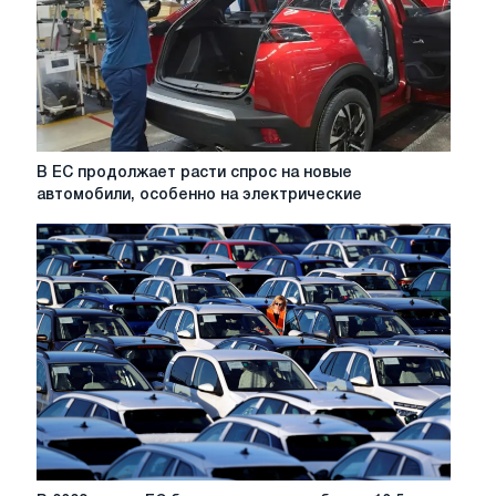
В
В ЕС продолжает расти спрос на новые
ЕС
автомобили, особенно на электрические
продолжает
расти
спрос
на
новые
автомобили,
особенно
на
электрические
В