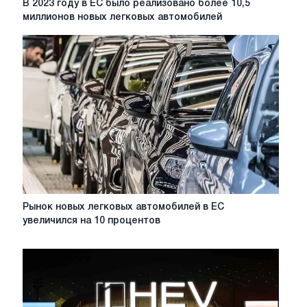
В 2023 году в ЕС было реализовано более 10,5
2023
миллионов новых легковых автомобилей
году
в
ЕС
было
реализовано
более
10,5
миллионов
новых
легковых
автомобилей
Рынок
Рынок новых легковых автомобилей в ЕС
новых
увеличился на 10 процентов
легковых
автомобилей
в
ЕС
увеличился
на