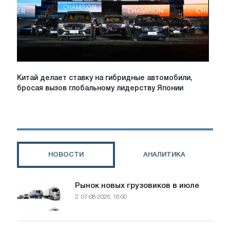
10
процентов
Китай
Китай делает ставку на гибридные автомобили,
делает
бросая вызов глобальному лидерству Японии
ставку
на
гибридные
автомобили,
бросая
вызов
НОВОСТИ
АНАЛИТИКА
глобальному
лидерству
Японии
Рынок новых грузовиков в июле
Рынок
07-08-2026, 16:00
новых
грузовиков
в