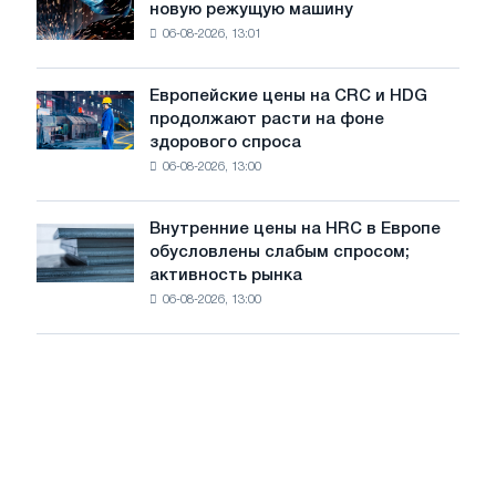
войны
новую режущую машину
accelis
на
06-08-2026, 13:01
в
летнее
Штутгарте
замедление
выпускает
роста
Европейские цены на CRC и HDG
Европейские
новую
цен
продолжают расти на фоне
цены
режущую
здорового спроса
на
машину
06-08-2026, 13:00
CRC
и
HDG
Внутренние цены на HRC в Европе
Внутренние
продолжают
обусловлены слабым спросом;
цены
расти
активность рынка
на
на
06-08-2026, 13:00
HRC
фоне
в
здорового
Европе
спроса
обусловлены
слабым
спросом;
активность
рынка
замедляется