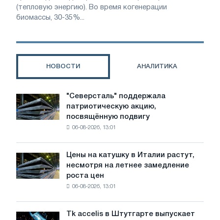
(тепловую энергию). Во время когенерации
биомассы, 30-35%...
НОВОСТИ
АНАЛИТИКА
"Северсталь" поддержала
"Северсталь"
патриотическую акцию,
поддержала
посвящённую подвигу
патриотическую
06-08-2026, 13:01
акцию,
посвящённую
подвигу
Цены на катушку в Италии растут,
Цены
советской
несмотря на летнее замедление
на
авиации
роста цен
катушку
в
06-08-2026, 13:01
в
годы
Италии
Великой
растут,
Отечественной
Tk accelis в Штутгарте выпускает
Tk
несмотря