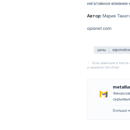
негативное влияние 
Автор:
Мария Танат
opisnet.com
цены
европейс
metallu
Финансов
сырьевые
Больше н