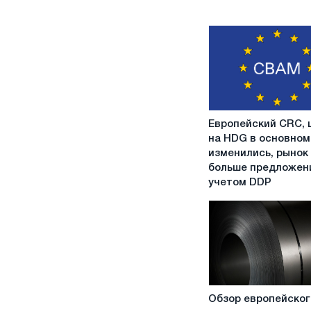
Европейский
Европейский CRC, 
CRC,
на HDG в основном
цены
изменились, рынок
на
больше предложен
HDG
учетом DDP
в
основном
не
изменились,
рынок
видит
больше
Обзор
предложений
Обзор европейског
европейского
с