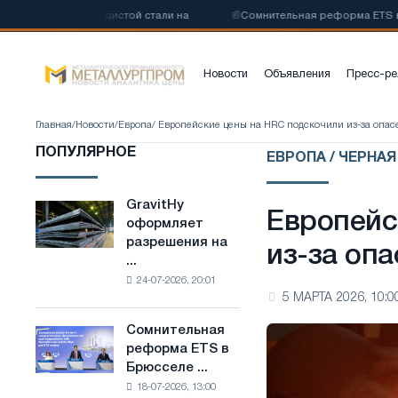
коуглеродистой стали на
📰
Сомнительная реформа ETS в Брюсселе
Новости
Объявления
Пресс-ре
Главная
/
Новости
/
Европа
/ Европейские цены на HRC подскочили из-за опас
ПОПУЛЯРНОЕ
ЕВРОПА / ЧЕРНА
GravitHy
GravitHy
Европейс
оформляет
оформляет
разрешения на
разрешения
из-за оп
...
на
24-07-2026, 20:01
строительство
5 МАРТА 2026, 10:0
завода
по
Сомнительная
Сомнительная
производству
реформа ETS в
реформа
низкоуглеродистой
Брюсселе ...
ETS
стали
18-07-2026, 13:00
в
на