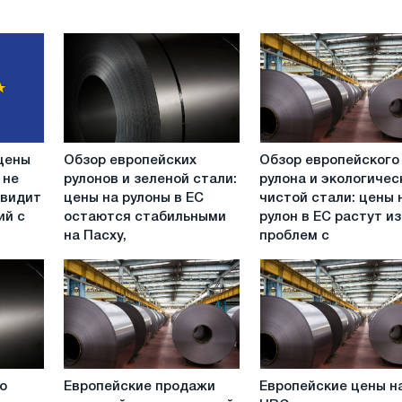
Обзор
Обзор
цены
Обзор европейских
Обзор европейского
европейских
европейского
 не
рулонов и зеленой стали:
рулона и экологичес
рулонов
рулона
 видит
цены на рулоны в ЕС
чистой стали: цены 
и
и
ий с
остаются стабильными
рулон в ЕС растут из
зеленой
экологически
на Пасху,
проблем с
стали:
чистой
цены
стали:
на
цены
рулоны
на
в
рулон
ЕС
в
остаются
ЕС
Европейские
Европейские
стабильными
растут
о
Европейские продажи
Европейские цены н
продажи
цены
на
из-