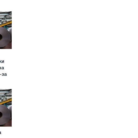
ки
на
-за
а