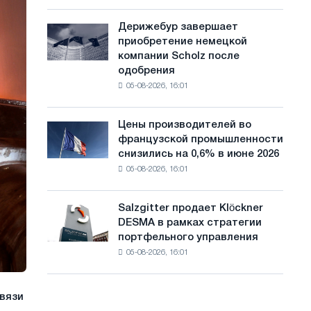
шахматный
с
павильон
Дерижебур завершает
Дерижебур
а
для
приобретение немецкой
завершает
Белгорода
й
компании Scholz после
приобретение
одобрения
немецкой
т
05-08-2026, 16:01
компании
а
Scholz
после
Цены производителей во
Цены
одобрения
французской промышленности
производителей
Европейской
снизились на 0,6% в июне 2026
во
комиссии
05-08-2026, 16:01
французской
промышленности
снизились
Salzgitter продает Klöckner
Salzgitter
на
DESMA в рамках стратегии
продает
0,6%
портфельного управления
Klöckner
в
05-08-2026, 16:01
DESMA
июне
в
2026
рамках
года
связи
стратегии
по