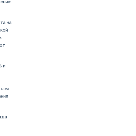
нению
та на
ской
х
вот
% и
тьем
ения
гда