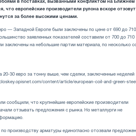
боями в поставках, вызванными конфликтом на Ближнем
я, что европейские производители рулона вскоре отзовут
нутся за более высокими ценами.
еро — Западной Европе были заключены по цене от 690 до 710
большинство заявленных показателей составили от 700 до 710
ли заключены на небольшие партии материала, по несколько с
 20-30 евро за тонну выше, чем сделки, заключенные неделей
closkey.opisnet.com/content/article/european-coil-and-green-stee
ли сообщили, что крупнейшие европейские производители
ачали отзывать предложения с рынка. Но металлурги не
нформацию.
 по производству арматуры единогласно отозвали предложен