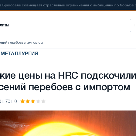
 совмещает отраслевые ограничения с амбициями по борьбе с
📰
лизы
ений перебоев с импортом
Я МЕТАЛЛУРГИЯ
кие цены на HRC подскочил
асений перебоев с импортом
0
70
0