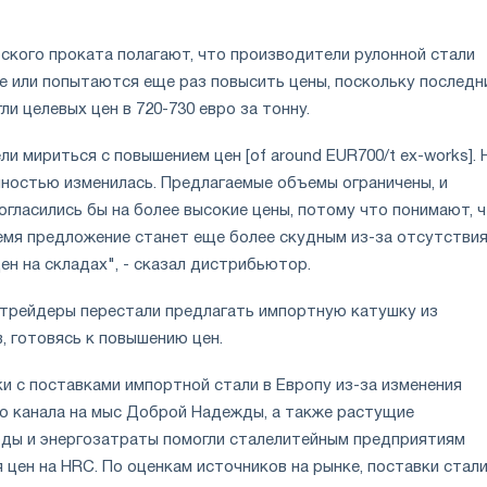
оского проката полагают, что производители рулонной стали
е или попытаются еще раз повысить цены, поскольку последн
ли целевых цен в 720-730 евро за тонну.
ли мириться с повышением цен [of around EUR700/t ex-works]. 
лностью изменилась. Предлагаемые объемы ограничены, и
огласились бы на более высокие цены, потому что понимают, 
емя предложение станет еще более скудным из-за отсутстви
ен на складах", - сказал дистрибьютор.
трейдеры перестали предлагать импортную катушку из
, готовясь к повышению цен.
 с поставками импортной стали в Европу из-за изменения
о канала на мыс Доброй Надежды, а также растущие
ды и энергозатраты помогли сталелитейным предприятиям
цен на HRC. По оценкам источников на рынке, поставки стали