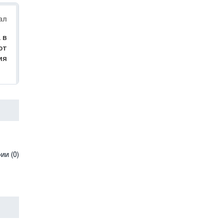
ал
 в
ют
ия
и (0)