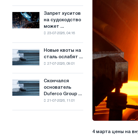
Брюсселе
основе
совмещает
водорода
Запрет хуситов
Запрет
отраслевые
во
на судоходство
хуситов
ограничения
Франции
может ...
на
с
23-07-2026, 04:16
судоходство
амбициями
может
по
нарушить
борьбе
Новые квоты на
Новые
импорт
с
сталь ослабят ...
квоты
Саудовской
изменением
27-07-2026, 09:01
на
стали
климата
сталь
ослабят
Скончался
Скончался
конкуренцию
основатель
основатель
в
Duferco Group ...
Duferco
Соединенном
21-07-2026, 11:01
Group
Королевстве
Бруно
Больфо
4 марта цены на вн