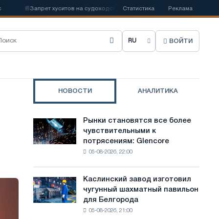
Запрет хуситов на судоходство может нарушить импорт Саудовской стали
Статистика
Реклама
ВОЙТИ
В
ы
б
НОВОСТИ
АНАЛИТИКА
р
а
и
Рынки становятся все более
Рынки
т
чувствительными к
становятся
потрясениям: Glencore
все
ь
05-08-2026, 22:00
более
я
чувствительными
к
з
Каслинский завод изготовил
Каслинский
потрясениям:
чугунный шахматный павильон
завод
ы
Glencore
для Белгорода
изготовил
к
05-08-2026, 21:00
чугунный