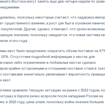
лижнего Востока могут занять еще две-четыре недели по срав
ожиданиями.
зделились, поскольку некоторые считают, что задержка импор
ет существенного влияния, а рост цен был в основном паниче
 покупателей. Другие, однако, отмечают, что сроки возможны
ающее значение, поскольку ожидается, что новая система к
 июля этого года.
темы квот было предложено сократить объем поставок на 47
 50%. Отсутствие подробной информации о квотах для
и каких-либо ограничениях в глобальных квотах сделало
еров крайне осторожными в отношении поставок стали в тре
 с поставками значительно увеличивают вероятность превыш
х квот.
очники сравнили текущую ситуацию на рынке с 2022 годом, ко
катушку в Европе резко возросли после нападения России на
же, в 2022 году, цены упали, поскольку война оказала большее